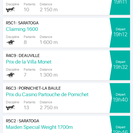
19h11
Discipline
Partants
Distance
10
2 150 m
R5C1
SARATOGA
|
Claiming 1600
Départ
19h12
Discipline
Partants
Distance
8
1 600 m
R4C9
DEAUVILLE
|
Prix de la Villa Monet
Départ
19h32
Discipline
Partants
Distance
7
1 300 m
R6C3
PORNICHET-LA BAULE
|
Prix du Casino Partouche de Pornichet
Départ
19h40
Discipline
Partants
Distance
13
2 750 m
R5C2
SARATOGA
|
Maiden Special Weight 1700m
Départ
19h46