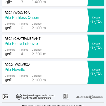
13
1 400 m
R2C1
WOLVEGA
|
Prix Ruthless Queen
Départ
07/08
Discipline
Partants
Distance
10
2 100 m
R3C1
CHÂTEAUBRIANT
|
Prix Pierre Lefeuvre
Départ
07/08
Discipline
Partants
Distance
14
2 300 m
R2C2
WOLVEGA
|
Prix Novello
Départ
07/08
Discipline
Partants
Distance
11
2 100 m