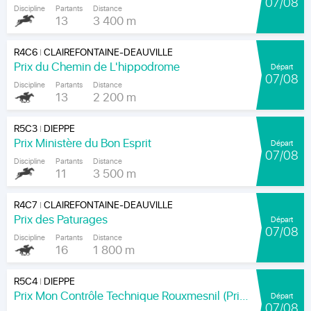
07/08
Discipline
Partants
Distance
13
3 400 m
R4C6
CLAIREFONTAINE-DEAUVILLE
|
Prix du Chemin de L'hippodrome
Départ
07/08
Discipline
Partants
Distance
13
2 200 m
R5C3
DIEPPE
|
Prix Ministère du Bon Esprit
Départ
07/08
Discipline
Partants
Distance
11
3 500 m
R4C7
CLAIREFONTAINE-DEAUVILLE
|
Prix des Paturages
Départ
07/08
Discipline
Partants
Distance
16
1 800 m
R5C4
DIEPPE
|
Prix Mon Contrôle Technique Rouxmesnil (Prix Jean de la Rochefoucauld)
Départ
07/08