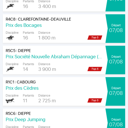
Discipline
Partants
Distance
16
3 400 m
R4C8
CLAIREFONTAINE-DEAUVILLE
|
Prix des Bocages
Départ
07/08
Discipline
Partants
Distance
16
1 800 m
R5C5
DIEPPE
|
Prix Société Nouvelle Abraham Dépannage (Prix Arenice)
Départ
07/08
Discipline
Partants
Distance
14
3 900 m
R1C1
CABOURG
|
Prix des Cèdres
Départ
07/08
Discipline
Partants
Distance
11
2 725 m
R5C6
DIEPPE
|
Prix Deep Jumping
Départ
07/08
Discipline
Partants
Distance