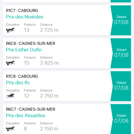
R1C7
CABOURG
|
Prix des Nivéoles
Départ
07/08
Discipline
Partants
Distance
13
2 725 m
R6C6
CAGNES-SUR-MER
|
Prix Esther Duflo
Départ
07/08
Discipline
Partants
Distance
15
2 925 m
R1C8
CABOURG
|
Prix des Ifs
Départ
07/08
Discipline
Partants
Distance
12
2 750 m
R6C7
CAGNES-SUR-MER
|
Prix des Alouettes
Départ
07/08
Discipline
Partants
Distance
8
2 150 m