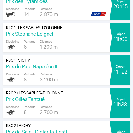
Prix des Pyramides
Départ
20h15
Discipline
Partants
Distance
14
2 875 m
R2C1
LES SABLES-D'OLONNE
|
Prix Stéphane Leignel
Départ
11h06
Discipline
Partants
Distance
6
1 200 m
R3C1
VICHY
|
Prix du Parc Napoléon III
Départ
11h22
Discipline
Partants
Distance
8
3 200 m
R2C2
LES SABLES-D'OLONNE
|
Prix Gilles Tartoué
Départ
11h38
Discipline
Partants
Distance
8
2 700 m
R3C2
VICHY
|
Prix de Saint-Didier-la-Forêt
Départ