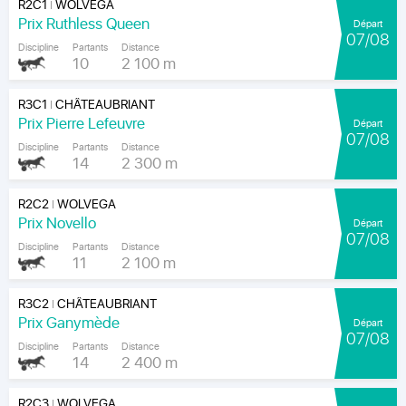
R2C1
WOLVEGA
|
Prix Ruthless Queen
Départ
07/08
Discipline
Partants
Distance
10
2 100 m
R3C1
CHÂTEAUBRIANT
|
Prix Pierre Lefeuvre
Départ
07/08
Discipline
Partants
Distance
14
2 300 m
R2C2
WOLVEGA
|
Prix Novello
Départ
07/08
Discipline
Partants
Distance
11
2 100 m
R3C2
CHÂTEAUBRIANT
|
Prix Ganymède
Départ
07/08
Discipline
Partants
Distance
14
2 400 m
R2C3
WOLVEGA
|