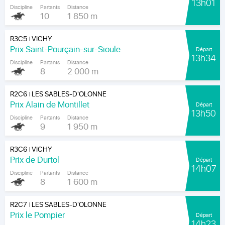
13h01
Discipline
Partants
Distance
10
1 850 m
R3C5
VICHY
|
Prix Saint-Pourçain-sur-Sioule
Départ
13h34
Discipline
Partants
Distance
8
2 000 m
R2C6
LES SABLES-D'OLONNE
|
Prix Alain de Montillet
Départ
13h50
Discipline
Partants
Distance
9
1 950 m
R3C6
VICHY
|
Prix de Durtol
Départ
14h07
Discipline
Partants
Distance
8
1 600 m
R2C7
LES SABLES-D'OLONNE
|
Prix le Pompier
Départ
14h23