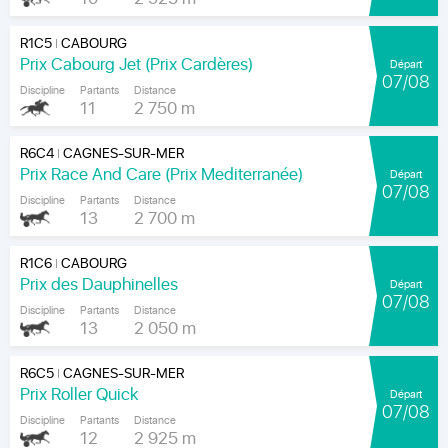
R1C5
CABOURG
|
Prix Cabourg Jet (Prix Cardères)
Départ
07/08
Discipline
Partants
Distance
11
2 750 m
R6C4
CAGNES-SUR-MER
|
Prix Race And Care (Prix Mediterranée)
Départ
07/08
Discipline
Partants
Distance
13
2 700 m
R1C6
CABOURG
|
Prix des Dauphinelles
Départ
07/08
Discipline
Partants
Distance
13
2 050 m
R6C5
CAGNES-SUR-MER
|
Prix Roller Quick
Départ
07/08
Discipline
Partants
Distance
12
2 925 m