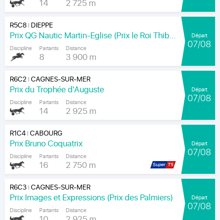
14
2 725 m
R5C8
DIEPPE
|
Prix QG Nautic Martin-Eglise (Prix le Roi Thibault)
Départ
07/08
Discipline
Partants
Distance
8
3 900 m
R6C2
CAGNES-SUR-MER
|
Prix du Trophée d'Auguste
Départ
07/08
Discipline
Partants
Distance
14
2 925 m
R1C4
CABOURG
|
Prix Bruno Coquatrix
Départ
07/08
Discipline
Partants
Distance
16
2 750 m
R6C3
CAGNES-SUR-MER
|
Prix Images et Expressions (Prix des Palmiers)
Départ
07/08
Discipline
Partants
Distance
10
2 925 m