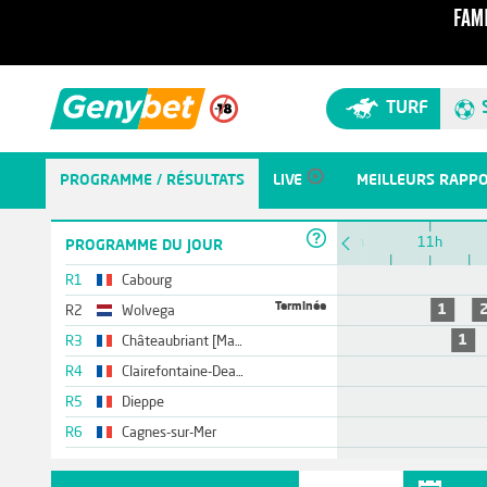
TURF
PROGRAMME / RÉSULTATS
LIVE
MEILLEURS RAPP
10h
11h
PROGRAMME DU JOUR
R1
Cabourg
Terminée
1
R2
Wolvega
1
R3
Châteaubriant [Matinée]
R4
Clairefontaine-Deauville
R5
Dieppe
R6
Cagnes-sur-Mer