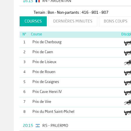
16:15
R4 - ARGENTAN
Terrain : Bon - Non-partants : 416 - 801 - 807
COURSES
DERNIÈRES MINUTES
BONS COUPS
N°
Course
Discip
Prix de Cherbourg
1
Prix de Caen
2
Prix de Lisieux
3
Prix de Rouen
4
Prix de Graignes
5
Prix Cave Henri IV
6
Prix de Vire
7
Prix du Mont Saint-Michel
8
20:15
R5 - PALERMO