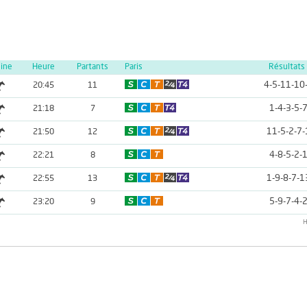
line
Heure
Partants
Paris
Résultats
4-5-11-10
20:45
11
1-4-3-5-
21:18
7
11-5-2-7-
21:50
12
4-8-5-2-
22:21
8
1-9-8-7-1
22:55
13
5-9-7-4-
23:20
9
H