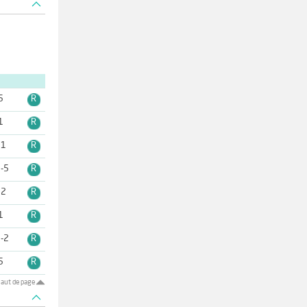
5
R
1
R
11
R
-5
R
12
R
1
R
-2
R
5
R
aut de page