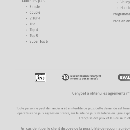
Guide des paris
Volley
Simple
Handb
Couplé
Programm
2 sur 4
Paris en di
Trio
Top 4
Top 5
Super Top 5
Genybet a obtenu les agréments n
Toute personne peut demander à être interdite de jeux. Cette demande est formée a
opérateurs de jeux agréés en France, sur le site de jeux de loterie en ligne exp
Française des jeux et le Pari mutuel
En cas de litige, le client dispose de la possibilité de recourir au