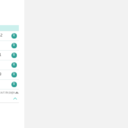
-2
R
7
R
1
R
1
R
3
R
2
R
aut de page