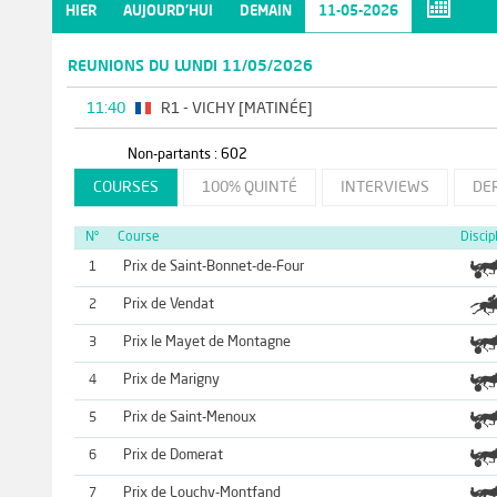
HIER
AUJOURD'HUI
DEMAIN
11-05-2026
REUNIONS DU LUNDI 11/05/2026
11:40
R1 - VICHY [MATINÉE]
Non-partants : 602
COURSES
100% QUINTÉ
INTERVIEWS
DE
N°
Course
Discip
Prix de Saint-Bonnet-de-Four
1
Prix de Vendat
2
Prix le Mayet de Montagne
3
Prix de Marigny
4
Prix de Saint-Menoux
5
Prix de Domerat
6
Prix de Louchy-Montfand
7