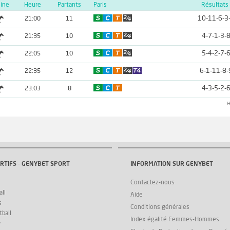
line
Heure
Partants
Paris
Résultats
10-11-6-3
21:00
11
4-7-1-3-
21:35
10
5-4-2-7-
22:05
10
6-1-11-8-
22:35
12
4-3-5-2-
23:03
8
H
RTIFS - GENYBET SPORT
INFORMATION SUR GENYBET
Contactez-nous
ll
Aide
s
Conditions générales
ball
Index égalité Femmes-Hommes
y