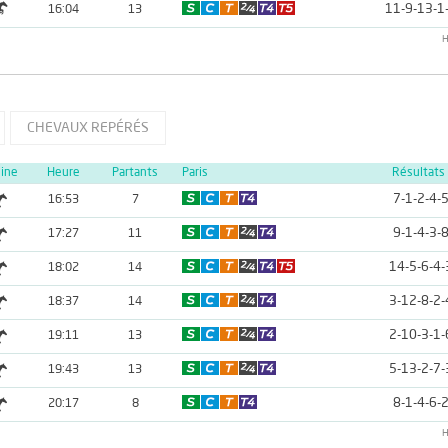
11-9-13-1
16:04
13
H
CHEVAUX REPÉRÉS
line
Heure
Partants
Paris
Résultats
7-1-2-4-
16:53
7
9-1-4-3-
17:27
11
14-5-6-4-
18:02
14
3-12-8-2-
18:37
14
2-10-3-1-
19:11
13
5-13-2-7-
19:43
13
8-1-4-6-
20:17
8
H