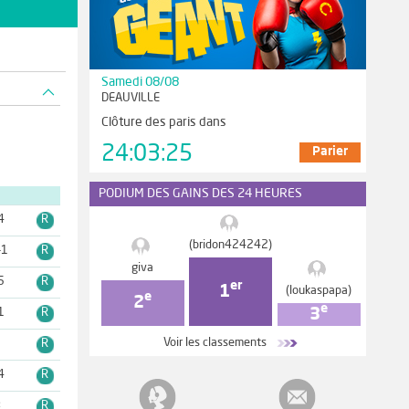
Samedi 08/08
DEAUVILLE
Clôture des paris dans
24:03:24
Parier
PODIUM DES GAINS DES 24 HEURES
4
R
(bridon424242)
-1
R
giva
5
R
er
1
(loukaspapa)
e
2
e
3
1
R
Voir les classements
5
R
4
R
8
R