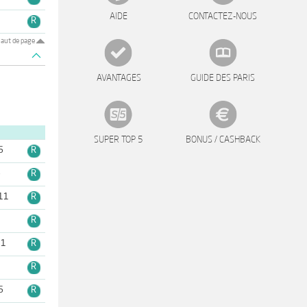
AIDE
CONTACTEZ-NOUS
5
R
aut de page
AVANTAGES
GUIDE DES PARIS
SUPER TOP 5
BONUS / CASHBACK
6
R
6
R
11
R
3
R
11
R
3
R
6
R