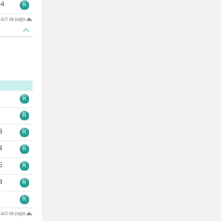
-4
R
aut de page
5
R
8
R
3
R
4
R
6
R
3
R
2
R
aut de page