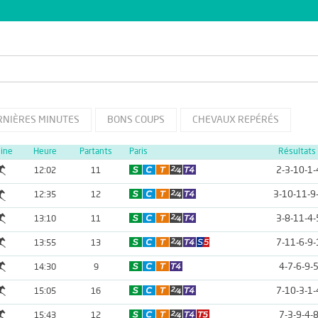
RNIÈRES MINUTES
BONS COUPS
CHEVAUX REPÉRÉS
line
Heure
Partants
Paris
Résultats
2-3-10-1-
12:02
11
3-10-11-9
12:35
12
3-8-11-4-
13:10
11
7-11-6-9-
13:55
13
4-7-6-9-
14:30
9
7-10-3-1-
15:05
16
7-3-9-4-
15:43
12