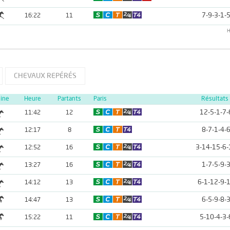
7-9-3-1-
16:22
11
H
CHEVAUX REPÉRÉS
line
Heure
Partants
Paris
Résultats
12-5-1-7-
11:42
12
8-7-1-4-
12:17
8
3-14-15-6-
12:52
16
1-7-5-9-
13:27
16
6-1-12-9-
14:12
13
6-5-9-8-
14:47
13
5-10-4-3-
15:22
11