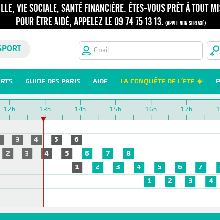
SPORT
ORTS
GUIDE DES PARIS
AIDE
LA CONQUÊTE DE L'ETÉ ☀️
P
12h
13h
14h
15h
16h
17h
1
2
3
4
5
6
2
3
4
5
6
7
8
1
2
3
4
5
6
7
1
2
3
4