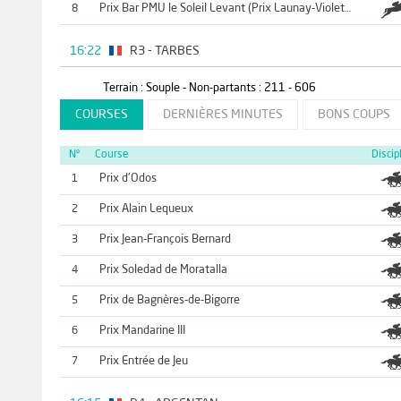
8
Prix Bar PMU le Soleil Levant (Prix Launay-Violette)
16:22
R3 - TARBES
Terrain : Souple - Non-partants : 211 - 606
COURSES
DERNIÈRES MINUTES
BONS COUPS
N°
Course
Discip
Prix d'Odos
1
Prix Alain Lequeux
2
Prix Jean-François Bernard
3
Prix Soledad de Moratalla
4
Prix de Bagnères-de-Bigorre
5
Prix Mandarine III
6
Prix Entrée de Jeu
7