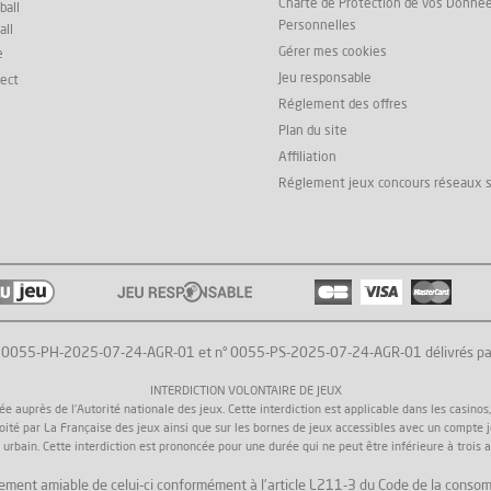
Charte de Protection de vos Donné
ball
Personnelles
all
Gérer mes cookies
e
Jeu responsable
rect
Réglement des offres
Plan du site
Affiliation
Réglement jeux concours réseaux 
° 0055-PH-2025-07-24-AGR-01 et n° 0055-PS-2025-07-24-AGR-01 délivrés par l'
INTERDICTION VOLONTAIRE DE JEUX
uprès de l'Autorité nationale des jeux. Cette interdiction est applicable dans les casinos, da
loité par La Française des jeux ainsi que sur les bornes de jeux accessibles avec un compte 
 urbain. Cette interdiction est prononcée pour une durée qui ne peut être inférieure à trois a
 règlement amiable de celui-ci conformément à l'article L211-3 du Code de la consom