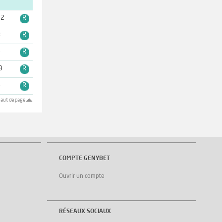
-2
R
8
R
6
R
9
R
6
R
aut de page
COMPTE GENYBET
Ouvrir un compte
RÉSEAUX SOCIAUX