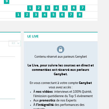
9
1
2
3
4
5
6
7
1
2
3
4
5
6
7
8
LE LIVE
R3
Contenu réservé aux parieurs Genybet
Le Live, pour suivre les courses en direct et
commentées est réservé aux parieurs
Genybet.
En vous connectant à votre compte
Genybet
vous avez accès :
À
nos vidéos
: interviews et 100% Quinté,
l'émission quotidienne du Top 5 évènement
Aux
pronostics
de nos Experts
À
l'intégralité
des performances des