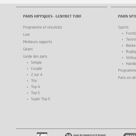
PARIS HIPPIQUES - GENYBET TURF
PARIS SPO
Programme et résultats
Sports
Footba
Live
Tenni
Meilleurs rapports
Basket
Géant
Rugb
Guide des paris
Volley
Simple
Handb
Couplé
Programm
2 sur 4
Paris en di
Trio
Top 4
Top 5
Super Top 5