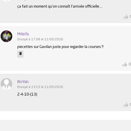
ça fait un moment qu'on connaît l'arrivée officielle....
Mitefa
Envoyé à 17:58 le 11/05/2026
piecettes sur Gavilan juste pour regarder la courses !!
8
BoYan
Envoyé à 13:13 le 11/05/2026
2-4-10-(13)