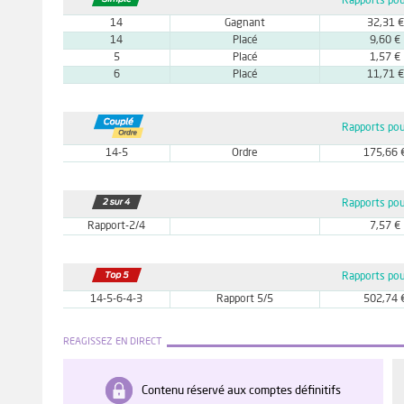
Rapports pou
14
Gagnant
32,31 €
14
Placé
9,60 €
5
Placé
1,57 €
6
Placé
11,71 €
Rapports pou
14-5
Ordre
175,66 
Rapports pou
Rapport-2/4
7,57 €
Rapports pou
14-5-6-4-3
Rapport 5/5
502,74 
REAGISSEZ EN DIRECT
Contenu réservé aux comptes définitifs