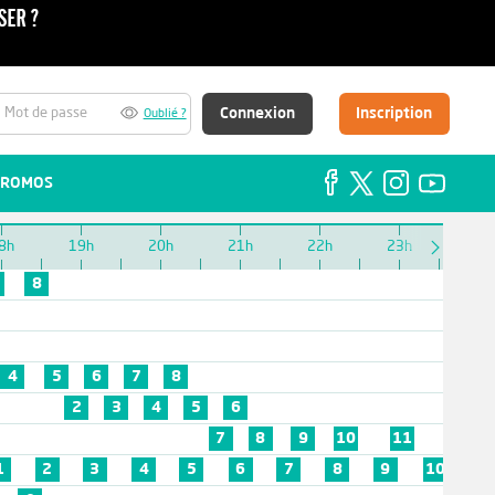
Connexion
Inscription
Oublié ?
ROMOS
8h
19h
20h
21h
22h
23h
00h
8
4
5
6
7
8
2
3
4
5
6
7
8
9
10
11
1
2
3
4
5
6
7
8
9
10
1