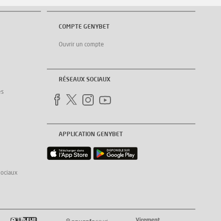
COMPTE GENYBET
Ouvrir un compte
RÉSEAUX SOCIAUX
es
APPLICATION GENYBET
sociaux