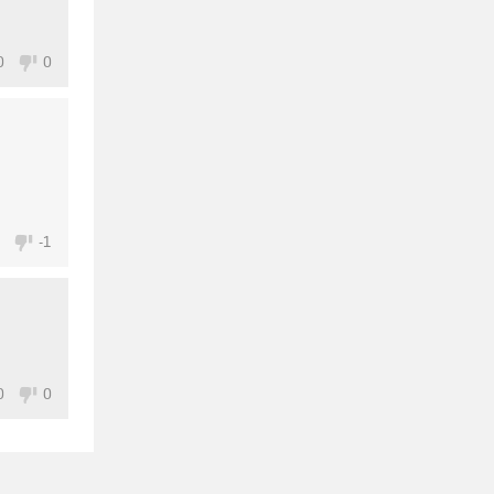
0
0
0
-1
0
0