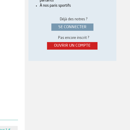
partants
À nos paris sportifs
Déjà des notres ?
SE CONNECTER
Pas encore inscrit ?
OUVRIR UN COMPTE