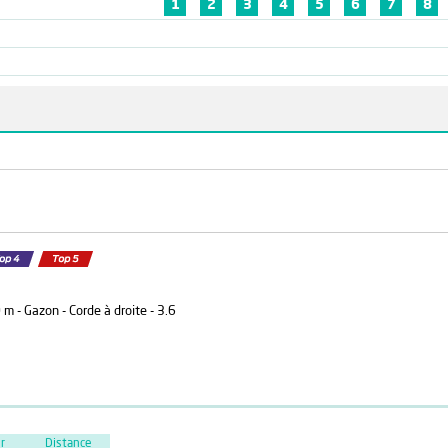
1
2
3
4
5
6
7
8
 m - Gazon - Corde à droite - 3.6
r
Distance