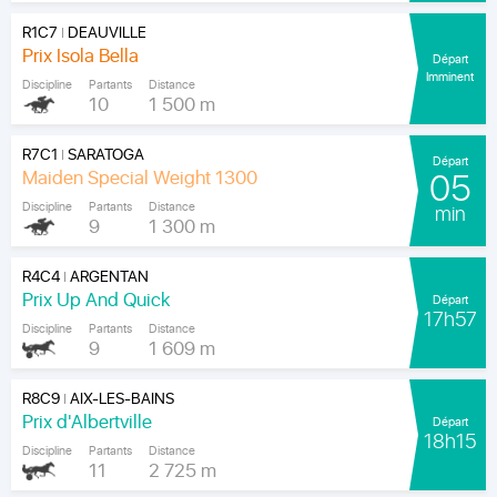
R1C7
DEAUVILLE
|
Prix Isola Bella
Départ
Imminent
Discipline
Partants
Distance
10
1 500 m
R7C1
SARATOGA
|
Départ
Maiden Special Weight 1300
05
Discipline
Partants
Distance
min
9
1 300 m
R4C4
ARGENTAN
|
Prix Up And Quick
Départ
17h57
Discipline
Partants
Distance
9
1 609 m
R8C9
AIX-LES-BAINS
|
Prix d'Albertville
Départ
18h15
Discipline
Partants
Distance
11
2 725 m