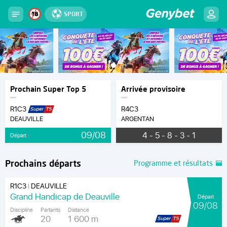
SPORT
Prochain Super Top 5
Arrivée provisoire
R1C3
R4C3
DEAUVILLE
ARGENTAN
09/08
4 - 5 - 8 - 3 - 1
Départ :
Prochains départs
Programme et résultats
R1C3
DEAUVILLE
|
Grand Handicap de Deauville
Départ
09/08
Discipline
Partants
Distance
20
1 600 m