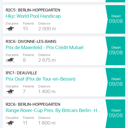
R2C5
BERLIN-HOPPEGARTEN
|
Hkjc World Pool Handicap
Départ
09/08
Discipline
Partants
Distance
15
2 000 m
R3C6
DIVONNE-LES-BAINS
|
Prix de Maienfeld - Prix Crédit Mutuel
Départ
09/08
Discipline
Partants
Distance
8
2 675 m
R1C1
DEAUVILLE
|
Prix Osaf (Prix de Tour-en-Bessin)
Départ
09/08
Discipline
Partants
Distance
7
1 400 m
R2C6
BERLIN-HOPPEGARTEN
|
Range Rover-Cup Pres. By Britcars Berlin- Hoppegartener Stutenp.
Départ
09/08
Discipline
Partants
Distance
11
1 800 m