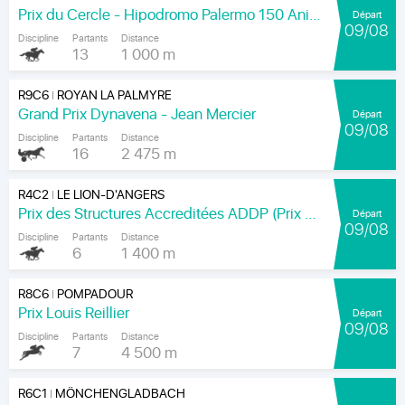
Prix du Cercle - Hipodromo Palermo 150 Aniversario
Départ
09/08
Discipline
Partants
Distance
13
1 000 m
R9C6
ROYAN LA PALMYRE
|
Grand Prix Dynavena - Jean Mercier
Départ
09/08
Discipline
Partants
Distance
16
2 475 m
R4C2
LE LION-D'ANGERS
|
Prix des Structures Accreditées ADDP (Prix Léon Carabin)
Départ
09/08
Discipline
Partants
Distance
6
1 400 m
R8C6
POMPADOUR
|
Prix Louis Reillier
Départ
09/08
Discipline
Partants
Distance
7
4 500 m
R6C1
MÖNCHENGLADBACH
|