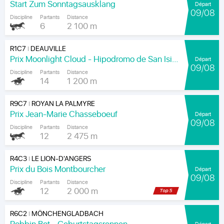
Start Zum Sonntagsausklang
Départ
09/08
Discipline
Partants
Distance
6
2 100 m
R1C7
DEAUVILLE
|
Prix Moonlight Cloud - Hipodromo de San Isidro
Départ
09/08
Discipline
Partants
Distance
14
1 200 m
R9C7
ROYAN LA PALMYRE
|
Prix Jean-Marie Chasseboeuf
Départ
09/08
Discipline
Partants
Distance
12
2 475 m
R4C3
LE LION-D'ANGERS
|
Prix du Bois Montbourcher
Départ
09/08
Discipline
Partants
Distance
12
2 000 m
R6C2
MÖNCHENGLADBACH
|