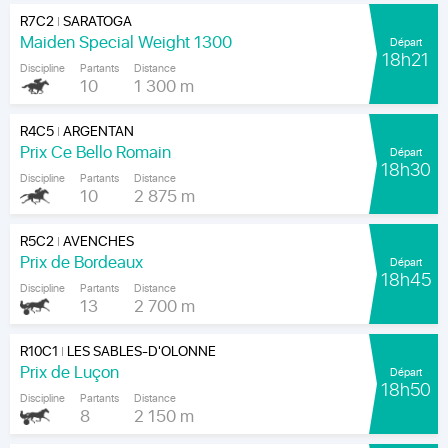
R7C2
SARATOGA
|
Maiden Special Weight 1300
Départ
18h21
Discipline
Partants
Distance
10
1 300 m
R4C5
ARGENTAN
|
Prix Ce Bello Romain
Départ
18h30
Discipline
Partants
Distance
10
2 875 m
R5C2
AVENCHES
|
Prix de Bordeaux
Départ
18h45
Discipline
Partants
Distance
13
2 700 m
R10C1
LES SABLES-D'OLONNE
|
Prix de Luçon
Départ
18h50
Discipline
Partants
Distance
8
2 150 m