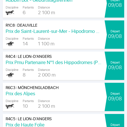
Robbin Bot - Geburtstagsrennen
Départ
09/08
Discipline
Partants
Distance
6
2 100 m
R1C8
DEAUVILLE
|
Prix de Saint-Laurent-sur-Mer - Hipodromo de Maronas
Départ
09/08
Discipline
Partants
Distance
14
1 100 m
R4C4
LE LION-D'ANGERS
|
Prix Pmu Partenaire N°1 des Hippodromes (Prix du Moulin de Varennes)
Départ
09/08
Discipline
Partants
Distance
8
2 000 m
R6C3
MÖNCHENGLADBACH
|
Prix des Alpes
Départ
09/08
Discipline
Partants
Distance
10
2 100 m
R4C5
LE LION-D'ANGERS
|
Prix de Haute Folie
Départ