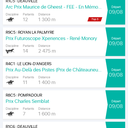
R1C5
DEAUVILLE
|
Arc Prix Maurice de Gheest - FEE - En Mémoire de Louis Romanet
Départ
09/08
Discipline
Partants
Distance
12
1 300 m
R9C5
ROYAN LA PALMYRE
|
Prix Futuroscope Xperiences - René Monory
Départ
09/08
Discipline
Partants
Distance
14
2 475 m
R4C1
LE LION-D'ANGERS
|
Prix Au-Delà des Pistes (Prix de Châteauneuf-sur-Sarthe)
Départ
09/08
Discipline
Partants
Distance
11
1 400 m
R8C5
POMPADOUR
|
Prix Charles Semblat
Départ
09/08
Discipline
Partants
Distance
7
1 600 m
R1C6
DEAUVILLE
|