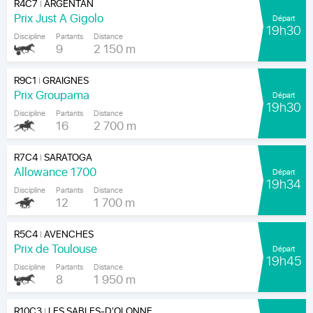
R4C7
ARGENTAN
|
Prix Just A Gigolo
Départ
19h30
Discipline
Partants
Distance
9
2 150 m
R9C1
GRAIGNES
|
Prix Groupama
Départ
19h30
Discipline
Partants
Distance
16
2 700 m
R7C4
SARATOGA
|
Allowance 1700
Départ
19h34
Discipline
Partants
Distance
12
1 700 m
R5C4
AVENCHES
|
Prix de Toulouse
Départ
19h45
Discipline
Partants
Distance
8
1 950 m
R10C3
LES SABLES-D'OLONNE
|