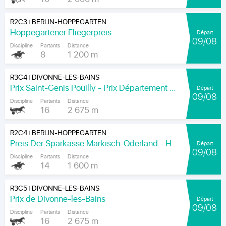
R2C3
BERLIN-HOPPEGARTEN
|
Hoppegartener Fliegerpreis
Départ
09/08
Discipline
Partants
Distance
8
1 200 m
R3C4
DIVONNE-LES-BAINS
|
Prix Saint-Genis Pouilly - Prix Département Ain
Départ
09/08
Discipline
Partants
Distance
16
2 675 m
R2C4
BERLIN-HOPPEGARTEN
|
Preis Der Sparkasse Märkisch-Oderland - Hkjc World Pool Trophy
Départ
09/08
Discipline
Partants
Distance
14
1 600 m
R3C5
DIVONNE-LES-BAINS
|
Prix de Divonne-les-Bains
Départ
09/08
Discipline
Partants
Distance
16
2 675 m