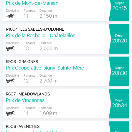
Prix de Mont-de-Marsan
Départ
20h15
Discipline
Partants
Distance
11
2 150 m
R10C4
LES SABLES-D'OLONNE
|
Prix de la Rochelle - Châtelaillon
Départ
20h20
Discipline
Partants
Distance
13
2 000 m
R9C3
GRAIGNES
|
Prix Coopérative Isigny-Sainte-Mère
Départ
20h30
Discipline
Partants
Distance
12
2 700 m
R6C7
MEADOWLANDS
|
Prix de Vincennes
Départ
20h34
Discipline
Partants
Distance
11
1 609 m
R5C6
AVENCHES
|