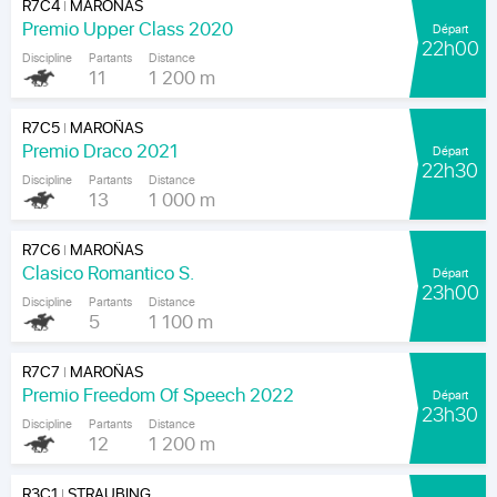
R7C4
MAROÑAS
|
Premio Upper Class 2020
Départ
22h00
Discipline
Partants
Distance
11
1 200 m
R7C5
MAROÑAS
|
Premio Draco 2021
Départ
22h30
Discipline
Partants
Distance
13
1 000 m
R7C6
MAROÑAS
|
Clasico Romantico S.
Départ
23h00
Discipline
Partants
Distance
5
1 100 m
R7C7
MAROÑAS
|
Premio Freedom Of Speech 2022
Départ
23h30
Discipline
Partants
Distance
12
1 200 m
R3C1
STRAUBING
|