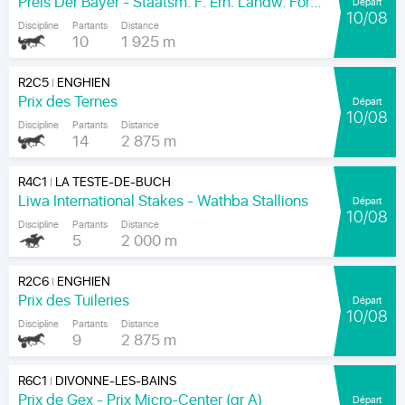
Preis Der Bayer - Staatsm. F. Ern. Landw. Forsten Und Tourism
Départ
10/08
Discipline
Partants
Distance
10
1 925 m
R2C5
ENGHIEN
|
Prix des Ternes
Départ
10/08
Discipline
Partants
Distance
14
2 875 m
R4C1
LA TESTE-DE-BUCH
|
Liwa International Stakes - Wathba Stallions
Départ
10/08
Discipline
Partants
Distance
5
2 000 m
R2C6
ENGHIEN
|
Prix des Tuileries
Départ
10/08
Discipline
Partants
Distance
9
2 875 m
R6C1
DIVONNE-LES-BAINS
|
Prix de Gex - Prix Micro-Center (gr A)
Départ