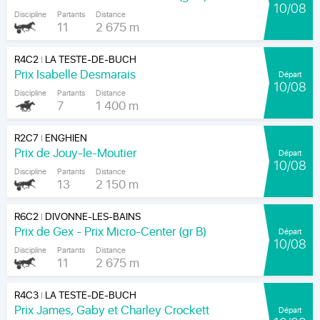
10/08
Discipline
Partants
Distance
11
2 675 m
R4C2
LA TESTE-DE-BUCH
|
Prix Isabelle Desmarais
Départ
10/08
Discipline
Partants
Distance
7
1 400 m
R2C7
ENGHIEN
|
Prix de Jouy-le-Moutier
Départ
10/08
Discipline
Partants
Distance
13
2 150 m
R6C2
DIVONNE-LES-BAINS
|
Prix de Gex - Prix Micro-Center (gr B)
Départ
10/08
Discipline
Partants
Distance
11
2 675 m
R4C3
LA TESTE-DE-BUCH
|
Prix James, Gaby et Charley Crockett
Départ