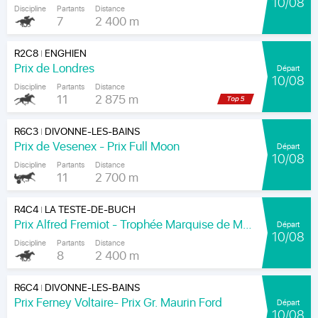
10/08
Discipline
Partants
Distance
7
2 400 m
R2C8
ENGHIEN
|
Prix de Londres
Départ
10/08
Discipline
Partants
Distance
11
2 875 m
R6C3
DIVONNE-LES-BAINS
|
Prix de Vesenex - Prix Full Moon
Départ
10/08
Discipline
Partants
Distance
11
2 700 m
R4C4
LA TESTE-DE-BUCH
|
Prix Alfred Fremiot - Trophée Marquise de Moratalla
Départ
10/08
Discipline
Partants
Distance
8
2 400 m
R6C4
DIVONNE-LES-BAINS
|
Prix Ferney Voltaire- Prix Gr. Maurin Ford
Départ
10/08