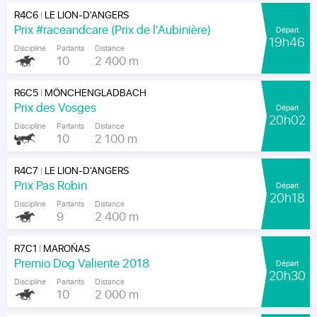
R4C6
LE LION-D'ANGERS
|
Prix #raceandcare (Prix de l'Aubinière)
Départ
19h46
Discipline
Partants
Distance
10
2 400 m
R6C5
MÖNCHENGLADBACH
|
Prix des Vosges
Départ
20h02
Discipline
Partants
Distance
10
2 100 m
R4C7
LE LION-D'ANGERS
|
Prix Pas Robin
Départ
20h18
Discipline
Partants
Distance
9
2 400 m
R7C1
MAROÑAS
|
Premio Dog Valiente 2018
Départ
20h30
Discipline
Partants
Distance
10
2 000 m