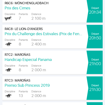
R6C6
MÖNCHENGLADBACH
|
Prix des Cimes
Départ
20h34
Discipline
Partants
Distance
7
2 100 m
R4C8
LE LION-D'ANGERS
|
Prix du Challenge des Estivales (Prix de Feneu)
Départ
20h50
Discipline
Partants
Distance
8
2 400 m
R7C2
MAROÑAS
|
Handicap Especial Panama
Départ
21h00
Discipline
Partants
Distance
8
2 000 m
R7C3
MAROÑAS
|
Premio Sub Princess 2019
Départ
21h30
Discipline
Partants
Distance
13
2 000 m