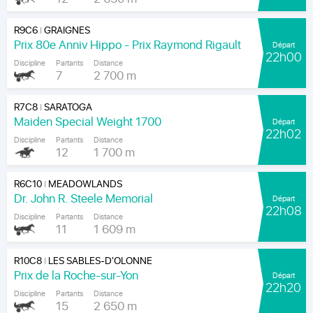
R9C6
GRAIGNES
|
Prix 80e Anniv Hippo - Prix Raymond Rigault
Départ
22h00
Discipline
Partants
Distance
7
2 700 m
R7C8
SARATOGA
|
Maiden Special Weight 1700
Départ
22h02
Discipline
Partants
Distance
12
1 700 m
R6C10
MEADOWLANDS
|
Dr. John R. Steele Memorial
Départ
22h08
Discipline
Partants
Distance
11
1 609 m
R10C8
LES SABLES-D'OLONNE
|
Prix de la Roche-sur-Yon
Départ
22h20
Discipline
Partants
Distance
15
2 650 m