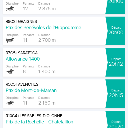
20h00
Discipline
Partants
Distance
12
2 875 m
R9C2
GRAIGNES
|
Prix des Bénévoles de l'Hippodrome
Départ
20h00
Discipline
Partants
Distance
11
2 700 m
R7C5
SARATOGA
|
Allowance 1400
Départ
20h12
Discipline
Partants
Distance
8
1 400 m
R5C5
AVENCHES
|
Prix de Mont-de-Marsan
Départ
20h15
Discipline
Partants
Distance
11
2 150 m
R10C4
LES SABLES-D'OLONNE
|
Prix de la Rochelle - Châtelaillon
Départ
20h20