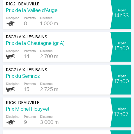
R1C2
DEAUVILLE
|
Prix de la Vallée d'Auge
Départ
14h33
Discipline
Partants
Distance
8
1 000 m
R8C3
AIX-LES-BAINS
|
Prix de la Chautagne (gr A)
Départ
15h00
Discipline
Partants
Distance
14
2 700 m
R8C7
AIX-LES-BAINS
|
Prix du Semnoz
Départ
17h00
Discipline
Partants
Distance
15
2 725 m
R1C6
DEAUVILLE
|
Prix Michel Houyvet
Départ
17h07
Discipline
Partants
Distance
9
3 000 m