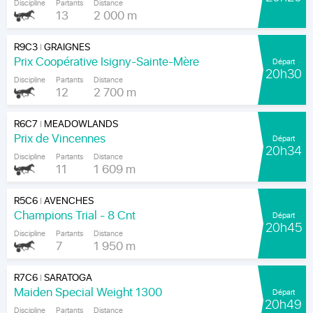
Discipline
Partants
Distance
13
2 000 m
R9C3
GRAIGNES
|
Prix Coopérative Isigny-Sainte-Mère
Départ
20h30
Discipline
Partants
Distance
12
2 700 m
R6C7
MEADOWLANDS
|
Prix de Vincennes
Départ
20h34
Discipline
Partants
Distance
11
1 609 m
R5C6
AVENCHES
|
Champions Trial - 8 Cnt
Départ
20h45
Discipline
Partants
Distance
7
1 950 m
R7C6
SARATOGA
|
Maiden Special Weight 1300
Départ
20h49
Discipline
Partants
Distance