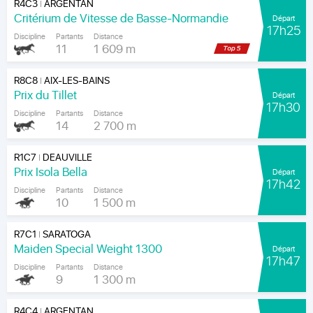
R4C3
ARGENTAN
|
Critérium de Vitesse de Basse-Normandie
Départ
17h25
Discipline
Partants
Distance
11
1 609 m
R8C8
AIX-LES-BAINS
|
Prix du Tillet
Départ
17h30
Discipline
Partants
Distance
14
2 700 m
R1C7
DEAUVILLE
|
Prix Isola Bella
Départ
17h42
Discipline
Partants
Distance
10
1 500 m
R7C1
SARATOGA
|
Maiden Special Weight 1300
Départ
17h47
Discipline
Partants
Distance
9
1 300 m
R4C4
ARGENTAN
|