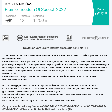
R7C7
MAROÑAS
|
Premio Freedom Of Speech 2022
Départ
09/08
Discipline
Partants
Distance
12
1 200 m
Naviguez vers le site internet classique de GENYBET
Toute personne peut demander à être interdite de jeux. Cette demande est formée auprès de l'Autorité
nationale des jeux.
Cette interdiction est applicable dans les casinos, dans les clubs de jeux, sur les sites de jeux et de
paris en ligne exploités par les opérateurs de jeux agréés en France, sur le site de jeux de loterie en ligne
exploité par La Française des jeux ainsi que sur les bornes de jeux accessibles avec un compte joueur
exploitées par les opérateurs titulaires de droits exclusifs, notamment La Française des jeux et le Pari
mutuel urbain.
Cette interdiction est prononcée pour une durée qui ne peut être inférieure à trois ans. Elle est
renouvelable tacitement.
En cas de litige, le client dispose de la possibilité de recourir au règlement amiable de celui-ci
conformément à l’article L211-3 du Code de la consommation. Pour cela, le client peut recourir
gratuitement au service du Médiateur des Jeux en Ligne :
Monsieur le Médiateur des jeux - Autorité Nationale des Jeux, 11 boulevard Gallieni, 92130 Issy-les-
Moulineaux, France
01.57.13.13.00 - mediation@anj.fr -
Accueil | ANJ - Médiateur des jeux
Genybet a obtenu les agréments n° 0055-PH-2025-07-24-AGR-01 et n° 0055-PS-2025-
07-24-AGR-01 délivrés par l'Autorité Nationale des Jeux (ANJ)