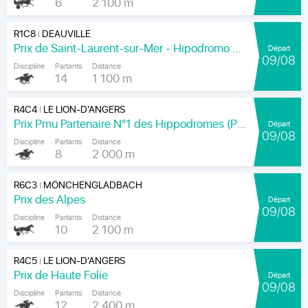
6
2 100 m
R1C8
DEAUVILLE
|
Prix de Saint-Laurent-sur-Mer - Hipodromo de Maronas
Départ
09/08
Discipline
Partants
Distance
14
1 100 m
R4C4
LE LION-D'ANGERS
|
Prix Pmu Partenaire N°1 des Hippodromes (Prix du Moulin de Varennes)
Départ
09/08
Discipline
Partants
Distance
8
2 000 m
R6C3
MÖNCHENGLADBACH
|
Prix des Alpes
Départ
09/08
Discipline
Partants
Distance
10
2 100 m
R4C5
LE LION-D'ANGERS
|
Prix de Haute Folie
Départ
09/08
Discipline
Partants
Distance
12
2 400 m