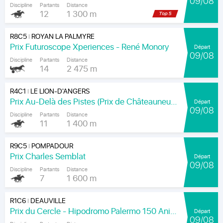
09/08
Discipline
Partants
Distance
12
1 300 m
R8C5
ROYAN LA PALMYRE
|
Prix Futuroscope Xperiences - René Monory
Départ
09/08
Discipline
Partants
Distance
14
2 475 m
R4C1
LE LION-D'ANGERS
|
Prix Au-Delà des Pistes (Prix de Châteauneuf-sur-Sarthe)
Départ
09/08
Discipline
Partants
Distance
11
1 400 m
R9C5
POMPADOUR
|
Prix Charles Semblat
Départ
09/08
Discipline
Partants
Distance
7
1 600 m
R1C6
DEAUVILLE
|
Prix du Cercle - Hipodromo Palermo 150 Aniversario
Départ
09/08