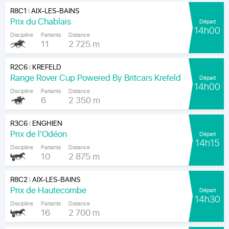
R8C1
AIX-LES-BAINS
|
Prix du Chablais
Départ
14h00
Discipline
Partants
Distance
11
2 725 m
R2C6
KREFELD
|
Range Rover Cup Powered By Britcars Krefeld
Départ
14h00
Discipline
Partants
Distance
6
2 350 m
R3C6
ENGHIEN
|
Prix de l'Odéon
Départ
14h15
Discipline
Partants
Distance
10
2 875 m
R8C2
AIX-LES-BAINS
|
Prix de Hautecombe
Départ
14h30
Discipline
Partants
Distance
16
2 700 m