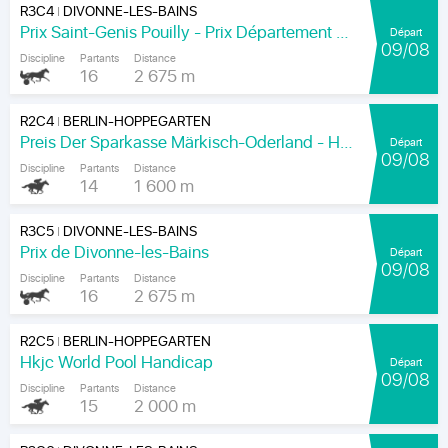
R3C4
DIVONNE-LES-BAINS
|
Prix Saint-Genis Pouilly - Prix Département Ain
Départ
09/08
Discipline
Partants
Distance
16
2 675 m
R2C4
BERLIN-HOPPEGARTEN
|
Preis Der Sparkasse Märkisch-Oderland - Hkjc World Pool Trophy
Départ
09/08
Discipline
Partants
Distance
14
1 600 m
R3C5
DIVONNE-LES-BAINS
|
Prix de Divonne-les-Bains
Départ
09/08
Discipline
Partants
Distance
16
2 675 m
R2C5
BERLIN-HOPPEGARTEN
|
Hkjc World Pool Handicap
Départ
09/08
Discipline
Partants
Distance
15
2 000 m