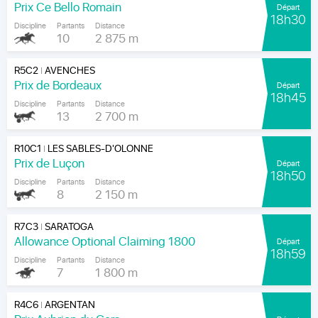
Prix Ce Bello Romain
Départ
18h30
Discipline
Partants
Distance
10
2 875 m
R5C2
AVENCHES
|
Prix de Bordeaux
Départ
18h45
Discipline
Partants
Distance
13
2 700 m
R10C1
LES SABLES-D'OLONNE
|
Prix de Luçon
Départ
18h50
Discipline
Partants
Distance
8
2 150 m
R7C3
SARATOGA
|
Allowance Optional Claiming 1800
Départ
18h59
Discipline
Partants
Distance
7
1 800 m
R4C6
ARGENTAN
|