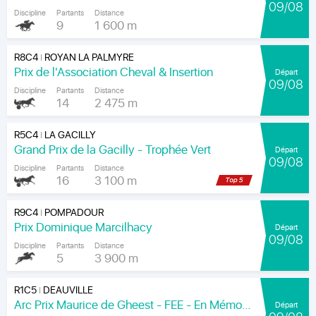
09/08
Discipline
Partants
Distance
9
1 600 m
R8C4
ROYAN LA PALMYRE
|
Prix de l'Association Cheval & Insertion
Départ
09/08
Discipline
Partants
Distance
14
2 475 m
R5C4
LA GACILLY
|
Grand Prix de la Gacilly - Trophée Vert
Départ
09/08
Discipline
Partants
Distance
16
3 100 m
R9C4
POMPADOUR
|
Prix Dominique Marcilhacy
Départ
09/08
Discipline
Partants
Distance
5
3 900 m
R1C5
DEAUVILLE
|
Arc Prix Maurice de Gheest - FEE - En Mémoire de Louis Romanet
Départ