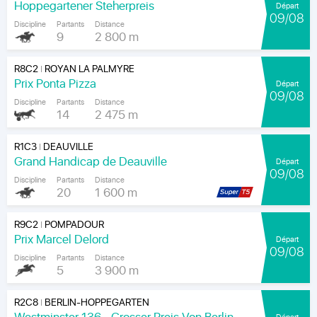
Hoppegartener Steherpreis
Départ
09/08
Discipline
Partants
Distance
9
2 800 m
R8C2
ROYAN LA PALMYRE
|
Prix Ponta Pizza
Départ
09/08
Discipline
Partants
Distance
14
2 475 m
R1C3
DEAUVILLE
|
Grand Handicap de Deauville
Départ
09/08
Discipline
Partants
Distance
20
1 600 m
R9C2
POMPADOUR
|
Prix Marcel Delord
Départ
09/08
Discipline
Partants
Distance
5
3 900 m
R2C8
BERLIN-HOPPEGARTEN
|