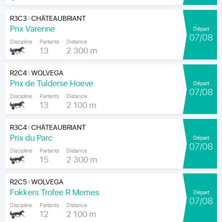
R3C3
CHÂTEAUBRIANT
|
Prix Varenne
Départ
07/08
Discipline
Partants
Distance
13
2 300 m
R2C4
WOLVEGA
|
Prix de Tulderse Hoeve
Départ
07/08
Discipline
Partants
Distance
13
2 100 m
R3C4
CHÂTEAUBRIANT
|
Prix du Parc
Départ
07/08
Discipline
Partants
Distance
15
2 300 m
R2C5
WOLVEGA
|
Fokkers Trofee R Merries
Départ
07/08
Discipline
Partants
Distance
12
2 100 m