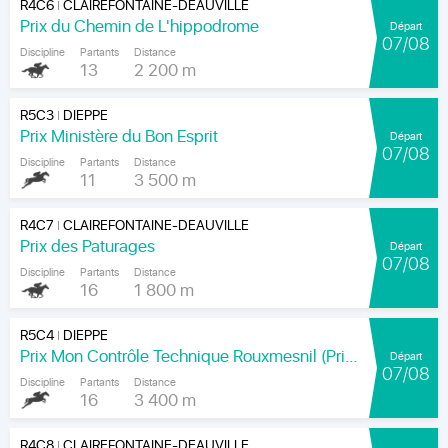
R4C6
CLAIREFONTAINE-DEAUVILLE
|
Prix du Chemin de L'hippodrome
Départ
07/08
Discipline
Partants
Distance
13
2 200 m
R5C3
DIEPPE
|
Prix Ministère du Bon Esprit
Départ
07/08
Discipline
Partants
Distance
11
3 500 m
R4C7
CLAIREFONTAINE-DEAUVILLE
|
Prix des Paturages
Départ
07/08
Discipline
Partants
Distance
16
1 800 m
R5C4
DIEPPE
|
Prix Mon Contrôle Technique Rouxmesnil (Prix Jean de la Rochefoucauld)
Départ
07/08
Discipline
Partants
Distance
16
3 400 m
R4C8
CLAIREFONTAINE-DEAUVILLE
|