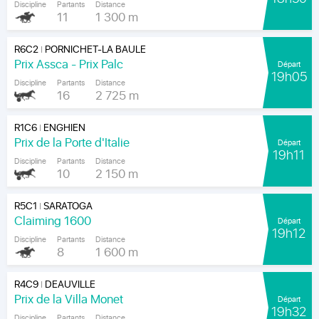
Discipline
Partants
Distance
11
1 300 m
R6C2
PORNICHET-LA BAULE
|
Prix Assca - Prix Palc
Départ
19h05
Discipline
Partants
Distance
16
2 725 m
R1C6
ENGHIEN
|
Prix de la Porte d'Italie
Départ
19h11
Discipline
Partants
Distance
10
2 150 m
R5C1
SARATOGA
|
Claiming 1600
Départ
19h12
Discipline
Partants
Distance
8
1 600 m
R4C9
DEAUVILLE
|
Prix de la Villa Monet
Départ
19h32
Discipline
Partants
Distance