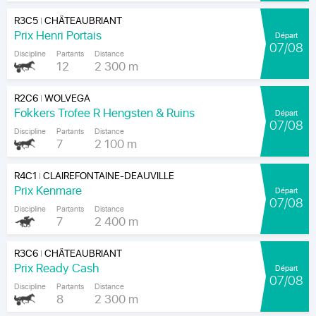
R3C5
CHÂTEAUBRIANT
|
Prix Henri Portais
Départ
07/08
Discipline
Partants
Distance
12
2 300 m
R2C6
WOLVEGA
|
Fokkers Trofee R Hengsten & Ruins
Départ
07/08
Discipline
Partants
Distance
7
2 100 m
R4C1
CLAIREFONTAINE-DEAUVILLE
|
Prix Kenmare
Départ
07/08
Discipline
Partants
Distance
7
2 400 m
R3C6
CHÂTEAUBRIANT
|
Prix Ready Cash
Départ
07/08
Discipline
Partants
Distance
8
2 300 m