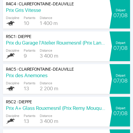
R4C4
CLAIREFONTAINE-DEAUVILLE
|
Prix Gris Vitesse
Départ
07/08
Discipline
Partants
Distance
10
1 400 m
R5C1
DIEPPE
|
Prix du Garage l'Atelier Rouxmesnil (Prix Lands End)
Départ
07/08
Discipline
Partants
Distance
9
3 400 m
R4C5
CLAIREFONTAINE-DEAUVILLE
|
Prix des Anemones
Départ
07/08
Discipline
Partants
Distance
13
2 200 m
R5C2
DIEPPE
|
Prix A+ Glass Rouxmesnil (Prix Remy Mouquet)
Départ
07/08
Discipline
Partants
Distance
13
3 400 m