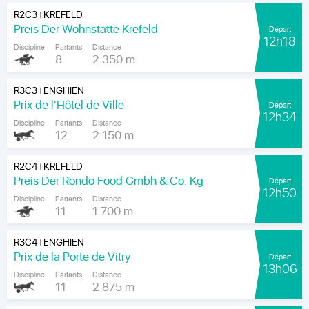
R2C3
KREFELD
|
Preis Der Wohnstätte Krefeld
Départ
12h18
Discipline
Partants
Distance
8
2 350 m
R3C3
ENGHIEN
|
Prix de l'Hôtel de Ville
Départ
12h34
Discipline
Partants
Distance
12
2 150 m
R2C4
KREFELD
|
Preis Der Rondo Food Gmbh & Co. Kg
Départ
12h50
Discipline
Partants
Distance
11
1 700 m
R3C4
ENGHIEN
|
Prix de la Porte de Vitry
Départ
13h06
Discipline
Partants
Distance
11
2 875 m