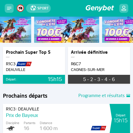
SPORT
Prochain Super Top 5
Arrivée définitive
R1C3
R6C7
DEAUVILLE
CAGNES-SUR-MER
15h15
5 - 2 - 3 - 4 - 6
Départ :
Prochains départs
Programme et résultats
R1C3
DEAUVILLE
|
Prix de Bayeux
Départ
15h15
Discipline
Partants
Distance
16
1 600 m