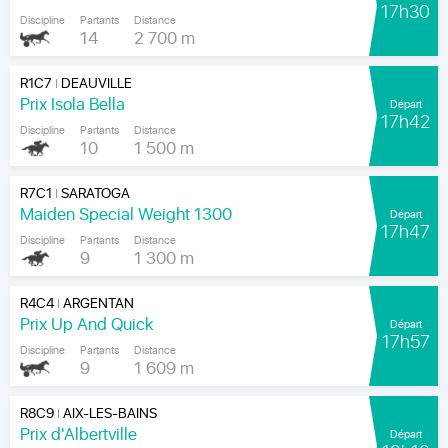
17h30
Discipline
Partants
Distance
14
2 700 m
R1C7
DEAUVILLE
|
Prix Isola Bella
Départ
17h42
Discipline
Partants
Distance
10
1 500 m
R7C1
SARATOGA
|
Maiden Special Weight 1300
Départ
17h47
Discipline
Partants
Distance
9
1 300 m
R4C4
ARGENTAN
|
Prix Up And Quick
Départ
17h57
Discipline
Partants
Distance
9
1 609 m
R8C9
AIX-LES-BAINS
|
Prix d'Albertville
Départ