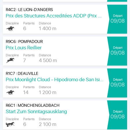
R4C2
LE LION-D'ANGERS
|
Prix des Structures Accreditées ADDP (Prix Léon Carabin)
Départ
09/08
Discipline
Partants
Distance
6
1 400 m
R9C6
POMPADOUR
|
Prix Louis Reillier
Départ
09/08
Discipline
Partants
Distance
7
4 500 m
R1C7
DEAUVILLE
|
Prix Moonlight Cloud - Hipodromo de San Isidro
Départ
09/08
Discipline
Partants
Distance
14
1 200 m
R6C1
MÖNCHENGLADBACH
|
Start Zum Sonntagsausklang
Départ
09/08
Discipline
Partants
Distance
6
2 100 m