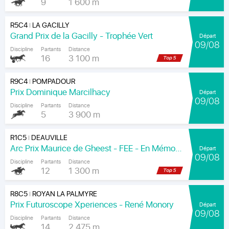
9
1 600 m
R5C4
LA GACILLY
|
Grand Prix de la Gacilly - Trophée Vert
Départ
09/08
Discipline
Partants
Distance
16
3 100 m
R9C4
POMPADOUR
|
Prix Dominique Marcilhacy
Départ
09/08
Discipline
Partants
Distance
5
3 900 m
R1C5
DEAUVILLE
|
Arc Prix Maurice de Gheest - FEE - En Mémoire de Louis Romanet
Départ
09/08
Discipline
Partants
Distance
12
1 300 m
R8C5
ROYAN LA PALMYRE
|
Prix Futuroscope Xperiences - René Monory
Départ
09/08
Discipline
Partants
Distance
14
2 475 m