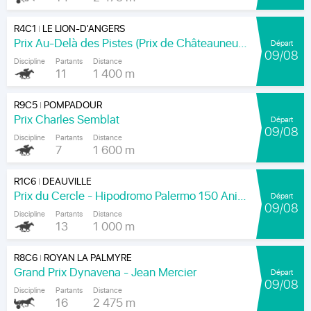
R4C1
LE LION-D'ANGERS
|
Prix Au-Delà des Pistes (Prix de Châteauneuf-sur-Sarthe)
Départ
09/08
Discipline
Partants
Distance
11
1 400 m
R9C5
POMPADOUR
|
Prix Charles Semblat
Départ
09/08
Discipline
Partants
Distance
7
1 600 m
R1C6
DEAUVILLE
|
Prix du Cercle - Hipodromo Palermo 150 Aniversario
Départ
09/08
Discipline
Partants
Distance
13
1 000 m
R8C6
ROYAN LA PALMYRE
|
Grand Prix Dynavena - Jean Mercier
Départ
09/08
Discipline
Partants
Distance
16
2 475 m