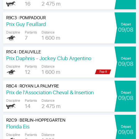
16
2 475 m
R9C3
POMPADOUR
|
Prix Guy Feuillard
Départ
09/08
Discipline
Partants
Distance
7
1 600 m
R1C4
DEAUVILLE
|
Prix Daphnis - Jockey Club Argentino
Départ
09/08
Discipline
Partants
Distance
12
1 600 m
R8C4
ROYAN LA PALMYRE
|
Prix de l'Association Cheval & Insertion
Départ
09/08
Discipline
Partants
Distance
14
2 475 m
R2C9
BERLIN-HOPPEGARTEN
|
Florida Eis
Départ
09/08
Discipline
Partants
Distance