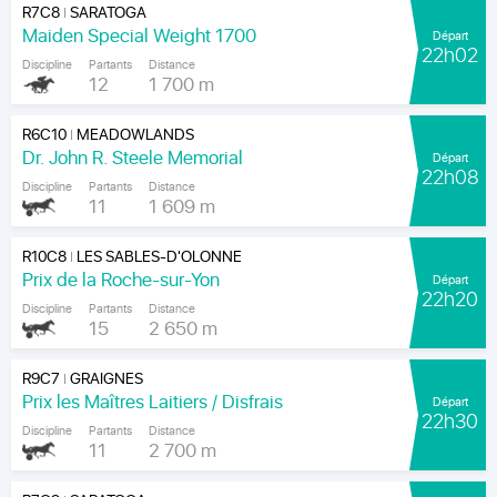
R7C8
SARATOGA
|
Maiden Special Weight 1700
Départ
22h02
Discipline
Partants
Distance
12
1 700 m
R6C10
MEADOWLANDS
|
Dr. John R. Steele Memorial
Départ
22h08
Discipline
Partants
Distance
11
1 609 m
R10C8
LES SABLES-D'OLONNE
|
Prix de la Roche-sur-Yon
Départ
22h20
Discipline
Partants
Distance
15
2 650 m
R9C7
GRAIGNES
|
Prix les Maîtres Laitiers / Disfrais
Départ
22h30
Discipline
Partants
Distance
11
2 700 m