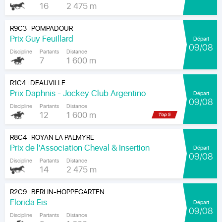
16
2 475 m
R9C3
POMPADOUR
|
Prix Guy Feuillard
Départ
09/08
Discipline
Partants
Distance
7
1 600 m
R1C4
DEAUVILLE
|
Prix Daphnis - Jockey Club Argentino
Départ
09/08
Discipline
Partants
Distance
12
1 600 m
R8C4
ROYAN LA PALMYRE
|
Prix de l'Association Cheval & Insertion
Départ
09/08
Discipline
Partants
Distance
14
2 475 m
R2C9
BERLIN-HOPPEGARTEN
|
Florida Eis
Départ
09/08
Discipline
Partants
Distance