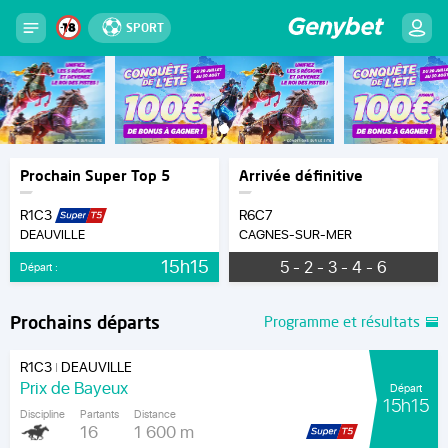
SPORT
Prochain Super Top 5
Arrivée définitive
R1C3
R6C7
DEAUVILLE
CAGNES-SUR-MER
15h15
5 - 2 - 3 - 4 - 6
Départ :
Prochains départs
Programme et résultats
R1C3
DEAUVILLE
|
Prix de Bayeux
Départ
15h15
Discipline
Partants
Distance
16
1 600 m