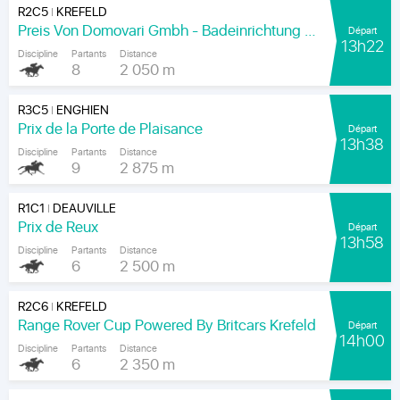
R2C5
KREFELD
|
Preis Von Domovari Gmbh - Badeinrichtung Auf Mass
Départ
13h22
Discipline
Partants
Distance
8
2 050 m
R3C5
ENGHIEN
|
Prix de la Porte de Plaisance
Départ
13h38
Discipline
Partants
Distance
9
2 875 m
R1C1
DEAUVILLE
|
Prix de Reux
Départ
13h58
Discipline
Partants
Distance
6
2 500 m
R2C6
KREFELD
|
Range Rover Cup Powered By Britcars Krefeld
Départ
14h00
Discipline
Partants
Distance
6
2 350 m