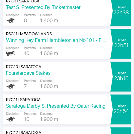
R7C9
SARATOGA
|
Test S. Presented By Ticketmaster
Départ
22h38
Discipline
Partants
Distance
8
1 400 m
R6C11
MEADOWLANDS
|
Winning Key Farm Hambletonian No.101 - Final
Départ
22h51
Discipline
Partants
Distance
10
1 609 m
R7C10
SARATOGA
|
Fourstardave Stakes
Départ
23h16
Discipline
Partants
Distance
7
1 600 m
R7C11
SARATOGA
|
Saratoga Derby S. Presented By Qatar Racing
Départ
23h54
Discipline
Partants
Distance
10
1 900 m
R7C12
SARATOGA
|