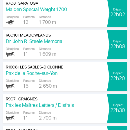
R7C8
SARATOGA
|
Maiden Special Weight 1700
Départ
22h02
Discipline
Partants
Distance
12
1 700 m
R6C10
MEADOWLANDS
|
Dr. John R. Steele Memorial
Départ
22h08
Discipline
Partants
Distance
11
1 609 m
R10C8
LES SABLES-D'OLONNE
|
Prix de la Roche-sur-Yon
Départ
22h20
Discipline
Partants
Distance
15
2 650 m
R9C7
GRAIGNES
|
Prix les Maîtres Laitiers / Disfrais
Départ
22h30
Discipline
Partants
Distance
11
2 700 m