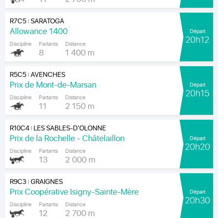
R7C5
SARATOGA
|
Allowance 1400
Départ
20h12
Discipline
Partants
Distance
8
1 400 m
R5C5
AVENCHES
|
Prix de Mont-de-Marsan
Départ
20h15
Discipline
Partants
Distance
11
2 150 m
R10C4
LES SABLES-D'OLONNE
|
Prix de la Rochelle - Châtelaillon
Départ
20h20
Discipline
Partants
Distance
13
2 000 m
R9C3
GRAIGNES
|
Prix Coopérative Isigny-Sainte-Mère
Départ
20h30
Discipline
Partants
Distance
12
2 700 m