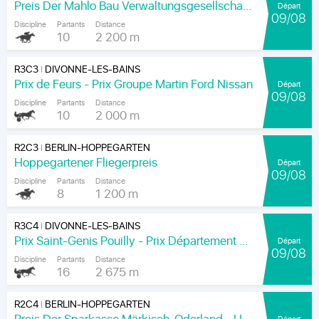
Preis Der Mahlo Bau Verwaltungsgesellschaft Mbh
Départ
09/08
Discipline
Partants
Distance
10
2 200 m
R3C3
DIVONNE-LES-BAINS
|
Prix de Feurs - Prix Groupe Martin Ford Nissan
Départ
09/08
Discipline
Partants
Distance
10
2 000 m
R2C3
BERLIN-HOPPEGARTEN
|
Hoppegartener Fliegerpreis
Départ
09/08
Discipline
Partants
Distance
8
1 200 m
R3C4
DIVONNE-LES-BAINS
|
Prix Saint-Genis Pouilly - Prix Département Ain
Départ
09/08
Discipline
Partants
Distance
16
2 675 m
R2C4
BERLIN-HOPPEGARTEN
|