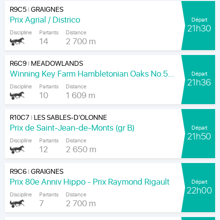
R9C5
GRAIGNES
|
Prix Agrial / Districo
Départ
21h30
Discipline
Partants
Distance
14
2 700 m
R6C9
MEADOWLANDS
|
Winning Key Farm Hambletonian Oaks No.56 - Final
Départ
21h36
Discipline
Partants
Distance
10
1 609 m
R10C7
LES SABLES-D'OLONNE
|
Prix de Saint-Jean-de-Monts (gr B)
Départ
21h50
Discipline
Partants
Distance
12
2 650 m
R9C6
GRAIGNES
|
Prix 80e Anniv Hippo - Prix Raymond Rigault
Départ
22h00
Discipline
Partants
Distance
7
2 700 m