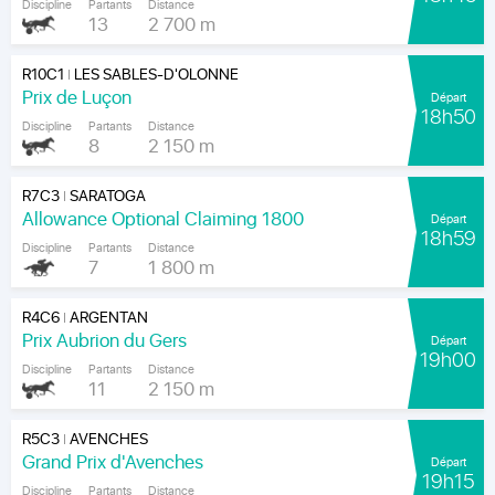
Discipline
Partants
Distance
13
2 700 m
R10C1
LES SABLES-D'OLONNE
|
Prix de Luçon
Départ
18h50
Discipline
Partants
Distance
8
2 150 m
R7C3
SARATOGA
|
Allowance Optional Claiming 1800
Départ
18h59
Discipline
Partants
Distance
7
1 800 m
R4C6
ARGENTAN
|
Prix Aubrion du Gers
Départ
19h00
Discipline
Partants
Distance
11
2 150 m
R5C3
AVENCHES
|
Grand Prix d'Avenches
Départ
19h15
Discipline
Partants
Distance