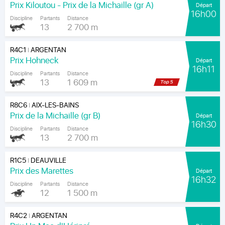
Prix Kiloutou - Prix de la Michaille (gr A)
Départ
16h00
Discipline
Partants
Distance
13
2 700 m
R4C1
ARGENTAN
|
Prix Hohneck
Départ
16h11
Discipline
Partants
Distance
13
1 609 m
R8C6
AIX-LES-BAINS
|
Prix de la Michaille (gr B)
Départ
16h30
Discipline
Partants
Distance
13
2 700 m
R1C5
DEAUVILLE
|
Prix des Marettes
Départ
16h32
Discipline
Partants
Distance
12
1 500 m
R4C2
ARGENTAN
|