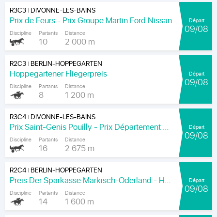
R3C3
DIVONNE-LES-BAINS
|
Prix de Feurs - Prix Groupe Martin Ford Nissan
Départ
09/08
Discipline
Partants
Distance
10
2 000 m
R2C3
BERLIN-HOPPEGARTEN
|
Hoppegartener Fliegerpreis
Départ
09/08
Discipline
Partants
Distance
8
1 200 m
R3C4
DIVONNE-LES-BAINS
|
Prix Saint-Genis Pouilly - Prix Département Ain
Départ
09/08
Discipline
Partants
Distance
16
2 675 m
R2C4
BERLIN-HOPPEGARTEN
|
Preis Der Sparkasse Märkisch-Oderland - Hkjc World Pool Trophy
Départ
09/08
Discipline
Partants
Distance
14
1 600 m