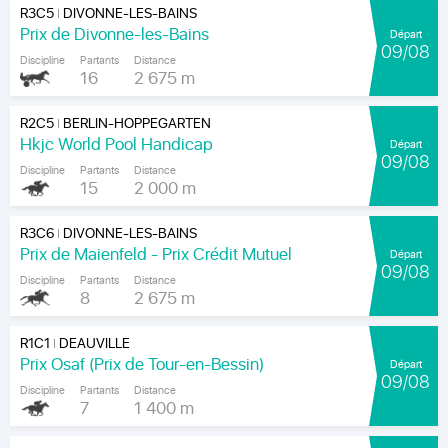
R3C5
DIVONNE-LES-BAINS
|
Prix de Divonne-les-Bains
Départ
09/08
Discipline
Partants
Distance
16
2 675 m
R2C5
BERLIN-HOPPEGARTEN
|
Hkjc World Pool Handicap
Départ
09/08
Discipline
Partants
Distance
15
2 000 m
R3C6
DIVONNE-LES-BAINS
|
Prix de Maienfeld - Prix Crédit Mutuel
Départ
09/08
Discipline
Partants
Distance
8
2 675 m
R1C1
DEAUVILLE
|
Prix Osaf (Prix de Tour-en-Bessin)
Départ
09/08
Discipline
Partants
Distance
7
1 400 m