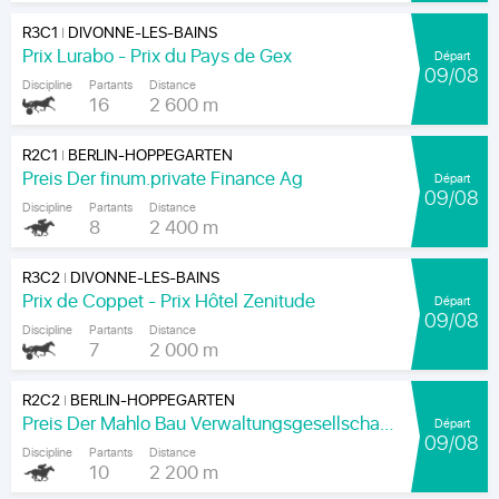
R3C1
DIVONNE-LES-BAINS
|
Prix Lurabo - Prix du Pays de Gex
Départ
09/08
Discipline
Partants
Distance
16
2 600 m
R2C1
BERLIN-HOPPEGARTEN
|
Preis Der finum.private Finance Ag
Départ
09/08
Discipline
Partants
Distance
8
2 400 m
R3C2
DIVONNE-LES-BAINS
|
Prix de Coppet - Prix Hôtel Zenitude
Départ
09/08
Discipline
Partants
Distance
7
2 000 m
R2C2
BERLIN-HOPPEGARTEN
|
Preis Der Mahlo Bau Verwaltungsgesellschaft Mbh
Départ
09/08
Discipline
Partants
Distance
10
2 200 m