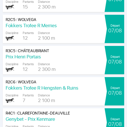
Discipline
Partants
Distance
15
2 300 m
R2C5
WOLVEGA
|
Fokkers Trofee R Merries
Départ
07/08
Discipline
Partants
Distance
12
2 100 m
R3C5
CHÂTEAUBRIANT
|
Prix Henri Portais
Départ
07/08
Discipline
Partants
Distance
12
2 300 m
R2C6
WOLVEGA
|
Fokkers Trofee R Hengsten & Ruins
Départ
07/08
Discipline
Partants
Distance
7
2 100 m
R4C1
CLAIREFONTAINE-DEAUVILLE
|
Genybet - Prix Kenmare
Départ
07/08
Discipline
Partants
Distance