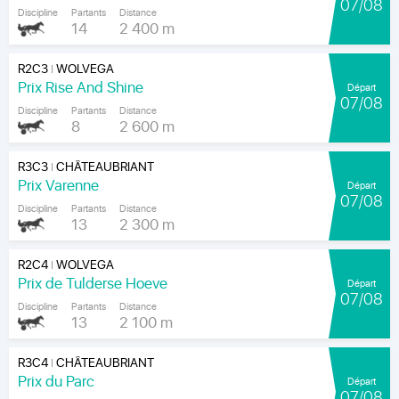
07/08
Discipline
Partants
Distance
14
2 400 m
R2C3
WOLVEGA
|
Prix Rise And Shine
Départ
07/08
Discipline
Partants
Distance
8
2 600 m
R3C3
CHÂTEAUBRIANT
|
Prix Varenne
Départ
07/08
Discipline
Partants
Distance
13
2 300 m
R2C4
WOLVEGA
|
Prix de Tulderse Hoeve
Départ
07/08
Discipline
Partants
Distance
13
2 100 m
R3C4
CHÂTEAUBRIANT
|
Prix du Parc
Départ
07/08