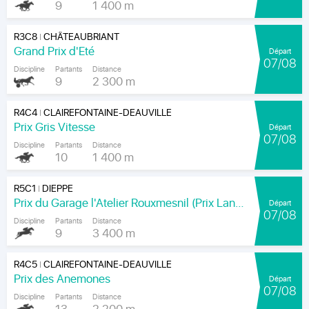
9
1 400 m
R3C8
CHÂTEAUBRIANT
|
Grand Prix d'Eté
Départ
07/08
Discipline
Partants
Distance
9
2 300 m
R4C4
CLAIREFONTAINE-DEAUVILLE
|
Prix Gris Vitesse
Départ
07/08
Discipline
Partants
Distance
10
1 400 m
R5C1
DIEPPE
|
Prix du Garage l'Atelier Rouxmesnil (Prix Lands End)
Départ
07/08
Discipline
Partants
Distance
9
3 400 m
R4C5
CLAIREFONTAINE-DEAUVILLE
|
Prix des Anemones
Départ
07/08
Discipline
Partants
Distance