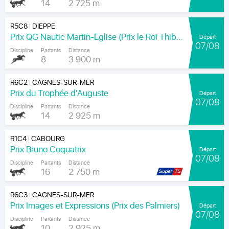
14
2 725 m
R5C8
DIEPPE
|
Prix QG Nautic Martin-Eglise (Prix le Roi Thibault)
Départ
07/08
Discipline
Partants
Distance
8
3 900 m
R6C2
CAGNES-SUR-MER
|
Prix du Trophée d'Auguste
Départ
07/08
Discipline
Partants
Distance
14
2 925 m
R1C4
CABOURG
|
Prix Bruno Coquatrix
Départ
07/08
Discipline
Partants
Distance
16
2 750 m
R6C3
CAGNES-SUR-MER
|
Prix Images et Expressions (Prix des Palmiers)
Départ
07/08
Discipline
Partants
Distance
10
2 925 m