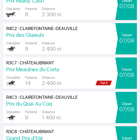
Prix Ready Cash
Départ
07/08
Discipline
Partants
Distance
8
2 300 m
R4C2
CLAIREFONTAINE-DEAUVILLE
|
Prix des Glaieuls
Départ
07/08
Discipline
Partants
Distance
9
2 400 m
R3C7
CHÂTEAUBRIANT
|
Prix Meaulnes du Corta
Départ
07/08
Discipline
Partants
Distance
14
2 400 m
R4C3
CLAIREFONTAINE-DEAUVILLE
|
Prix du Quai Au Coq
Départ
07/08
Discipline
Partants
Distance
9
1 400 m
R3C8
CHÂTEAUBRIANT
|
Grand Prix d'Eté
Départ