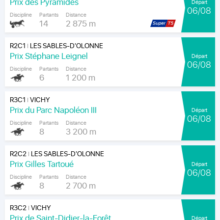
Prix des Pyramides
Départ
06/08
Discipline
Partants
Distance
14
2 875 m
R2C1
LES SABLES-D'OLONNE
|
Prix Stéphane Leignel
Départ
06/08
Discipline
Partants
Distance
6
1 200 m
R3C1
VICHY
|
Prix du Parc Napoléon III
Départ
06/08
Discipline
Partants
Distance
8
3 200 m
R2C2
LES SABLES-D'OLONNE
|
Prix Gilles Tartoué
Départ
06/08
Discipline
Partants
Distance
8
2 700 m
R3C2
VICHY
|
Prix de Saint-Didier-la-Forêt
Départ