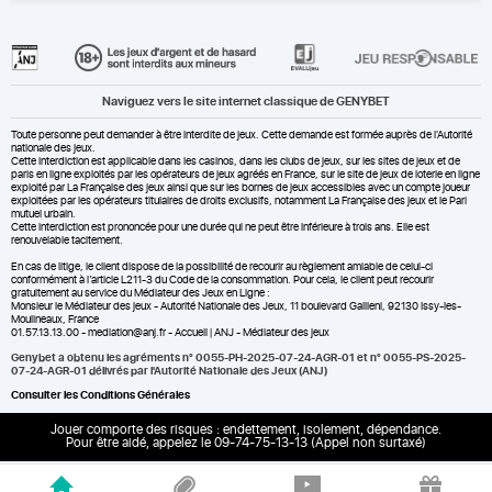
Naviguez vers le site internet classique de GENYBET
Toute personne peut demander à être interdite de jeux. Cette demande est formée auprès de l'Autorité
nationale des jeux.
Cette interdiction est applicable dans les casinos, dans les clubs de jeux, sur les sites de jeux et de
paris en ligne exploités par les opérateurs de jeux agréés en France, sur le site de jeux de loterie en ligne
exploité par La Française des jeux ainsi que sur les bornes de jeux accessibles avec un compte joueur
exploitées par les opérateurs titulaires de droits exclusifs, notamment La Française des jeux et le Pari
mutuel urbain.
Cette interdiction est prononcée pour une durée qui ne peut être inférieure à trois ans. Elle est
renouvelable tacitement.
En cas de litige, le client dispose de la possibilité de recourir au règlement amiable de celui-ci
conformément à l’article L211-3 du Code de la consommation. Pour cela, le client peut recourir
gratuitement au service du Médiateur des Jeux en Ligne :
Monsieur le Médiateur des jeux - Autorité Nationale des Jeux, 11 boulevard Gallieni, 92130 Issy-les-
Moulineaux, France
01.57.13.13.00 - mediation@anj.fr -
Accueil | ANJ - Médiateur des jeux
Genybet a obtenu les agréments n° 0055-PH-2025-07-24-AGR-01 et n° 0055-PS-2025-
07-24-AGR-01 délivrés par l'Autorité Nationale des Jeux (ANJ)
Consulter les Conditions Générales
Jouer comporte des risques : endettement, isolement, dépendance.
Pour être aidé, appelez le 09-74-75-13-13 (Appel non surtaxé)