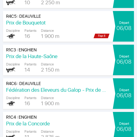
10
2 250 m
R4C5
DEAUVILLE
|
Prix de Bouquetot
Départ
06/08
Discipline
Partants
Distance
16
1 900 m
R1C3
ENGHIEN
|
Prix de la Haute-Saône
Départ
06/08
Discipline
Partants
Distance
14
2 150 m
R4C6
DEAUVILLE
|
Fédération des Eleveurs du Galop - Prix de Colletot
Départ
06/08
Discipline
Partants
Distance
16
1 900 m
R1C4
ENGHIEN
|
Prix de la Concorde
Départ
06/08
Discipline
Partants
Distance