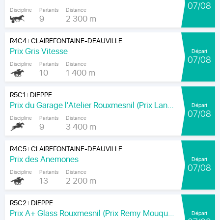
07/08
Discipline
Partants
Distance
9
2 300 m
R4C4
CLAIREFONTAINE-DEAUVILLE
|
Prix Gris Vitesse
Départ
07/08
Discipline
Partants
Distance
10
1 400 m
R5C1
DIEPPE
|
Prix du Garage l'Atelier Rouxmesnil (Prix Lands End)
Départ
07/08
Discipline
Partants
Distance
9
3 400 m
R4C5
CLAIREFONTAINE-DEAUVILLE
|
Prix des Anemones
Départ
07/08
Discipline
Partants
Distance
13
2 200 m
R5C2
DIEPPE
|
Prix A+ Glass Rouxmesnil (Prix Remy Mouquet)
Départ