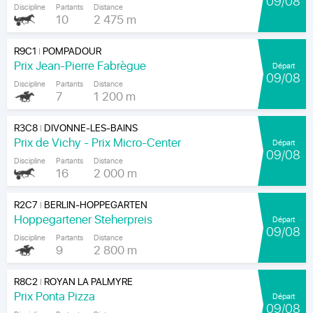
09/08
Discipline
Partants
Distance
10
2 475 m
R9C1
POMPADOUR
|
Prix Jean-Pierre Fabrègue
Départ
09/08
Discipline
Partants
Distance
7
1 200 m
R3C8
DIVONNE-LES-BAINS
|
Prix de Vichy - Prix Micro-Center
Départ
09/08
Discipline
Partants
Distance
16
2 000 m
R2C7
BERLIN-HOPPEGARTEN
|
Hoppegartener Steherpreis
Départ
09/08
Discipline
Partants
Distance
9
2 800 m
R8C2
ROYAN LA PALMYRE
|
Prix Ponta Pizza
Départ
09/08