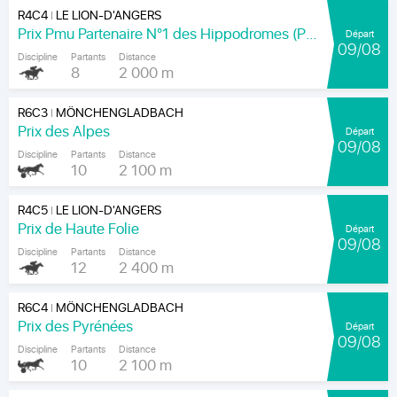
R4C4
LE LION-D'ANGERS
|
Prix Pmu Partenaire N°1 des Hippodromes (Prix du Moulin de Varennes)
Départ
09/08
Discipline
Partants
Distance
8
2 000 m
R6C3
MÖNCHENGLADBACH
|
Prix des Alpes
Départ
09/08
Discipline
Partants
Distance
10
2 100 m
R4C5
LE LION-D'ANGERS
|
Prix de Haute Folie
Départ
09/08
Discipline
Partants
Distance
12
2 400 m
R6C4
MÖNCHENGLADBACH
|
Prix des Pyrénées
Départ
09/08
Discipline
Partants
Distance
10
2 100 m