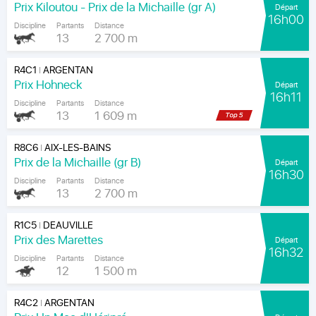
Prix Kiloutou - Prix de la Michaille (gr A)
Départ
16h00
Discipline
Partants
Distance
13
2 700 m
R4C1
ARGENTAN
|
Prix Hohneck
Départ
16h11
Discipline
Partants
Distance
13
1 609 m
R8C6
AIX-LES-BAINS
|
Prix de la Michaille (gr B)
Départ
16h30
Discipline
Partants
Distance
13
2 700 m
R1C5
DEAUVILLE
|
Prix des Marettes
Départ
16h32
Discipline
Partants
Distance
12
1 500 m
R4C2
ARGENTAN
|