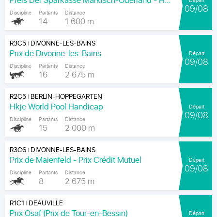
Preis Der Sparkasse Märkisch-Oderland - Hkjc World Pool Trophy
Départ
09/08
Discipline
Partants
Distance
14
1 600 m
R3C5
DIVONNE-LES-BAINS
|
Prix de Divonne-les-Bains
Départ
09/08
Discipline
Partants
Distance
16
2 675 m
R2C5
BERLIN-HOPPEGARTEN
|
Hkjc World Pool Handicap
Départ
09/08
Discipline
Partants
Distance
15
2 000 m
R3C6
DIVONNE-LES-BAINS
|
Prix de Maienfeld - Prix Crédit Mutuel
Départ
09/08
Discipline
Partants
Distance
8
2 675 m
R1C1
DEAUVILLE
|
Prix Osaf (Prix de Tour-en-Bessin)
Départ