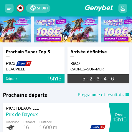
SPORT
Prochain Super Top 5
Arrivée définitive
R1C3
R6C7
DEAUVILLE
CAGNES-SUR-MER
15h15
5 - 2 - 3 - 4 - 6
Départ :
Prochains départs
Programme et résultats
R1C3
DEAUVILLE
|
Prix de Bayeux
Départ
15h15
Discipline
Partants
Distance
16
1 600 m