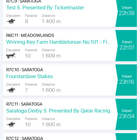
R7C9
SARATOGA
|
Test S. Presented By Ticketmaster
Départ
22h38
Discipline
Partants
Distance
8
1 400 m
R6C11
MEADOWLANDS
|
Winning Key Farm Hambletonian No.101 - Final
Départ
22h51
Discipline
Partants
Distance
10
1 609 m
R7C10
SARATOGA
|
Fourstardave Stakes
Départ
23h16
Discipline
Partants
Distance
7
1 600 m
R7C11
SARATOGA
|
Saratoga Derby S. Presented By Qatar Racing
Départ
23h54
Discipline
Partants
Distance
10
1 900 m
R7C12
SARATOGA
|