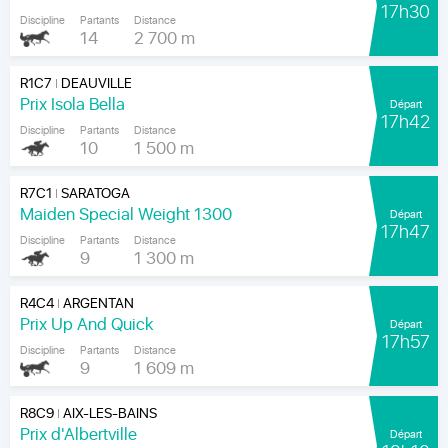
17h30
Discipline
Partants
Distance
14
2 700 m
R1C7
DEAUVILLE
|
Prix Isola Bella
Départ
17h42
Discipline
Partants
Distance
10
1 500 m
R7C1
SARATOGA
|
Maiden Special Weight 1300
Départ
17h47
Discipline
Partants
Distance
9
1 300 m
R4C4
ARGENTAN
|
Prix Up And Quick
Départ
17h57
Discipline
Partants
Distance
9
1 609 m
R8C9
AIX-LES-BAINS
|
Prix d'Albertville
Départ