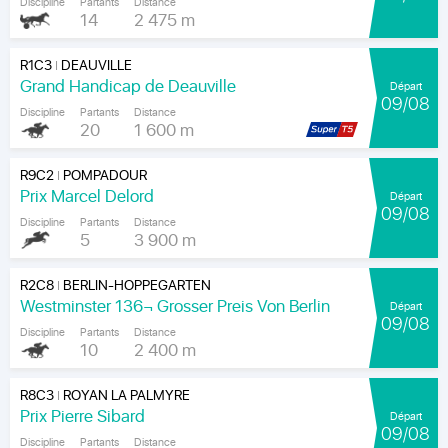
Discipline
Partants
Distance
14
2 475 m
R1C3
DEAUVILLE
|
Grand Handicap de Deauville
Départ
09/08
Discipline
Partants
Distance
20
1 600 m
R9C2
POMPADOUR
|
Prix Marcel Delord
Départ
09/08
Discipline
Partants
Distance
5
3 900 m
R2C8
BERLIN-HOPPEGARTEN
|
Westminster 136¬ Grosser Preis Von Berlin
Départ
09/08
Discipline
Partants
Distance
10
2 400 m
R8C3
ROYAN LA PALMYRE
|
Prix Pierre Sibard
Départ
09/08
Discipline
Partants
Distance