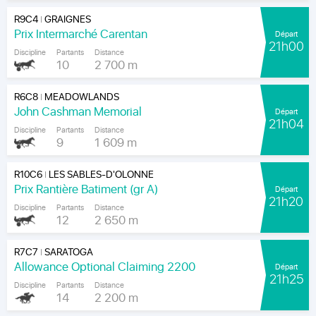
R9C4
GRAIGNES
|
Prix Intermarché Carentan
Départ
21h00
Discipline
Partants
Distance
10
2 700 m
R6C8
MEADOWLANDS
|
John Cashman Memorial
Départ
21h04
Discipline
Partants
Distance
9
1 609 m
R10C6
LES SABLES-D'OLONNE
|
Prix Rantière Batiment (gr A)
Départ
21h20
Discipline
Partants
Distance
12
2 650 m
R7C7
SARATOGA
|
Allowance Optional Claiming 2200
Départ
21h25
Discipline
Partants
Distance
14
2 200 m