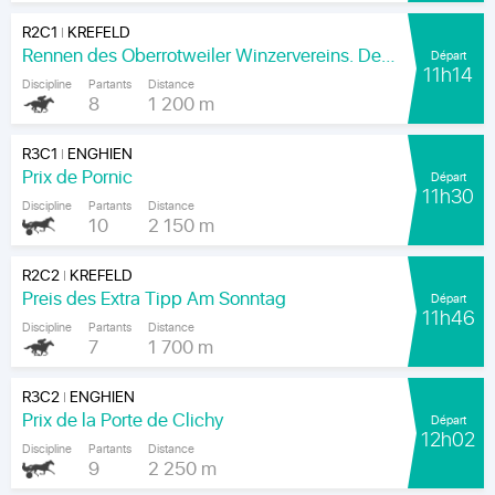
R2C1
KREFELD
|
Rennen des Oberrotweiler Winzervereins. Der Klassiker Am Kaiser.
Départ
11h14
Discipline
Partants
Distance
8
1 200 m
R3C1
ENGHIEN
|
Prix de Pornic
Départ
11h30
Discipline
Partants
Distance
10
2 150 m
R2C2
KREFELD
|
Preis des Extra Tipp Am Sonntag
Départ
11h46
Discipline
Partants
Distance
7
1 700 m
R3C2
ENGHIEN
|
Prix de la Porte de Clichy
Départ
12h02
Discipline
Partants
Distance
9
2 250 m