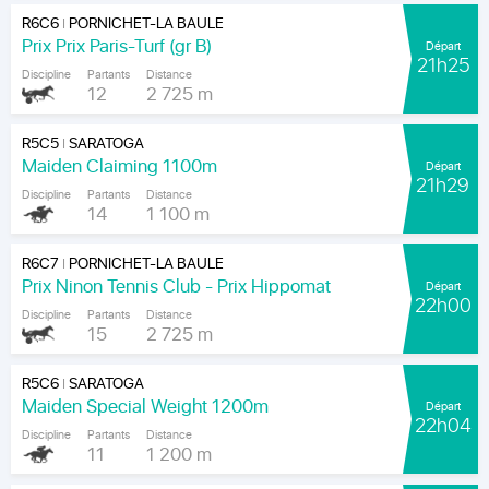
R6C6
PORNICHET-LA BAULE
|
Prix Prix Paris-Turf (gr B)
Départ
21h25
Discipline
Partants
Distance
12
2 725 m
R5C5
SARATOGA
|
Maiden Claiming 1100m
Départ
21h29
Discipline
Partants
Distance
14
1 100 m
R6C7
PORNICHET-LA BAULE
|
Prix Ninon Tennis Club - Prix Hippomat
Départ
22h00
Discipline
Partants
Distance
15
2 725 m
R5C6
SARATOGA
|
Maiden Special Weight 1200m
Départ
22h04
Discipline
Partants
Distance
11
1 200 m