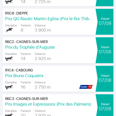
14
2 725 m
R5C8
DIEPPE
|
Prix QG Nautic Martin-Eglise (Prix le Roi Thibault)
Départ
07/08
Discipline
Partants
Distance
8
3 900 m
R6C2
CAGNES-SUR-MER
|
Prix du Trophée d'Auguste
Départ
07/08
Discipline
Partants
Distance
14
2 925 m
R1C4
CABOURG
|
Prix Bruno Coquatrix
Départ
07/08
Discipline
Partants
Distance
16
2 750 m
R6C3
CAGNES-SUR-MER
|
Prix Images et Expressions (Prix des Palmiers)
Départ
07/08
Discipline
Partants
Distance
10
2 925 m