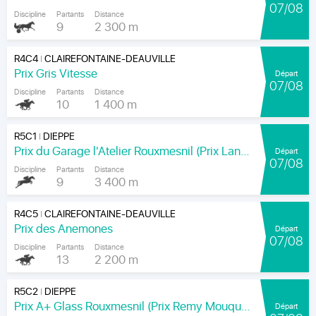
07/08
Discipline
Partants
Distance
9
2 300 m
R4C4
CLAIREFONTAINE-DEAUVILLE
|
Prix Gris Vitesse
Départ
07/08
Discipline
Partants
Distance
10
1 400 m
R5C1
DIEPPE
|
Prix du Garage l'Atelier Rouxmesnil (Prix Lands End)
Départ
07/08
Discipline
Partants
Distance
9
3 400 m
R4C5
CLAIREFONTAINE-DEAUVILLE
|
Prix des Anemones
Départ
07/08
Discipline
Partants
Distance
13
2 200 m
R5C2
DIEPPE
|
Prix A+ Glass Rouxmesnil (Prix Remy Mouquet)
Départ