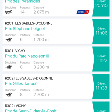
Prix des Pyramides
Départ
20h15
Discipline
Partants
Distance
14
2 875 m
R2C1
LES SABLES-D'OLONNE
|
Prix Stéphane Leignel
Départ
11h06
Discipline
Partants
Distance
6
1 200 m
R3C1
VICHY
|
Prix du Parc Napoléon III
Départ
11h22
Discipline
Partants
Distance
8
3 200 m
R2C2
LES SABLES-D'OLONNE
|
Prix Gilles Tartoué
Départ
11h38
Discipline
Partants
Distance
8
2 700 m
R3C2
VICHY
|
Prix de Saint-Didier-la-Forêt
Départ