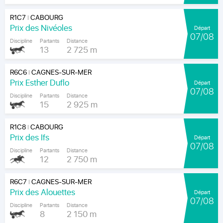
R1C7
CABOURG
|
Prix des Nivéoles
Départ
07/08
Discipline
Partants
Distance
13
2 725 m
R6C6
CAGNES-SUR-MER
|
Prix Esther Duflo
Départ
07/08
Discipline
Partants
Distance
15
2 925 m
R1C8
CABOURG
|
Prix des Ifs
Départ
07/08
Discipline
Partants
Distance
12
2 750 m
R6C7
CAGNES-SUR-MER
|
Prix des Alouettes
Départ
07/08
Discipline
Partants
Distance
8
2 150 m