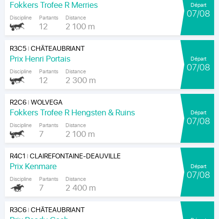
Fokkers Trofee R Merries
Départ
07/08
Discipline
Partants
Distance
12
2 100 m
R3C5
CHÂTEAUBRIANT
|
Prix Henri Portais
Départ
07/08
Discipline
Partants
Distance
12
2 300 m
R2C6
WOLVEGA
|
Fokkers Trofee R Hengsten & Ruins
Départ
07/08
Discipline
Partants
Distance
7
2 100 m
R4C1
CLAIREFONTAINE-DEAUVILLE
|
Prix Kenmare
Départ
07/08
Discipline
Partants
Distance
7
2 400 m
R3C6
CHÂTEAUBRIANT
|