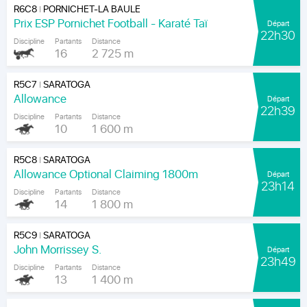
R6C8
PORNICHET-LA BAULE
|
Prix ESP Pornichet Football - Karaté Taï
Départ
22h30
Discipline
Partants
Distance
16
2 725 m
R5C7
SARATOGA
|
Allowance
Départ
22h39
Discipline
Partants
Distance
10
1 600 m
R5C8
SARATOGA
|
Allowance Optional Claiming 1800m
Départ
23h14
Discipline
Partants
Distance
14
1 800 m
R5C9
SARATOGA
|
John Morrissey S.
Départ
23h49
Discipline
Partants
Distance
13
1 400 m