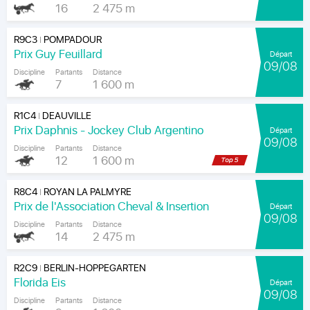
16
2 475 m
R9C3
POMPADOUR
|
Prix Guy Feuillard
Départ
09/08
Discipline
Partants
Distance
7
1 600 m
R1C4
DEAUVILLE
|
Prix Daphnis - Jockey Club Argentino
Départ
09/08
Discipline
Partants
Distance
12
1 600 m
R8C4
ROYAN LA PALMYRE
|
Prix de l'Association Cheval & Insertion
Départ
09/08
Discipline
Partants
Distance
14
2 475 m
R2C9
BERLIN-HOPPEGARTEN
|
Florida Eis
Départ
09/08
Discipline
Partants
Distance