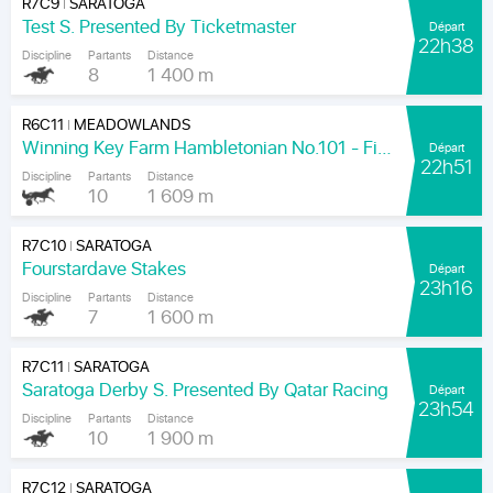
R7C9
SARATOGA
|
Test S. Presented By Ticketmaster
Départ
22h38
Discipline
Partants
Distance
8
1 400 m
R6C11
MEADOWLANDS
|
Winning Key Farm Hambletonian No.101 - Final
Départ
22h51
Discipline
Partants
Distance
10
1 609 m
R7C10
SARATOGA
|
Fourstardave Stakes
Départ
23h16
Discipline
Partants
Distance
7
1 600 m
R7C11
SARATOGA
|
Saratoga Derby S. Presented By Qatar Racing
Départ
23h54
Discipline
Partants
Distance
10
1 900 m
R7C12
SARATOGA
|