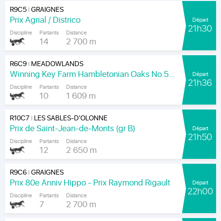
R9C5
GRAIGNES
|
Prix Agrial / Districo
Départ
21h30
Discipline
Partants
Distance
14
2 700 m
R6C9
MEADOWLANDS
|
Winning Key Farm Hambletonian Oaks No.56 - Final
Départ
21h36
Discipline
Partants
Distance
10
1 609 m
R10C7
LES SABLES-D'OLONNE
|
Prix de Saint-Jean-de-Monts (gr B)
Départ
21h50
Discipline
Partants
Distance
12
2 650 m
R9C6
GRAIGNES
|
Prix 80e Anniv Hippo - Prix Raymond Rigault
Départ
22h00
Discipline
Partants
Distance
7
2 700 m