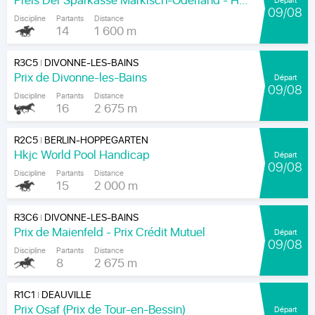
Preis Der Sparkasse Märkisch-Oderland - Hkjc World Pool Trophy
Départ
09/08
Discipline
Partants
Distance
14
1 600 m
R3C5
DIVONNE-LES-BAINS
|
Prix de Divonne-les-Bains
Départ
09/08
Discipline
Partants
Distance
16
2 675 m
R2C5
BERLIN-HOPPEGARTEN
|
Hkjc World Pool Handicap
Départ
09/08
Discipline
Partants
Distance
15
2 000 m
R3C6
DIVONNE-LES-BAINS
|
Prix de Maienfeld - Prix Crédit Mutuel
Départ
09/08
Discipline
Partants
Distance
8
2 675 m
R1C1
DEAUVILLE
|
Prix Osaf (Prix de Tour-en-Bessin)
Départ