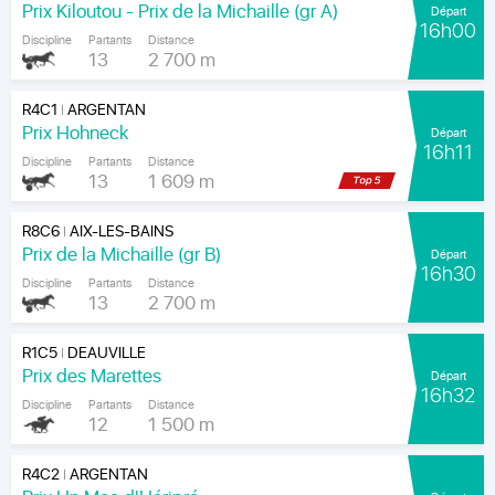
Prix Kiloutou - Prix de la Michaille (gr A)
Départ
16h00
Discipline
Partants
Distance
13
2 700 m
R4C1
ARGENTAN
|
Prix Hohneck
Départ
16h11
Discipline
Partants
Distance
13
1 609 m
R8C6
AIX-LES-BAINS
|
Prix de la Michaille (gr B)
Départ
16h30
Discipline
Partants
Distance
13
2 700 m
R1C5
DEAUVILLE
|
Prix des Marettes
Départ
16h32
Discipline
Partants
Distance
12
1 500 m
R4C2
ARGENTAN
|