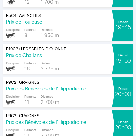
12
1 700 m
R5C4
AVENCHES
|
Prix de Toulouse
Départ
19h45
Discipline
Partants
Distance
8
1 950 m
R10C3
LES SABLES-D'OLONNE
|
Prix de Challans
Départ
19h50
Discipline
Partants
Distance
16
2 775 m
R9C2
GRAIGNES
|
Prix des Bénévoles de l'Hippodrome
Départ
20h00
Discipline
Partants
Distance
11
2 700 m
R9C2
GRAIGNES
|
Prix des Bénévoles de l'Hippodrome
Départ
20h00
Discipline
Partants
Distance
11
2 700 m