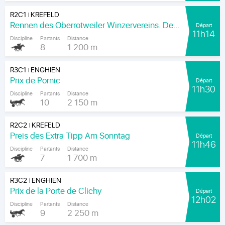
R2C1
KREFELD
|
Rennen des Oberrotweiler Winzervereins. Der Klassiker Am Kaiser.
Départ
11h14
Discipline
Partants
Distance
8
1 200 m
R3C1
ENGHIEN
|
Prix de Pornic
Départ
11h30
Discipline
Partants
Distance
10
2 150 m
R2C2
KREFELD
|
Preis des Extra Tipp Am Sonntag
Départ
11h46
Discipline
Partants
Distance
7
1 700 m
R3C2
ENGHIEN
|
Prix de la Porte de Clichy
Départ
12h02
Discipline
Partants
Distance
9
2 250 m