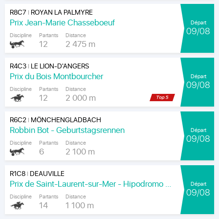
R8C7
ROYAN LA PALMYRE
|
Prix Jean-Marie Chasseboeuf
Départ
09/08
Discipline
Partants
Distance
12
2 475 m
R4C3
LE LION-D'ANGERS
|
Prix du Bois Montbourcher
Départ
09/08
Discipline
Partants
Distance
12
2 000 m
R6C2
MÖNCHENGLADBACH
|
Robbin Bot - Geburtstagsrennen
Départ
09/08
Discipline
Partants
Distance
6
2 100 m
R1C8
DEAUVILLE
|
Prix de Saint-Laurent-sur-Mer - Hipodromo de Maronas
Départ
09/08
Discipline
Partants
Distance
14
1 100 m