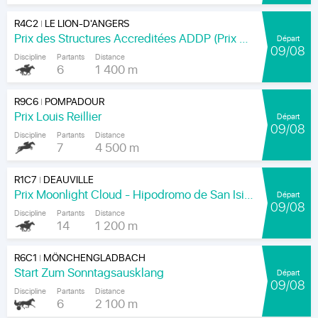
R4C2
LE LION-D'ANGERS
|
Prix des Structures Accreditées ADDP (Prix Léon Carabin)
Départ
09/08
Discipline
Partants
Distance
6
1 400 m
R9C6
POMPADOUR
|
Prix Louis Reillier
Départ
09/08
Discipline
Partants
Distance
7
4 500 m
R1C7
DEAUVILLE
|
Prix Moonlight Cloud - Hipodromo de San Isidro
Départ
09/08
Discipline
Partants
Distance
14
1 200 m
R6C1
MÖNCHENGLADBACH
|
Start Zum Sonntagsausklang
Départ
09/08
Discipline
Partants
Distance
6
2 100 m