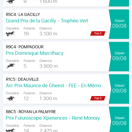
9
1 600 m
R5C4
LA GACILLY
|
Grand Prix de la Gacilly - Trophée Vert
Départ
09/08
Discipline
Partants
Distance
16
3 100 m
R9C4
POMPADOUR
|
Prix Dominique Marcilhacy
Départ
09/08
Discipline
Partants
Distance
5
3 900 m
R1C5
DEAUVILLE
|
Arc Prix Maurice de Gheest - FEE - En Mémoire de Louis Romanet
Départ
09/08
Discipline
Partants
Distance
12
1 300 m
R8C5
ROYAN LA PALMYRE
|
Prix Futuroscope Xperiences - René Monory
Départ
09/08
Discipline
Partants
Distance
14
2 475 m