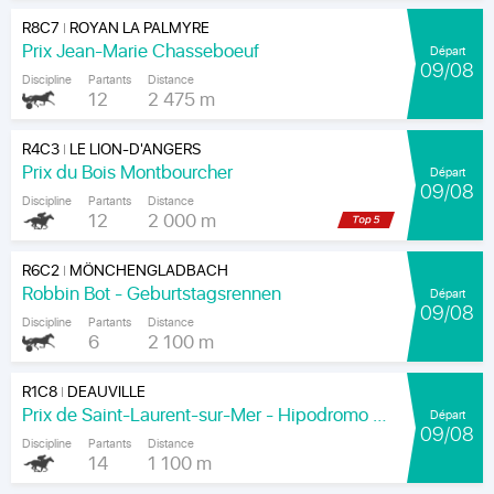
R8C7
ROYAN LA PALMYRE
|
Prix Jean-Marie Chasseboeuf
Départ
09/08
Discipline
Partants
Distance
12
2 475 m
R4C3
LE LION-D'ANGERS
|
Prix du Bois Montbourcher
Départ
09/08
Discipline
Partants
Distance
12
2 000 m
R6C2
MÖNCHENGLADBACH
|
Robbin Bot - Geburtstagsrennen
Départ
09/08
Discipline
Partants
Distance
6
2 100 m
R1C8
DEAUVILLE
|
Prix de Saint-Laurent-sur-Mer - Hipodromo de Maronas
Départ
09/08
Discipline
Partants
Distance
14
1 100 m