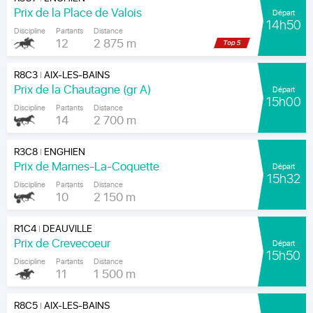
Prix de la Place de Valois
Départ
14h50
Discipline
Partants
Distance
12
2 875 m
R8C3
AIX-LES-BAINS
|
Prix de la Chautagne (gr A)
Départ
15h00
Discipline
Partants
Distance
14
2 700 m
R3C8
ENGHIEN
|
Prix de Marnes-La-Coquette
Départ
15h32
Discipline
Partants
Distance
10
2 150 m
R1C4
DEAUVILLE
|
Prix de Crevecoeur
Départ
15h50
Discipline
Partants
Distance
11
1 500 m
R8C5
AIX-LES-BAINS
|