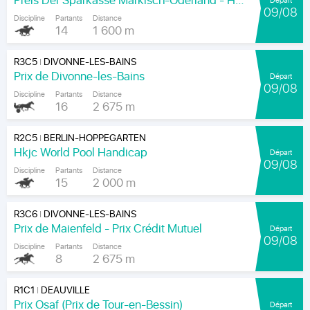
Preis Der Sparkasse Märkisch-Oderland - Hkjc World Pool Trophy
Départ
09/08
Discipline
Partants
Distance
14
1 600 m
R3C5
DIVONNE-LES-BAINS
|
Prix de Divonne-les-Bains
Départ
09/08
Discipline
Partants
Distance
16
2 675 m
R2C5
BERLIN-HOPPEGARTEN
|
Hkjc World Pool Handicap
Départ
09/08
Discipline
Partants
Distance
15
2 000 m
R3C6
DIVONNE-LES-BAINS
|
Prix de Maienfeld - Prix Crédit Mutuel
Départ
09/08
Discipline
Partants
Distance
8
2 675 m
R1C1
DEAUVILLE
|
Prix Osaf (Prix de Tour-en-Bessin)
Départ