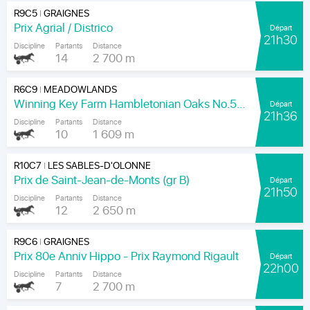
R9C5
GRAIGNES
|
Prix Agrial / Districo
Départ
21h30
Discipline
Partants
Distance
14
2 700 m
R6C9
MEADOWLANDS
|
Winning Key Farm Hambletonian Oaks No.56 - Final
Départ
21h36
Discipline
Partants
Distance
10
1 609 m
R10C7
LES SABLES-D'OLONNE
|
Prix de Saint-Jean-de-Monts (gr B)
Départ
21h50
Discipline
Partants
Distance
12
2 650 m
R9C6
GRAIGNES
|
Prix 80e Anniv Hippo - Prix Raymond Rigault
Départ
22h00
Discipline
Partants
Distance
7
2 700 m