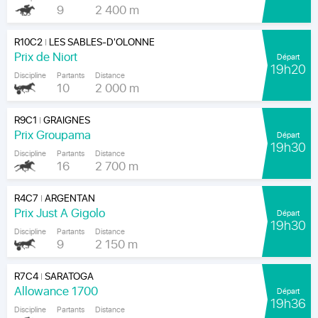
9
2 400 m
R10C2
LES SABLES-D'OLONNE
|
Prix de Niort
Départ
19h20
Discipline
Partants
Distance
10
2 000 m
R9C1
GRAIGNES
|
Prix Groupama
Départ
19h30
Discipline
Partants
Distance
16
2 700 m
R4C7
ARGENTAN
|
Prix Just A Gigolo
Départ
19h30
Discipline
Partants
Distance
9
2 150 m
R7C4
SARATOGA
|
Allowance 1700
Départ
19h36
Discipline
Partants
Distance