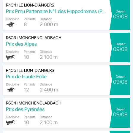
R4C4
LE LION-D'ANGERS
|
Prix Pmu Partenaire N°1 des Hippodromes (Prix du Moulin de Varennes)
Départ
09/08
Discipline
Partants
Distance
8
2 000 m
R6C3
MÖNCHENGLADBACH
|
Prix des Alpes
Départ
09/08
Discipline
Partants
Distance
10
2 100 m
R4C5
LE LION-D'ANGERS
|
Prix de Haute Folie
Départ
09/08
Discipline
Partants
Distance
12
2 400 m
R6C4
MÖNCHENGLADBACH
|
Prix des Pyrénées
Départ
09/08
Discipline
Partants
Distance
10
2 100 m