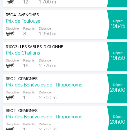
12
1 700 m
R5C4
AVENCHES
|
Prix de Toulouse
Départ
19h45
Discipline
Partants
Distance
8
1 950 m
R10C3
LES SABLES-D'OLONNE
|
Prix de Challans
Départ
19h50
Discipline
Partants
Distance
16
2 775 m
R9C2
GRAIGNES
|
Prix des Bénévoles de l'Hippodrome
Départ
20h00
Discipline
Partants
Distance
11
2 700 m
R9C2
GRAIGNES
|
Prix des Bénévoles de l'Hippodrome
Départ
20h00
Discipline
Partants
Distance
11
2 700 m