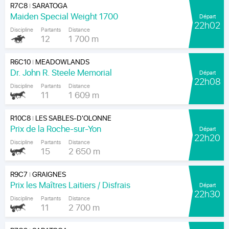
R7C8
SARATOGA
|
Maiden Special Weight 1700
Départ
22h02
Discipline
Partants
Distance
12
1 700 m
R6C10
MEADOWLANDS
|
Dr. John R. Steele Memorial
Départ
22h08
Discipline
Partants
Distance
11
1 609 m
R10C8
LES SABLES-D'OLONNE
|
Prix de la Roche-sur-Yon
Départ
22h20
Discipline
Partants
Distance
15
2 650 m
R9C7
GRAIGNES
|
Prix les Maîtres Laitiers / Disfrais
Départ
22h30
Discipline
Partants
Distance
11
2 700 m