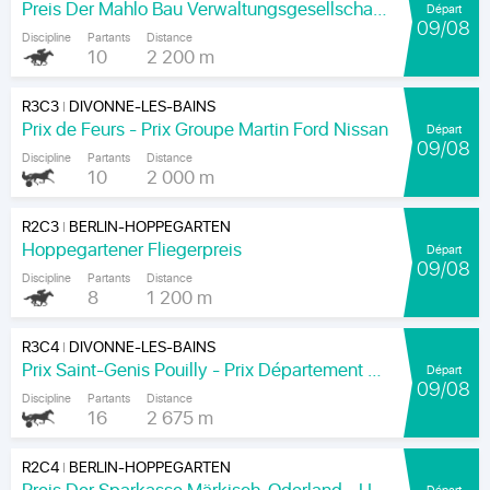
Preis Der Mahlo Bau Verwaltungsgesellschaft Mbh
Départ
09/08
Discipline
Partants
Distance
10
2 200 m
R3C3
DIVONNE-LES-BAINS
|
Prix de Feurs - Prix Groupe Martin Ford Nissan
Départ
09/08
Discipline
Partants
Distance
10
2 000 m
R2C3
BERLIN-HOPPEGARTEN
|
Hoppegartener Fliegerpreis
Départ
09/08
Discipline
Partants
Distance
8
1 200 m
R3C4
DIVONNE-LES-BAINS
|
Prix Saint-Genis Pouilly - Prix Département Ain
Départ
09/08
Discipline
Partants
Distance
16
2 675 m
R2C4
BERLIN-HOPPEGARTEN
|