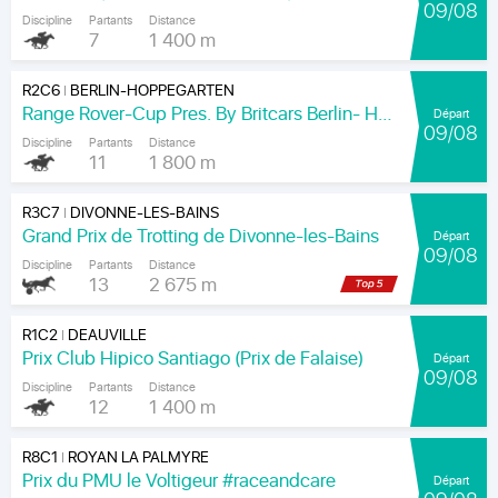
09/08
Discipline
Partants
Distance
7
1 400 m
R2C6
BERLIN-HOPPEGARTEN
|
Range Rover-Cup Pres. By Britcars Berlin- Hoppegartener Stutenp.
Départ
09/08
Discipline
Partants
Distance
11
1 800 m
R3C7
DIVONNE-LES-BAINS
|
Grand Prix de Trotting de Divonne-les-Bains
Départ
09/08
Discipline
Partants
Distance
13
2 675 m
R1C2
DEAUVILLE
|
Prix Club Hipico Santiago (Prix de Falaise)
Départ
09/08
Discipline
Partants
Distance
12
1 400 m
R8C1
ROYAN LA PALMYRE
|
Prix du PMU le Voltigeur #raceandcare
Départ