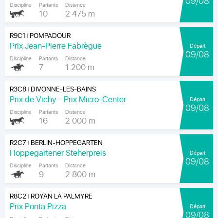
09/08
Discipline
Partants
Distance
10
2 475 m
R9C1
POMPADOUR
|
Prix Jean-Pierre Fabrègue
Départ
09/08
Discipline
Partants
Distance
7
1 200 m
R3C8
DIVONNE-LES-BAINS
|
Prix de Vichy - Prix Micro-Center
Départ
09/08
Discipline
Partants
Distance
16
2 000 m
R2C7
BERLIN-HOPPEGARTEN
|
Hoppegartener Steherpreis
Départ
09/08
Discipline
Partants
Distance
9
2 800 m
R8C2
ROYAN LA PALMYRE
|
Prix Ponta Pizza
Départ
09/08