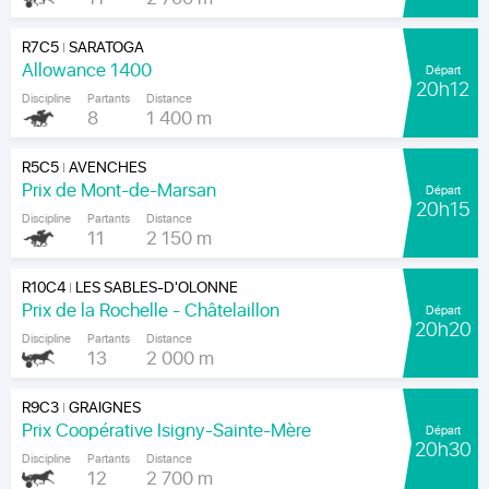
R7C5
SARATOGA
|
Allowance 1400
Départ
20h12
Discipline
Partants
Distance
8
1 400 m
R5C5
AVENCHES
|
Prix de Mont-de-Marsan
Départ
20h15
Discipline
Partants
Distance
11
2 150 m
R10C4
LES SABLES-D'OLONNE
|
Prix de la Rochelle - Châtelaillon
Départ
20h20
Discipline
Partants
Distance
13
2 000 m
R9C3
GRAIGNES
|
Prix Coopérative Isigny-Sainte-Mère
Départ
20h30
Discipline
Partants
Distance
12
2 700 m