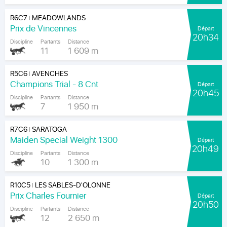
R6C7
MEADOWLANDS
|
Prix de Vincennes
Départ
20h34
Discipline
Partants
Distance
11
1 609 m
R5C6
AVENCHES
|
Champions Trial - 8 Cnt
Départ
20h45
Discipline
Partants
Distance
7
1 950 m
R7C6
SARATOGA
|
Maiden Special Weight 1300
Départ
20h49
Discipline
Partants
Distance
10
1 300 m
R10C5
LES SABLES-D'OLONNE
|
Prix Charles Fournier
Départ
20h50
Discipline
Partants
Distance
12
2 650 m