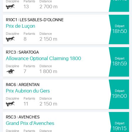
Discipline
Partants
Distance
13
2 700 m
R10C1
LES SABLES-D'OLONNE
|
Prix de Luçon
Départ
18h50
Discipline
Partants
Distance
8
2 150 m
R7C3
SARATOGA
|
Allowance Optional Claiming 1800
Départ
18h59
Discipline
Partants
Distance
7
1 800 m
R4C6
ARGENTAN
|
Prix Aubrion du Gers
Départ
19h00
Discipline
Partants
Distance
11
2 150 m
R5C3
AVENCHES
|
Grand Prix d'Avenches
Départ
19h15
Discipline
Partants
Distance