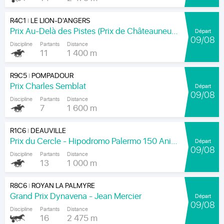
R4C1
LE LION-D'ANGERS
|
Prix Au-Delà des Pistes (Prix de Châteauneuf-sur-Sarthe)
Départ
09/08
Discipline
Partants
Distance
11
1 400 m
R9C5
POMPADOUR
|
Prix Charles Semblat
Départ
09/08
Discipline
Partants
Distance
7
1 600 m
R1C6
DEAUVILLE
|
Prix du Cercle - Hipodromo Palermo 150 Aniversario
Départ
09/08
Discipline
Partants
Distance
13
1 000 m
R8C6
ROYAN LA PALMYRE
|
Grand Prix Dynavena - Jean Mercier
Départ
09/08
Discipline
Partants
Distance
16
2 475 m