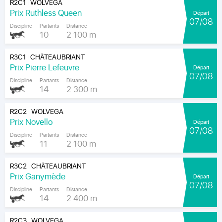
R2C1
WOLVEGA
|
Prix Ruthless Queen
Départ
07/08
Discipline
Partants
Distance
10
2 100 m
R3C1
CHÂTEAUBRIANT
|
Prix Pierre Lefeuvre
Départ
07/08
Discipline
Partants
Distance
14
2 300 m
R2C2
WOLVEGA
|
Prix Novello
Départ
07/08
Discipline
Partants
Distance
11
2 100 m
R3C2
CHÂTEAUBRIANT
|
Prix Ganymède
Départ
07/08
Discipline
Partants
Distance
14
2 400 m
R2C3
WOLVEGA
|