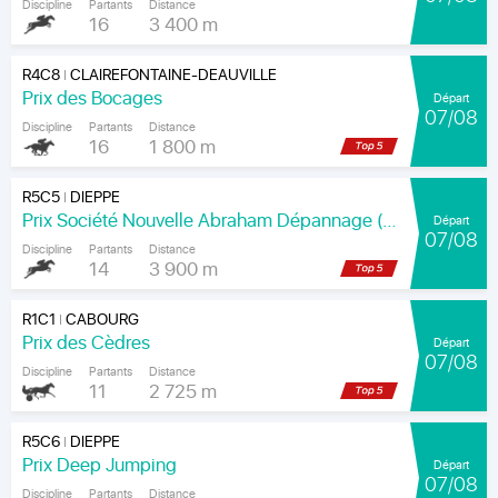
Discipline
Partants
Distance
16
3 400 m
R4C8
CLAIREFONTAINE-DEAUVILLE
|
Prix des Bocages
Départ
07/08
Discipline
Partants
Distance
16
1 800 m
R5C5
DIEPPE
|
Prix Société Nouvelle Abraham Dépannage (Prix Arenice)
Départ
07/08
Discipline
Partants
Distance
14
3 900 m
R1C1
CABOURG
|
Prix des Cèdres
Départ
07/08
Discipline
Partants
Distance
11
2 725 m
R5C6
DIEPPE
|
Prix Deep Jumping
Départ
07/08
Discipline
Partants
Distance