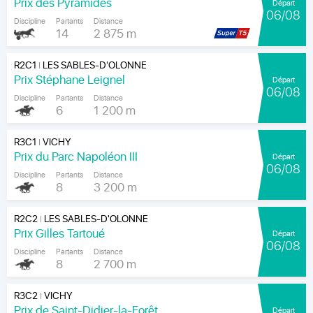
Prix des Pyramides
Départ
06/08
Discipline
Partants
Distance
14
2 875 m
R2C1
LES SABLES-D'OLONNE
|
Prix Stéphane Leignel
Départ
06/08
Discipline
Partants
Distance
6
1 200 m
R3C1
VICHY
|
Prix du Parc Napoléon III
Départ
06/08
Discipline
Partants
Distance
8
3 200 m
R2C2
LES SABLES-D'OLONNE
|
Prix Gilles Tartoué
Départ
06/08
Discipline
Partants
Distance
8
2 700 m
R3C2
VICHY
|
Prix de Saint-Didier-la-Forêt
Départ