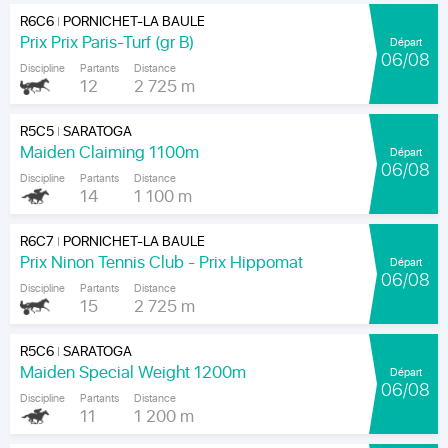
R6C6
PORNICHET-LA BAULE
|
Prix Prix Paris-Turf (gr B)
Départ
06/08
Discipline
Partants
Distance
12
2 725 m
R5C5
SARATOGA
|
Maiden Claiming 1100m
Départ
06/08
Discipline
Partants
Distance
14
1 100 m
R6C7
PORNICHET-LA BAULE
|
Prix Ninon Tennis Club - Prix Hippomat
Départ
06/08
Discipline
Partants
Distance
15
2 725 m
R5C6
SARATOGA
|
Maiden Special Weight 1200m
Départ
06/08
Discipline
Partants
Distance
11
1 200 m