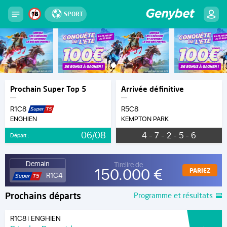
SPORT
Prochain Super Top 5
Arrivée définitive
R1C8
R5C8
ENGHIEN
KEMPTON PARK
06/08
4 - 7 - 2 - 5 - 6
Départ :
Demain
Tirelire de
150.000 €
PARIEZ
R1C4
Prochains départs
Programme et résultats
R1C8
ENGHIEN
|