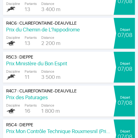
07/08
Discipline
Partants
Distance
13
3 400 m
R4C6
CLAIREFONTAINE-DEAUVILLE
|
Prix du Chemin de L'hippodrome
Départ
07/08
Discipline
Partants
Distance
13
2 200 m
R5C3
DIEPPE
|
Prix Ministère du Bon Esprit
Départ
07/08
Discipline
Partants
Distance
11
3 500 m
R4C7
CLAIREFONTAINE-DEAUVILLE
|
Prix des Paturages
Départ
07/08
Discipline
Partants
Distance
16
1 800 m
R5C4
DIEPPE
|
Prix Mon Contrôle Technique Rouxmesnil (Prix Jean de la Rochefoucauld)
Départ
07/08