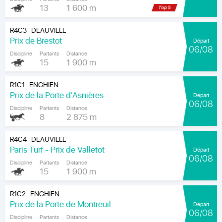
13
1 600 m
R4C3
DEAUVILLE
|
Prix de Brestot
Départ
06/08
Discipline
Partants
Distance
15
1 900 m
R1C1
ENGHIEN
|
Prix de la Porte d'Asnières
Départ
06/08
Discipline
Partants
Distance
8
2 875 m
R4C4
DEAUVILLE
|
Paris Turf - Prix de Valletot
Départ
06/08
Discipline
Partants
Distance
15
1 900 m
R1C2
ENGHIEN
|
Prix de la Porte de Montreuil
Départ
06/08
Discipline
Partants
Distance