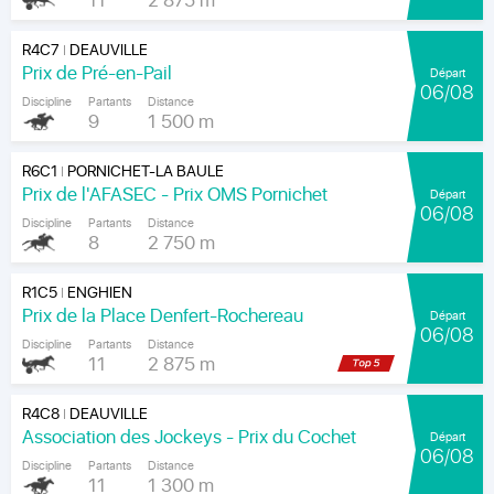
11
2 875 m
R4C7
DEAUVILLE
|
Prix de Pré-en-Pail
Départ
06/08
Discipline
Partants
Distance
9
1 500 m
R6C1
PORNICHET-LA BAULE
|
Prix de l'AFASEC - Prix OMS Pornichet
Départ
06/08
Discipline
Partants
Distance
8
2 750 m
R1C5
ENGHIEN
|
Prix de la Place Denfert-Rochereau
Départ
06/08
Discipline
Partants
Distance
11
2 875 m
R4C8
DEAUVILLE
|
Association des Jockeys - Prix du Cochet
Départ
06/08
Discipline
Partants
Distance
11
1 300 m