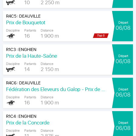
10
2 250 m
R4C5
DEAUVILLE
|
Prix de Bouquetot
Départ
06/08
Discipline
Partants
Distance
16
1 900 m
R1C3
ENGHIEN
|
Prix de la Haute-Saône
Départ
06/08
Discipline
Partants
Distance
14
2 150 m
R4C6
DEAUVILLE
|
Fédération des Eleveurs du Galop - Prix de Colletot
Départ
06/08
Discipline
Partants
Distance
16
1 900 m
R1C4
ENGHIEN
|
Prix de la Concorde
Départ
06/08
Discipline
Partants
Distance