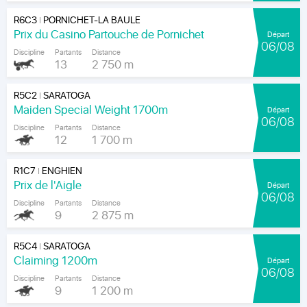
R6C3
PORNICHET-LA BAULE
|
Prix du Casino Partouche de Pornichet
Départ
06/08
Discipline
Partants
Distance
13
2 750 m
R5C2
SARATOGA
|
Maiden Special Weight 1700m
Départ
06/08
Discipline
Partants
Distance
12
1 700 m
R1C7
ENGHIEN
|
Prix de l'Aigle
Départ
06/08
Discipline
Partants
Distance
9
2 875 m
R5C4
SARATOGA
|
Claiming 1200m
Départ
06/08
Discipline
Partants
Distance
9
1 200 m