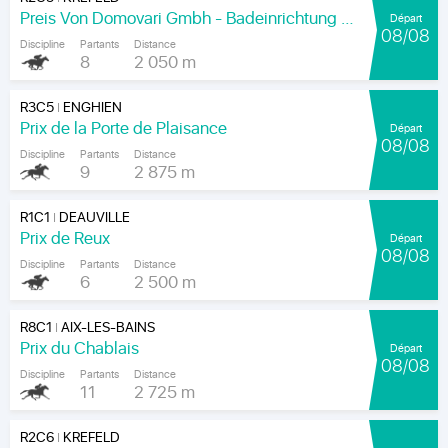
Preis Von Domovari Gmbh - Badeinrichtung Auf Mass
Départ
08/08
Discipline
Partants
Distance
8
2 050 m
R3C5
ENGHIEN
|
Prix de la Porte de Plaisance
Départ
08/08
Discipline
Partants
Distance
9
2 875 m
R1C1
DEAUVILLE
|
Prix de Reux
Départ
08/08
Discipline
Partants
Distance
6
2 500 m
R8C1
AIX-LES-BAINS
|
Prix du Chablais
Départ
08/08
Discipline
Partants
Distance
11
2 725 m
R2C6
KREFELD
|