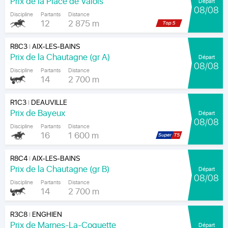
Prix de la Place de Valois
Départ
08/08
Discipline
Partants
Distance
12
2 875 m
R8C3
AIX-LES-BAINS
|
Prix de la Chautagne (gr A)
Départ
08/08
Discipline
Partants
Distance
14
2 700 m
R1C3
DEAUVILLE
|
Prix de Bayeux
Départ
08/08
Discipline
Partants
Distance
16
1 600 m
R8C4
AIX-LES-BAINS
|
Prix de la Chautagne (gr B)
Départ
08/08
Discipline
Partants
Distance
14
2 700 m
R3C8
ENGHIEN
|
Prix de Marnes-La-Coquette
Départ