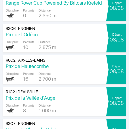
Range Rover Cup Powered By Britcars Krefeld
Départ
08/08
Discipline
Partants
Distance
6
2 350 m
R3C6
ENGHIEN
|
Prix de l'Odéon
Départ
08/08
Discipline
Partants
Distance
10
2 875 m
R8C2
AIX-LES-BAINS
|
Prix de Hautecombe
Départ
08/08
Discipline
Partants
Distance
16
2 700 m
R1C2
DEAUVILLE
|
Prix de la Vallée d'Auge
Départ
08/08
Discipline
Partants
Distance
8
1 000 m
R3C7
ENGHIEN
|