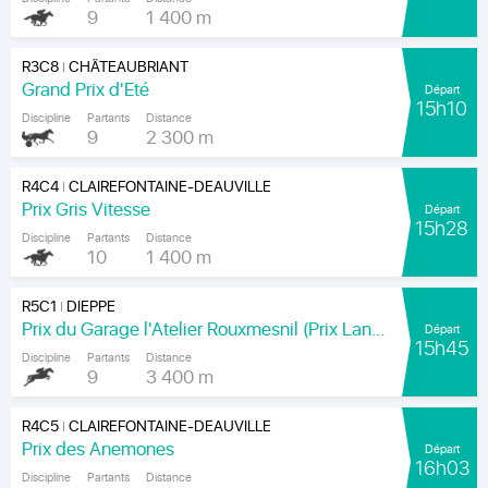
9
1 400 m
R3C8
CHÂTEAUBRIANT
|
Grand Prix d'Eté
Départ
15h10
Discipline
Partants
Distance
9
2 300 m
R4C4
CLAIREFONTAINE-DEAUVILLE
|
Prix Gris Vitesse
Départ
15h28
Discipline
Partants
Distance
10
1 400 m
R5C1
DIEPPE
|
Prix du Garage l'Atelier Rouxmesnil (Prix Lands End)
Départ
15h45
Discipline
Partants
Distance
9
3 400 m
R4C5
CLAIREFONTAINE-DEAUVILLE
|
Prix des Anemones
Départ
16h03
Discipline
Partants
Distance