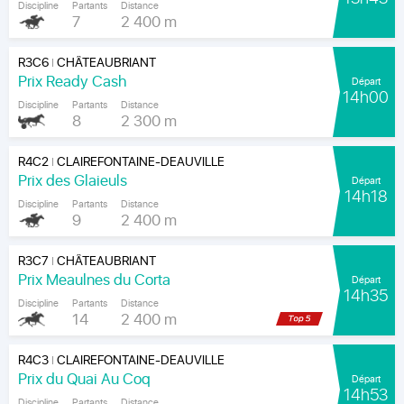
Discipline
Partants
Distance
7
2 400 m
R3C6
CHÂTEAUBRIANT
|
Prix Ready Cash
Départ
14h00
Discipline
Partants
Distance
8
2 300 m
R4C2
CLAIREFONTAINE-DEAUVILLE
|
Prix des Glaieuls
Départ
14h18
Discipline
Partants
Distance
9
2 400 m
R3C7
CHÂTEAUBRIANT
|
Prix Meaulnes du Corta
Départ
14h35
Discipline
Partants
Distance
14
2 400 m
R4C3
CLAIREFONTAINE-DEAUVILLE
|
Prix du Quai Au Coq
Départ
14h53
Discipline
Partants
Distance