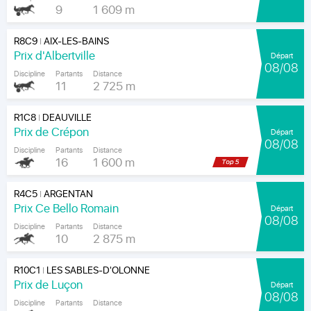
9
1 609 m
R8C9
AIX-LES-BAINS
|
Prix d'Albertville
Départ
08/08
Discipline
Partants
Distance
11
2 725 m
R1C8
DEAUVILLE
|
Prix de Crépon
Départ
08/08
Discipline
Partants
Distance
16
1 600 m
R4C5
ARGENTAN
|
Prix Ce Bello Romain
Départ
08/08
Discipline
Partants
Distance
10
2 875 m
R10C1
LES SABLES-D'OLONNE
|
Prix de Luçon
Départ
08/08
Discipline
Partants
Distance