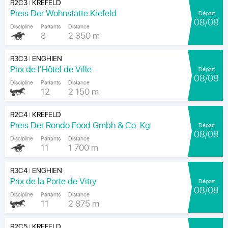
R2C3
KREFELD
|
Preis Der Wohnstätte Krefeld
Départ
08/08
Discipline
Partants
Distance
8
2 350 m
R3C3
ENGHIEN
|
Prix de l'Hôtel de Ville
Départ
08/08
Discipline
Partants
Distance
12
2 150 m
R2C4
KREFELD
|
Preis Der Rondo Food Gmbh & Co. Kg
Départ
08/08
Discipline
Partants
Distance
11
1 700 m
R3C4
ENGHIEN
|
Prix de la Porte de Vitry
Départ
08/08
Discipline
Partants
Distance
11
2 875 m
R2C5
KREFELD
|