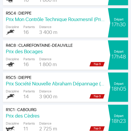
16
1 800 m
R5C4
DIEPPE
|
Prix Mon Contrôle Technique Rouxmesnil (Prix Jean de la Rochefoucauld)
Départ
17h30
Discipline
Partants
Distance
16
3 400 m
R4C8
CLAIREFONTAINE-DEAUVILLE
|
Prix des Bocages
Départ
17h48
Discipline
Partants
Distance
16
1 800 m
R5C5
DIEPPE
|
Prix Société Nouvelle Abraham Dépannage (Prix Arenice)
Départ
18h05
Discipline
Partants
Distance
14
3 900 m
R1C1
CABOURG
|
Prix des Cèdres
Départ
18h23
Discipline
Partants
Distance
11
2 725 m