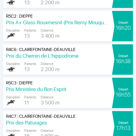
13
2 200 m
R5C2
DIEPPE
|
Prix A+ Glass Rouxmesnil (Prix Remy Mouquet)
Départ
16h20
Discipline
Partants
Distance
13
3 400 m
R4C6
CLAIREFONTAINE-DEAUVILLE
|
Prix du Chemin de L'hippodrome
Départ
16h38
Discipline
Partants
Distance
13
2 200 m
R5C3
DIEPPE
|
Prix Ministère du Bon Esprit
Départ
16h55
Discipline
Partants
Distance
11
3 500 m
R4C7
CLAIREFONTAINE-DEAUVILLE
|
Prix des Paturages
Départ
17h13
Discipline
Partants
Distance