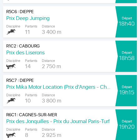
R5C6
DIEPPE
|
Prix Deep Jumping
Départ
18h40
Discipline
Partants
Distance
11
3 400 m
R1C2
CABOURG
|
Prix des Liserons
Départ
18h58
Discipline
Partants
Distance
14
2 750 m
R5C7
DIEPPE
|
Prix Mika Motor Location (Prix d'Angers - Chamionnat Paris-Turf des Apprentis-Jeunes-Jockeys)
Départ
19h15
Discipline
Partants
Distance
10
3 800 m
R6C1
CAGNES-SUR-MER
|
Prix des Jonquilles - Prix du Journal Paris-Turf
Départ
19h20
Discipline
Partants
Distance
8
2 925 m