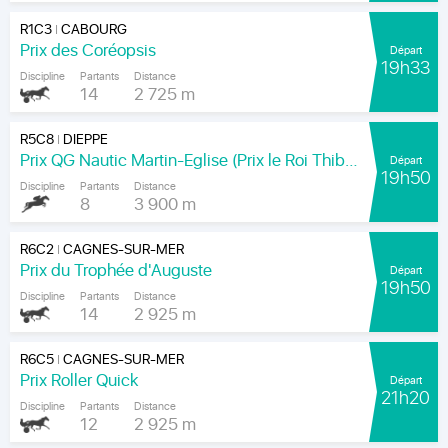
R1C3
CABOURG
|
Prix des Coréopsis
Départ
19h33
Discipline
Partants
Distance
14
2 725 m
R5C8
DIEPPE
|
Prix QG Nautic Martin-Eglise (Prix le Roi Thibault)
Départ
19h50
Discipline
Partants
Distance
8
3 900 m
R6C2
CAGNES-SUR-MER
|
Prix du Trophée d'Auguste
Départ
19h50
Discipline
Partants
Distance
14
2 925 m
R6C5
CAGNES-SUR-MER
|
Prix Roller Quick
Départ
21h20
Discipline
Partants
Distance
12
2 925 m