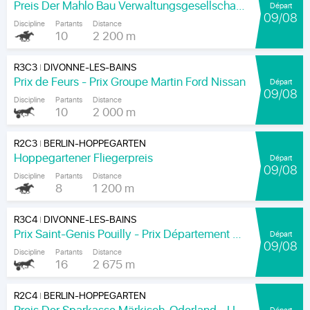
Preis Der Mahlo Bau Verwaltungsgesellschaft Mbh
Départ
09/08
Discipline
Partants
Distance
10
2 200 m
R3C3
DIVONNE-LES-BAINS
|
Prix de Feurs - Prix Groupe Martin Ford Nissan
Départ
09/08
Discipline
Partants
Distance
10
2 000 m
R2C3
BERLIN-HOPPEGARTEN
|
Hoppegartener Fliegerpreis
Départ
09/08
Discipline
Partants
Distance
8
1 200 m
R3C4
DIVONNE-LES-BAINS
|
Prix Saint-Genis Pouilly - Prix Département Ain
Départ
09/08
Discipline
Partants
Distance
16
2 675 m
R2C4
BERLIN-HOPPEGARTEN
|