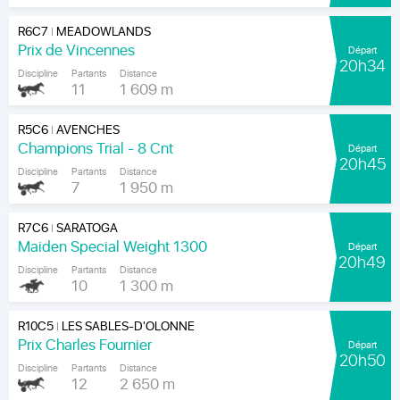
R6C7
MEADOWLANDS
|
Prix de Vincennes
Départ
20h34
Discipline
Partants
Distance
11
1 609 m
R5C6
AVENCHES
|
Champions Trial - 8 Cnt
Départ
20h45
Discipline
Partants
Distance
7
1 950 m
R7C6
SARATOGA
|
Maiden Special Weight 1300
Départ
20h49
Discipline
Partants
Distance
10
1 300 m
R10C5
LES SABLES-D'OLONNE
|
Prix Charles Fournier
Départ
20h50
Discipline
Partants
Distance
12
2 650 m