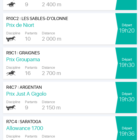
9
2 400 m
R10C2
LES SABLES-D'OLONNE
|
Prix de Niort
Départ
19h20
Discipline
Partants
Distance
10
2 000 m
R9C1
GRAIGNES
|
Prix Groupama
Départ
19h30
Discipline
Partants
Distance
16
2 700 m
R4C7
ARGENTAN
|
Prix Just A Gigolo
Départ
19h30
Discipline
Partants
Distance
9
2 150 m
R7C4
SARATOGA
|
Allowance 1700
Départ
19h36
Discipline
Partants
Distance