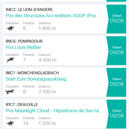
R4C2
LE LION-D'ANGERS
|
Prix des Structures Accreditées ADDP (Prix Léon Carabin)
Départ
09/08
Discipline
Partants
Distance
6
1 400 m
R9C6
POMPADOUR
|
Prix Louis Reillier
Départ
09/08
Discipline
Partants
Distance
7
4 500 m
R6C1
MÖNCHENGLADBACH
|
Start Zum Sonntagsausklang
Départ
09/08
Discipline
Partants
Distance
6
2 100 m
R1C7
DEAUVILLE
|
Prix Moonlight Cloud - Hipodromo de San Isidro
Départ
09/08
Discipline
Partants
Distance
14
1 200 m