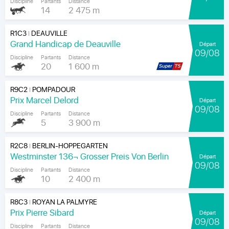
Discipline
Partants
Distance
14
2 475 m
R1C3
DEAUVILLE
|
Grand Handicap de Deauville
Départ
09/08
Discipline
Partants
Distance
20
1 600 m
R9C2
POMPADOUR
|
Prix Marcel Delord
Départ
09/08
Discipline
Partants
Distance
5
3 900 m
R2C8
BERLIN-HOPPEGARTEN
|
Westminster 136¬ Grosser Preis Von Berlin
Départ
09/08
Discipline
Partants
Distance
10
2 400 m
R8C3
ROYAN LA PALMYRE
|
Prix Pierre Sibard
Départ
09/08
Discipline
Partants
Distance