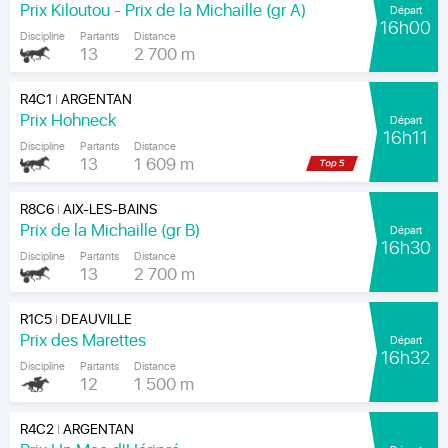
Prix Kiloutou - Prix de la Michaille (gr A)
Départ
16h00
Discipline
Partants
Distance
13
2 700 m
R4C1
ARGENTAN
|
Prix Hohneck
Départ
16h11
Discipline
Partants
Distance
13
1 609 m
R8C6
AIX-LES-BAINS
|
Prix de la Michaille (gr B)
Départ
16h30
Discipline
Partants
Distance
13
2 700 m
R1C5
DEAUVILLE
|
Prix des Marettes
Départ
16h32
Discipline
Partants
Distance
12
1 500 m
R4C2
ARGENTAN
|