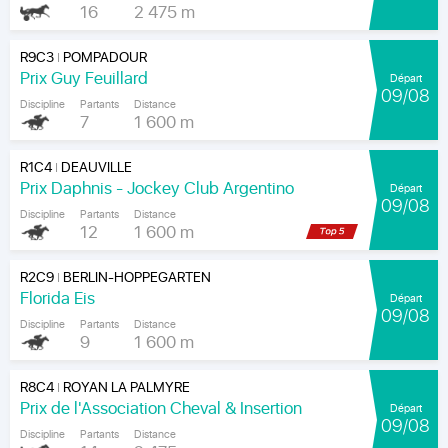
16
2 475 m
R9C3
POMPADOUR
|
Prix Guy Feuillard
Départ
09/08
Discipline
Partants
Distance
7
1 600 m
R1C4
DEAUVILLE
|
Prix Daphnis - Jockey Club Argentino
Départ
09/08
Discipline
Partants
Distance
12
1 600 m
R2C9
BERLIN-HOPPEGARTEN
|
Florida Eis
Départ
09/08
Discipline
Partants
Distance
9
1 600 m
R8C4
ROYAN LA PALMYRE
|
Prix de l'Association Cheval & Insertion
Départ
09/08
Discipline
Partants
Distance