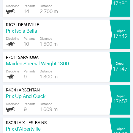
17h30
Discipline
Partants
Distance
14
2 700 m
R1C7
DEAUVILLE
|
Prix Isola Bella
Départ
17h42
Discipline
Partants
Distance
10
1 500 m
R7C1
SARATOGA
|
Maiden Special Weight 1300
Départ
17h47
Discipline
Partants
Distance
9
1 300 m
R4C4
ARGENTAN
|
Prix Up And Quick
Départ
17h57
Discipline
Partants
Distance
9
1 609 m
R8C9
AIX-LES-BAINS
|
Prix d'Albertville
Départ