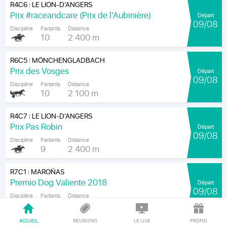
R4C6
LE LION-D'ANGERS
|
Prix #raceandcare (Prix de l'Aubinière)
Départ
09/08
Discipline
Partants
Distance
10
2 400 m
R6C5
MÖNCHENGLADBACH
|
Prix des Vosges
Départ
09/08
Discipline
Partants
Distance
10
2 100 m
R4C7
LE LION-D'ANGERS
|
Prix Pas Robin
Départ
09/08
Discipline
Partants
Distance
9
2 400 m
R7C1
MAROÑAS
|
Premio Dog Valiente 2018
Départ
09/08
Discipline
Partants
Distance
10
2 000 m
ACCUEIL
RÉUNIONS
LE LIVE
PROMO