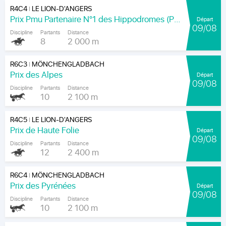
R4C4
LE LION-D'ANGERS
|
Prix Pmu Partenaire N°1 des Hippodromes (Prix du Moulin de Varennes)
Départ
09/08
Discipline
Partants
Distance
8
2 000 m
R6C3
MÖNCHENGLADBACH
|
Prix des Alpes
Départ
09/08
Discipline
Partants
Distance
10
2 100 m
R4C5
LE LION-D'ANGERS
|
Prix de Haute Folie
Départ
09/08
Discipline
Partants
Distance
12
2 400 m
R6C4
MÖNCHENGLADBACH
|
Prix des Pyrénées
Départ
09/08
Discipline
Partants
Distance
10
2 100 m