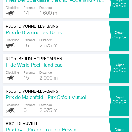
Preis Der Sparkasse Märkisch-Oderland - Hkjc World Pool Trophy
Départ
09/08
Discipline
Partants
Distance
14
1 600 m
R3C5
DIVONNE-LES-BAINS
|
Prix de Divonne-les-Bains
Départ
09/08
Discipline
Partants
Distance
16
2 675 m
R2C5
BERLIN-HOPPEGARTEN
|
Hkjc World Pool Handicap
Départ
09/08
Discipline
Partants
Distance
15
2 000 m
R3C6
DIVONNE-LES-BAINS
|
Prix de Maienfeld - Prix Crédit Mutuel
Départ
09/08
Discipline
Partants
Distance
8
2 675 m
R1C1
DEAUVILLE
|
Prix Osaf (Prix de Tour-en-Bessin)
Départ