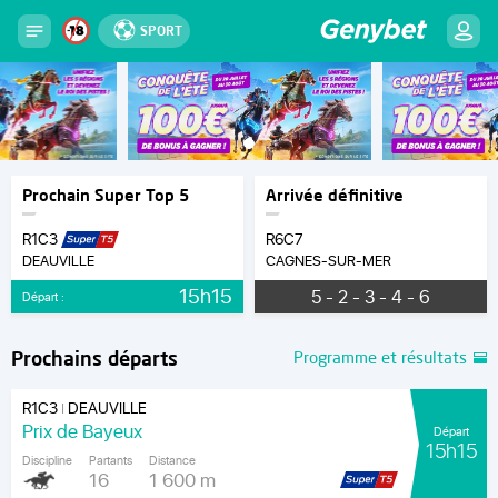
SPORT
Prochain Super Top 5
Arrivée définitive
R1C3
R6C7
DEAUVILLE
CAGNES-SUR-MER
15h15
5 - 2 - 3 - 4 - 6
Départ :
Prochains départs
Programme et résultats
R1C3
DEAUVILLE
|
Prix de Bayeux
Départ
15h15
Discipline
Partants
Distance
16
1 600 m