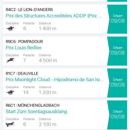
R4C2
LE LION-D'ANGERS
|
Prix des Structures Accreditées ADDP (Prix Léon Carabin)
Départ
09/08
Discipline
Partants
Distance
6
1 400 m
R9C6
POMPADOUR
|
Prix Louis Reillier
Départ
09/08
Discipline
Partants
Distance
7
4 500 m
R1C7
DEAUVILLE
|
Prix Moonlight Cloud - Hipodromo de San Isidro
Départ
09/08
Discipline
Partants
Distance
14
1 200 m
R6C1
MÖNCHENGLADBACH
|
Start Zum Sonntagsausklang
Départ
09/08
Discipline
Partants
Distance
6
2 100 m