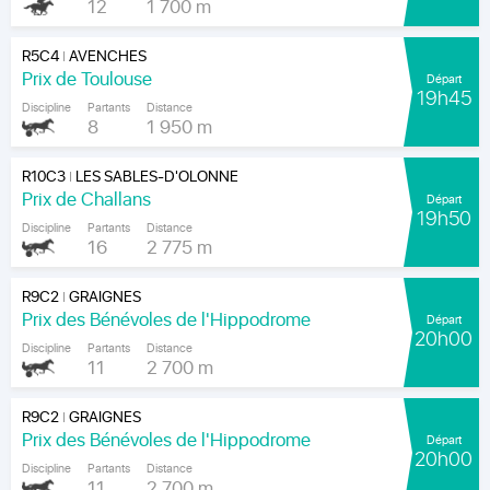
12
1 700 m
R5C4
AVENCHES
|
Prix de Toulouse
Départ
19h45
Discipline
Partants
Distance
8
1 950 m
R10C3
LES SABLES-D'OLONNE
|
Prix de Challans
Départ
19h50
Discipline
Partants
Distance
16
2 775 m
R9C2
GRAIGNES
|
Prix des Bénévoles de l'Hippodrome
Départ
20h00
Discipline
Partants
Distance
11
2 700 m
R9C2
GRAIGNES
|
Prix des Bénévoles de l'Hippodrome
Départ
20h00
Discipline
Partants
Distance
11
2 700 m