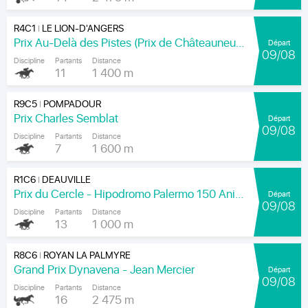
R4C1
LE LION-D'ANGERS
|
Prix Au-Delà des Pistes (Prix de Châteauneuf-sur-Sarthe)
Départ
09/08
Discipline
Partants
Distance
11
1 400 m
R9C5
POMPADOUR
|
Prix Charles Semblat
Départ
09/08
Discipline
Partants
Distance
7
1 600 m
R1C6
DEAUVILLE
|
Prix du Cercle - Hipodromo Palermo 150 Aniversario
Départ
09/08
Discipline
Partants
Distance
13
1 000 m
R8C6
ROYAN LA PALMYRE
|
Grand Prix Dynavena - Jean Mercier
Départ
09/08
Discipline
Partants
Distance
16
2 475 m