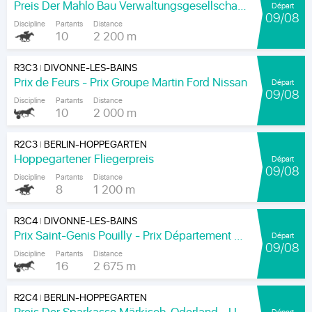
Preis Der Mahlo Bau Verwaltungsgesellschaft Mbh
Départ
09/08
Discipline
Partants
Distance
10
2 200 m
R3C3
DIVONNE-LES-BAINS
|
Prix de Feurs - Prix Groupe Martin Ford Nissan
Départ
09/08
Discipline
Partants
Distance
10
2 000 m
R2C3
BERLIN-HOPPEGARTEN
|
Hoppegartener Fliegerpreis
Départ
09/08
Discipline
Partants
Distance
8
1 200 m
R3C4
DIVONNE-LES-BAINS
|
Prix Saint-Genis Pouilly - Prix Département Ain
Départ
09/08
Discipline
Partants
Distance
16
2 675 m
R2C4
BERLIN-HOPPEGARTEN
|