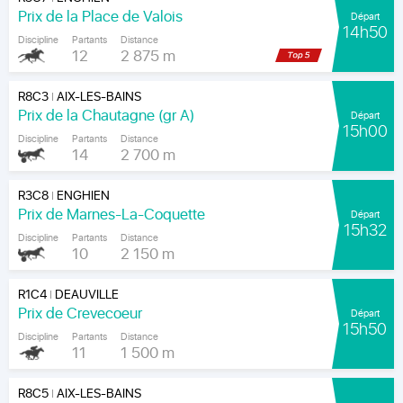
Prix de la Place de Valois
Départ
14h50
Discipline
Partants
Distance
12
2 875 m
R8C3
AIX-LES-BAINS
|
Prix de la Chautagne (gr A)
Départ
15h00
Discipline
Partants
Distance
14
2 700 m
R3C8
ENGHIEN
|
Prix de Marnes-La-Coquette
Départ
15h32
Discipline
Partants
Distance
10
2 150 m
R1C4
DEAUVILLE
|
Prix de Crevecoeur
Départ
15h50
Discipline
Partants
Distance
11
1 500 m
R8C5
AIX-LES-BAINS
|