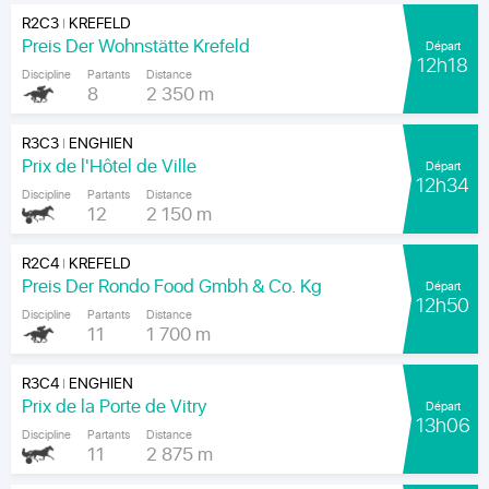
R2C3
KREFELD
|
Preis Der Wohnstätte Krefeld
Départ
12h18
Discipline
Partants
Distance
8
2 350 m
R3C3
ENGHIEN
|
Prix de l'Hôtel de Ville
Départ
12h34
Discipline
Partants
Distance
12
2 150 m
R2C4
KREFELD
|
Preis Der Rondo Food Gmbh & Co. Kg
Départ
12h50
Discipline
Partants
Distance
11
1 700 m
R3C4
ENGHIEN
|
Prix de la Porte de Vitry
Départ
13h06
Discipline
Partants
Distance
11
2 875 m