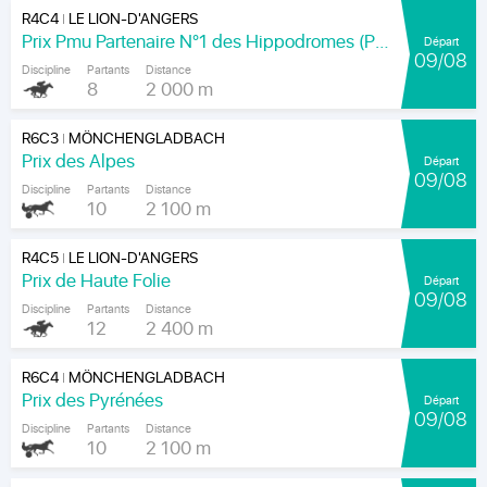
R4C4
LE LION-D'ANGERS
|
Prix Pmu Partenaire N°1 des Hippodromes (Prix du Moulin de Varennes)
Départ
09/08
Discipline
Partants
Distance
8
2 000 m
R6C3
MÖNCHENGLADBACH
|
Prix des Alpes
Départ
09/08
Discipline
Partants
Distance
10
2 100 m
R4C5
LE LION-D'ANGERS
|
Prix de Haute Folie
Départ
09/08
Discipline
Partants
Distance
12
2 400 m
R6C4
MÖNCHENGLADBACH
|
Prix des Pyrénées
Départ
09/08
Discipline
Partants
Distance
10
2 100 m