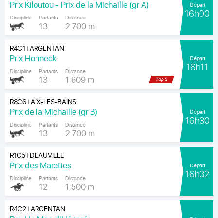
Prix Kiloutou - Prix de la Michaille (gr A)
Départ
16h00
Discipline
Partants
Distance
13
2 700 m
R4C1
ARGENTAN
|
Prix Hohneck
Départ
16h11
Discipline
Partants
Distance
13
1 609 m
R8C6
AIX-LES-BAINS
|
Prix de la Michaille (gr B)
Départ
16h30
Discipline
Partants
Distance
13
2 700 m
R1C5
DEAUVILLE
|
Prix des Marettes
Départ
16h32
Discipline
Partants
Distance
12
1 500 m
R4C2
ARGENTAN
|