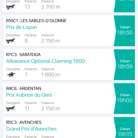
Discipline
Partants
Distance
13
2 700 m
R10C1
LES SABLES-D'OLONNE
|
Prix de Luçon
Départ
18h50
Discipline
Partants
Distance
8
2 150 m
R7C3
SARATOGA
|
Allowance Optional Claiming 1800
Départ
18h59
Discipline
Partants
Distance
7
1 800 m
R4C6
ARGENTAN
|
Prix Aubrion du Gers
Départ
19h00
Discipline
Partants
Distance
11
2 150 m
R5C3
AVENCHES
|
Grand Prix d'Avenches
Départ
19h15
Discipline
Partants
Distance