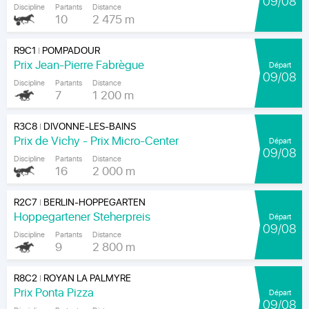
09/08
Discipline
Partants
Distance
10
2 475 m
R9C1
POMPADOUR
|
Prix Jean-Pierre Fabrègue
Départ
09/08
Discipline
Partants
Distance
7
1 200 m
R3C8
DIVONNE-LES-BAINS
|
Prix de Vichy - Prix Micro-Center
Départ
09/08
Discipline
Partants
Distance
16
2 000 m
R2C7
BERLIN-HOPPEGARTEN
|
Hoppegartener Steherpreis
Départ
09/08
Discipline
Partants
Distance
9
2 800 m
R8C2
ROYAN LA PALMYRE
|
Prix Ponta Pizza
Départ
09/08