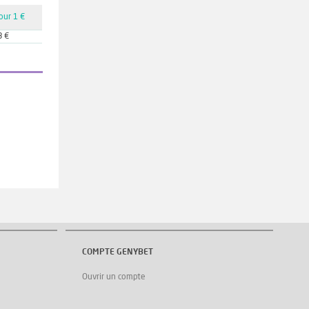
our 1 €
8 €
COMPTE GENYBET
Ouvrir un compte