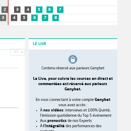
2
3
4
5
6
7
3
4
5
6
7
8
LE LIVE
R7
Contenu réservé aux parieurs Genybet
Le Live, pour suivre les courses en direct et
commentées est réservé aux parieurs
Genybet.
En vous connectant à votre compte
Genybet
vous avez accès :
À
nos vidéos
: interviews et 100% Quinté,
l'émission quotidienne du Top 5 évènement
Aux
pronostics
de nos Experts
À
l'intégralité
des performances des