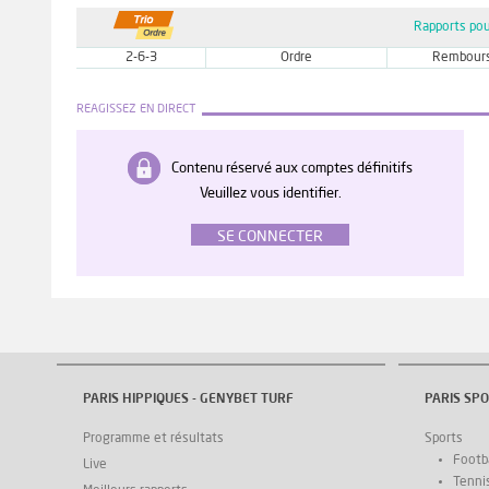
Rapports pou
2-6-3
Ordre
Rembour
REAGISSEZ EN DIRECT
Contenu réservé aux comptes définitifs
Veuillez vous identifier.
SE CONNECTER
PARIS HIPPIQUES - GENYBET TURF
PARIS SPO
Programme et résultats
Sports
Footba
Live
Tenni