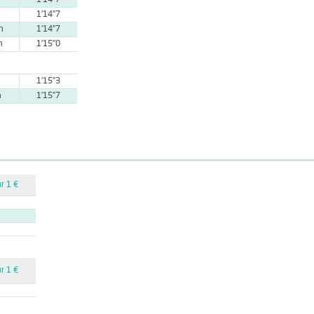
1'14''7
n
1'14''7
m
1'15''0
1'15''3
h
1'15''7
r 1 €
r 1 €