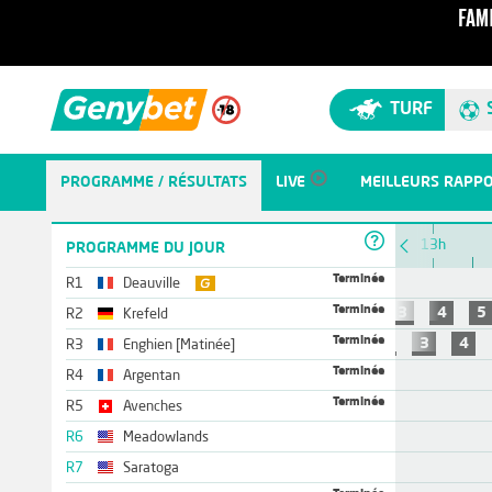
TURF
PROGRAMME / RÉSULTATS
LIVE
MEILLEURS RAPP
11h
12h
13h
PROGRAMME DU JOUR
Terminée
R1
Deauville
Terminée
1
2
3
4
5
R2
Krefeld
Terminée
1
2
3
4
R3
Enghien [Matinée]
Terminée
R4
Argentan
Terminée
R5
Avenches
R6
Meadowlands
R7
Saratoga