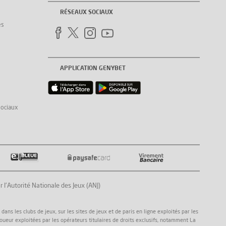
RÉSEAUX SOCIAUX
es
APPLICATION GENYBET
sociaux
Autorité Nationale des Jeux (ANJ)
ns les clubs de jeux, sur les sites de jeux et de paris en ligne exploités par les
joueur exploitées par les opérateurs titulaires de droits exclusifs, notamment La