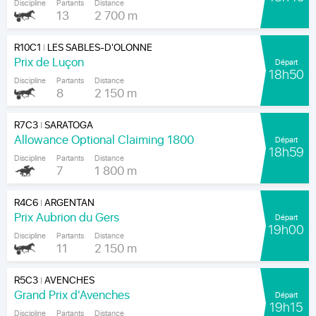
Discipline
Partants
Distance
13
2 700 m
R10C1
LES SABLES-D'OLONNE
|
Prix de Luçon
Départ
18h50
Discipline
Partants
Distance
8
2 150 m
R7C3
SARATOGA
|
Allowance Optional Claiming 1800
Départ
18h59
Discipline
Partants
Distance
7
1 800 m
R4C6
ARGENTAN
|
Prix Aubrion du Gers
Départ
19h00
Discipline
Partants
Distance
11
2 150 m
R5C3
AVENCHES
|
Grand Prix d'Avenches
Départ
19h15
Discipline
Partants
Distance