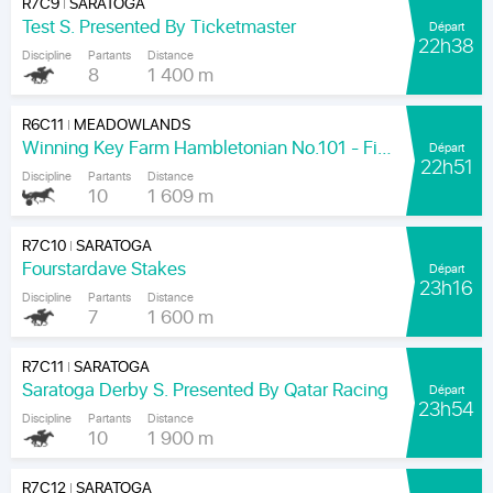
R7C9
SARATOGA
|
Test S. Presented By Ticketmaster
Départ
22h38
Discipline
Partants
Distance
8
1 400 m
R6C11
MEADOWLANDS
|
Winning Key Farm Hambletonian No.101 - Final
Départ
22h51
Discipline
Partants
Distance
10
1 609 m
R7C10
SARATOGA
|
Fourstardave Stakes
Départ
23h16
Discipline
Partants
Distance
7
1 600 m
R7C11
SARATOGA
|
Saratoga Derby S. Presented By Qatar Racing
Départ
23h54
Discipline
Partants
Distance
10
1 900 m
R7C12
SARATOGA
|