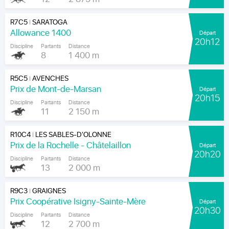
R7C5
SARATOGA
|
Allowance 1400
Départ
20h12
Discipline
Partants
Distance
8
1 400 m
R5C5
AVENCHES
|
Prix de Mont-de-Marsan
Départ
20h15
Discipline
Partants
Distance
11
2 150 m
R10C4
LES SABLES-D'OLONNE
|
Prix de la Rochelle - Châtelaillon
Départ
20h20
Discipline
Partants
Distance
13
2 000 m
R9C3
GRAIGNES
|
Prix Coopérative Isigny-Sainte-Mère
Départ
20h30
Discipline
Partants
Distance
12
2 700 m