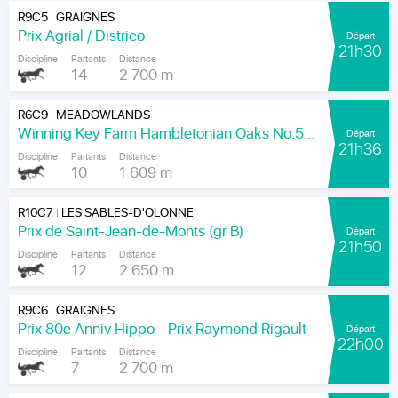
R9C5
GRAIGNES
|
Prix Agrial / Districo
Départ
21h30
Discipline
Partants
Distance
14
2 700 m
R6C9
MEADOWLANDS
|
Winning Key Farm Hambletonian Oaks No.56 - Final
Départ
21h36
Discipline
Partants
Distance
10
1 609 m
R10C7
LES SABLES-D'OLONNE
|
Prix de Saint-Jean-de-Monts (gr B)
Départ
21h50
Discipline
Partants
Distance
12
2 650 m
R9C6
GRAIGNES
|
Prix 80e Anniv Hippo - Prix Raymond Rigault
Départ
22h00
Discipline
Partants
Distance
7
2 700 m