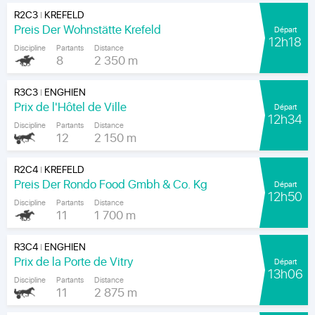
R2C3
KREFELD
|
Preis Der Wohnstätte Krefeld
Départ
12h18
Discipline
Partants
Distance
8
2 350 m
R3C3
ENGHIEN
|
Prix de l'Hôtel de Ville
Départ
12h34
Discipline
Partants
Distance
12
2 150 m
R2C4
KREFELD
|
Preis Der Rondo Food Gmbh & Co. Kg
Départ
12h50
Discipline
Partants
Distance
11
1 700 m
R3C4
ENGHIEN
|
Prix de la Porte de Vitry
Départ
13h06
Discipline
Partants
Distance
11
2 875 m