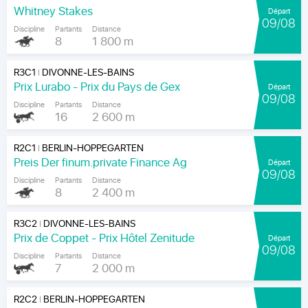
Whitney Stakes
Départ
09/08
Discipline
Partants
Distance
8
1 800 m
R3C1
DIVONNE-LES-BAINS
|
Prix Lurabo - Prix du Pays de Gex
Départ
09/08
Discipline
Partants
Distance
16
2 600 m
R2C1
BERLIN-HOPPEGARTEN
|
Preis Der finum.private Finance Ag
Départ
09/08
Discipline
Partants
Distance
8
2 400 m
R3C2
DIVONNE-LES-BAINS
|
Prix de Coppet - Prix Hôtel Zenitude
Départ
09/08
Discipline
Partants
Distance
7
2 000 m
R2C2
BERLIN-HOPPEGARTEN
|