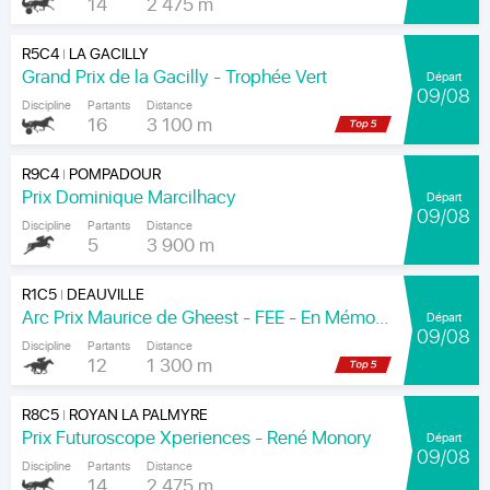
14
2 475 m
R5C4
LA GACILLY
|
Grand Prix de la Gacilly - Trophée Vert
Départ
09/08
Discipline
Partants
Distance
16
3 100 m
R9C4
POMPADOUR
|
Prix Dominique Marcilhacy
Départ
09/08
Discipline
Partants
Distance
5
3 900 m
R1C5
DEAUVILLE
|
Arc Prix Maurice de Gheest - FEE - En Mémoire de Louis Romanet
Départ
09/08
Discipline
Partants
Distance
12
1 300 m
R8C5
ROYAN LA PALMYRE
|
Prix Futuroscope Xperiences - René Monory
Départ
09/08
Discipline
Partants
Distance
14
2 475 m