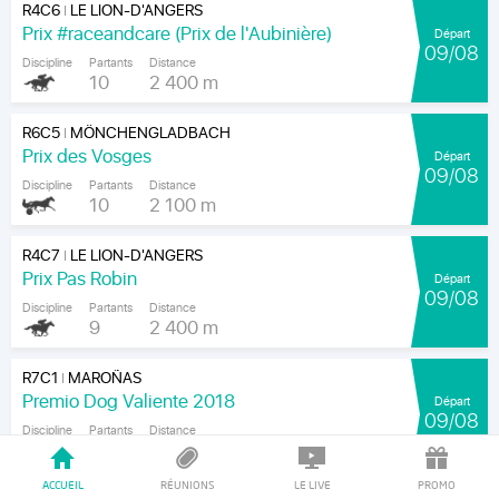
R4C6
LE LION-D'ANGERS
|
Prix #raceandcare (Prix de l'Aubinière)
Départ
09/08
Discipline
Partants
Distance
10
2 400 m
R6C5
MÖNCHENGLADBACH
|
Prix des Vosges
Départ
09/08
Discipline
Partants
Distance
10
2 100 m
R4C7
LE LION-D'ANGERS
|
Prix Pas Robin
Départ
09/08
Discipline
Partants
Distance
9
2 400 m
R7C1
MAROÑAS
|
Premio Dog Valiente 2018
Départ
09/08
Discipline
Partants
Distance
10
2 000 m
ACCUEIL
RÉUNIONS
LE LIVE
PROMO