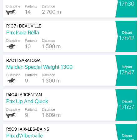
17h30
Discipline
Partants
Distance
14
2 700 m
R1C7
DEAUVILLE
|
Prix Isola Bella
Départ
17h42
Discipline
Partants
Distance
10
1 500 m
R7C1
SARATOGA
|
Maiden Special Weight 1300
Départ
17h47
Discipline
Partants
Distance
9
1 300 m
R4C4
ARGENTAN
|
Prix Up And Quick
Départ
17h57
Discipline
Partants
Distance
9
1 609 m
R8C9
AIX-LES-BAINS
|
Prix d'Albertville
Départ