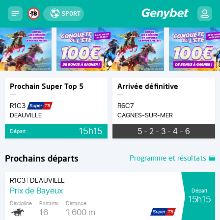
SPORT
Prochain Super Top 5
Arrivée définitive
R1C3
R6C7
DEAUVILLE
CAGNES-SUR-MER
15h15
5 - 2 - 3 - 4 - 6
Départ :
Prochains départs
Programme et résultats
R1C3
DEAUVILLE
|
Prix de Bayeux
Départ
15h15
Discipline
Partants
Distance
16
1 600 m