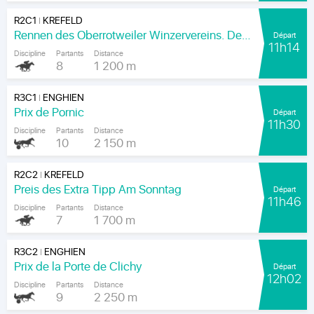
R2C1
KREFELD
|
Rennen des Oberrotweiler Winzervereins. Der Klassiker Am Kaiser.
Départ
11h14
Discipline
Partants
Distance
8
1 200 m
R3C1
ENGHIEN
|
Prix de Pornic
Départ
11h30
Discipline
Partants
Distance
10
2 150 m
R2C2
KREFELD
|
Preis des Extra Tipp Am Sonntag
Départ
11h46
Discipline
Partants
Distance
7
1 700 m
R3C2
ENGHIEN
|
Prix de la Porte de Clichy
Départ
12h02
Discipline
Partants
Distance
9
2 250 m