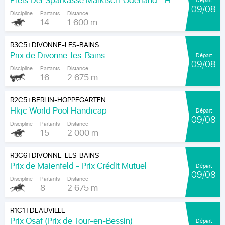
Preis Der Sparkasse Märkisch-Oderland - Hkjc World Pool Trophy
Départ
09/08
Discipline
Partants
Distance
14
1 600 m
R3C5
DIVONNE-LES-BAINS
|
Prix de Divonne-les-Bains
Départ
09/08
Discipline
Partants
Distance
16
2 675 m
R2C5
BERLIN-HOPPEGARTEN
|
Hkjc World Pool Handicap
Départ
09/08
Discipline
Partants
Distance
15
2 000 m
R3C6
DIVONNE-LES-BAINS
|
Prix de Maienfeld - Prix Crédit Mutuel
Départ
09/08
Discipline
Partants
Distance
8
2 675 m
R1C1
DEAUVILLE
|
Prix Osaf (Prix de Tour-en-Bessin)
Départ