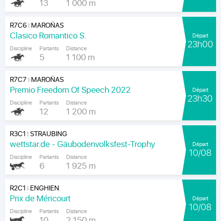
13
1 000 m
R7C6
MAROÑAS
|
Clasico Romantico S.
Départ
23h00
Discipline
Partants
Distance
5
1 100 m
R7C7
MAROÑAS
|
Premio Freedom Of Speech 2022
Départ
23h30
Discipline
Partants
Distance
12
1 200 m
R3C1
STRAUBING
|
wettstar.de - Gäubodenvolksfest-Trophy
Départ
10/08
Discipline
Partants
Distance
6
1 925 m
R2C1
ENGHIEN
|
Prix de Méricourt
Départ
10/08
Discipline
Partants
Distance
10
2 150 m