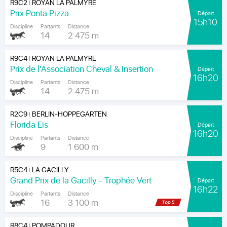
R9C2
ROYAN LA PALMYRE
|
Prix Ponta Pizza
Départ
15h10
Discipline
Partants
Distance
14
2 475 m
R9C4
ROYAN LA PALMYRE
|
Prix de l'Association Cheval & Insertion
Départ
16h20
Discipline
Partants
Distance
14
2 475 m
R2C9
BERLIN-HOPPEGARTEN
|
Florida Eis
Départ
16h20
Discipline
Partants
Distance
9
1 600 m
R5C4
LA GACILLY
|
Grand Prix de la Gacilly - Trophée Vert
Départ
16h22
Discipline
Partants
Distance
16
3 100 m
R8C4
POMPADOUR
|