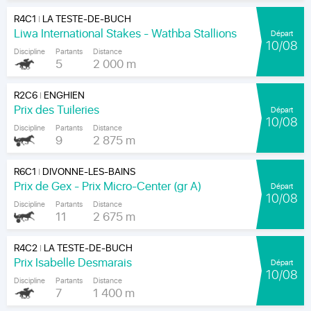
R4C1
LA TESTE-DE-BUCH
|
Liwa International Stakes - Wathba Stallions
Départ
10/08
Discipline
Partants
Distance
5
2 000 m
R2C6
ENGHIEN
|
Prix des Tuileries
Départ
10/08
Discipline
Partants
Distance
9
2 875 m
R6C1
DIVONNE-LES-BAINS
|
Prix de Gex - Prix Micro-Center (gr A)
Départ
10/08
Discipline
Partants
Distance
11
2 675 m
R4C2
LA TESTE-DE-BUCH
|
Prix Isabelle Desmarais
Départ
10/08
Discipline
Partants
Distance
7
1 400 m