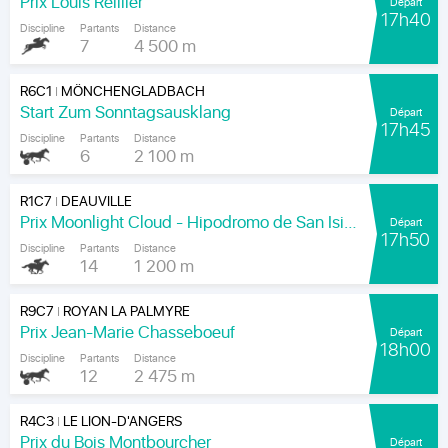
Prix Louis Reillier
Départ
17h40
Discipline
Partants
Distance
7
4 500 m
R6C1
MÖNCHENGLADBACH
|
Start Zum Sonntagsausklang
Départ
17h45
Discipline
Partants
Distance
6
2 100 m
R1C7
DEAUVILLE
|
Prix Moonlight Cloud - Hipodromo de San Isidro
Départ
17h50
Discipline
Partants
Distance
14
1 200 m
R9C7
ROYAN LA PALMYRE
|
Prix Jean-Marie Chasseboeuf
Départ
18h00
Discipline
Partants
Distance
12
2 475 m
R4C3
LE LION-D'ANGERS
|
Prix du Bois Montbourcher
Départ