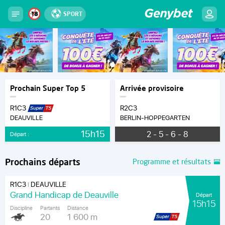
SPORT
Prochain Super Top 5
Arrivée provisoire
R1C3
R2C3
DEAUVILLE
BERLIN-HOPPEGARTEN
15h15
2 - 5 - 6 - 8
Départ :
Prochains départs
Programme et résultats
R1C3
DEAUVILLE
|
Grand Handicap de Deauville
Départ
15h15
Discipline
Partants
Distance
20
1 600 m