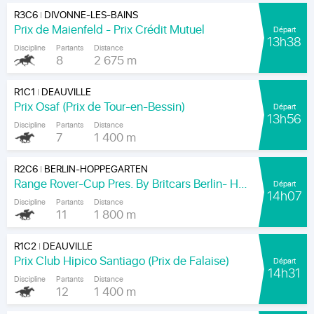
R3C6
DIVONNE-LES-BAINS
|
Prix de Maienfeld - Prix Crédit Mutuel
Départ
13h38
Discipline
Partants
Distance
8
2 675 m
R1C1
DEAUVILLE
|
Prix Osaf (Prix de Tour-en-Bessin)
Départ
13h56
Discipline
Partants
Distance
7
1 400 m
R2C6
BERLIN-HOPPEGARTEN
|
Range Rover-Cup Pres. By Britcars Berlin- Hoppegartener Stutenp.
Départ
14h07
Discipline
Partants
Distance
11
1 800 m
R1C2
DEAUVILLE
|
Prix Club Hipico Santiago (Prix de Falaise)
Départ
14h31
Discipline
Partants
Distance
12
1 400 m