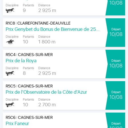
10/08
Discipline
Partants
Distance
9
2 925 m
R1C8
CLAIREFONTAINE-DEAUVILLE
|
Prix Genybet du Bonus de Bienvenue de 250 Euros (Prix Ramsin)
Départ
10/08
Discipline
Partants
Distance
10
1 800 m
R5C4
CAGNES-SUR-MER
|
Prix de la Roya
Départ
10/08
Discipline
Partants
Distance
8
2 925 m
R5C5
CAGNES-SUR-MER
|
Prix de l'Observatoire de la Côte d'Azur
Départ
10/08
Discipline
Partants
Distance
10
2 700 m
R5C6
CAGNES-SUR-MER
|
Prix Faneur
Départ