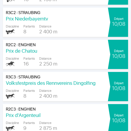
R3C2
STRAUBING
|
Prix Niederbayerntv
Départ
10/08
Discipline
Partants
Distance
8
2 400 m
R2C2
ENGHIEN
|
Prix de Chatou
Départ
10/08
Discipline
Partants
Distance
16
2 250 m
R3C3
STRAUBING
|
Volksfestpreis des Rennvereins Dingolfing
Départ
10/08
Discipline
Partants
Distance
8
2 400 m
R2C3
ENGHIEN
|
Prix d'Argenteuil
Départ
10/08
Discipline
Partants
Distance
9
2 875 m