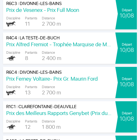
R6C3
DIVONNE-LES-BAINS
|
Prix de Vesenex - Prix Full Moon
Départ
10/08
Discipline
Partants
Distance
11
2 700 m
R4C4
LA TESTE-DE-BUCH
|
Prix Alfred Fremiot - Trophée Marquise de Moratalla
Départ
10/08
Discipline
Partants
Distance
8
2 400 m
R6C4
DIVONNE-LES-BAINS
|
Prix Ferney Voltaire- Prix Gr. Maurin Ford
Départ
10/08
Discipline
Partants
Distance
13
2 700 m
R1C1
CLAIREFONTAINE-DEAUVILLE
|
Prix des Meilleurs Rapports Genybet (Prix du Haut-Bois)
Départ
10/08
Discipline
Partants
Distance
12
1 800 m