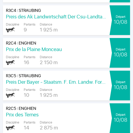
R3C4
STRAUBING
|
Preis des Ak Landwirtschaft Der Csu-Landtagsfraktion
Départ
10/08
Discipline
Partants
Distance
9
1 925 m
R2C4
ENGHIEN
|
Prix de la Plaine Monceau
Départ
10/08
Discipline
Partants
Distance
16
2 150 m
R3C5
STRAUBING
|
Preis Der Bayer - Staatsm. F. Ern. Landw. Forsten Und Tourism
Départ
10/08
Discipline
Partants
Distance
10
1 925 m
R2C5
ENGHIEN
|
Prix des Ternes
Départ
10/08
Discipline
Partants
Distance
14
2 875 m