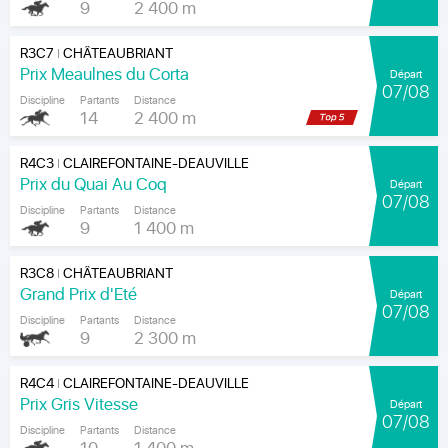
9
2 400 m
R3C7
CHÂTEAUBRIANT
|
Prix Meaulnes du Corta
Départ
07/08
Discipline
Partants
Distance
14
2 400 m
R4C3
CLAIREFONTAINE-DEAUVILLE
|
Prix du Quai Au Coq
Départ
07/08
Discipline
Partants
Distance
9
1 400 m
R3C8
CHÂTEAUBRIANT
|
Grand Prix d'Eté
Départ
07/08
Discipline
Partants
Distance
9
2 300 m
R4C4
CLAIREFONTAINE-DEAUVILLE
|
Prix Gris Vitesse
Départ
07/08
Discipline
Partants
Distance