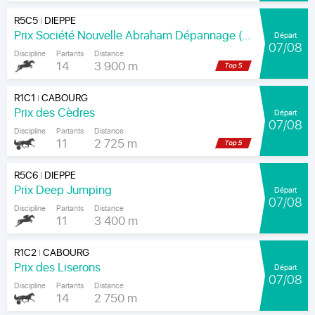
R5C5
DIEPPE
|
Prix Société Nouvelle Abraham Dépannage (Prix Arenice)
Départ
07/08
Discipline
Partants
Distance
14
3 900 m
R1C1
CABOURG
|
Prix des Cèdres
Départ
07/08
Discipline
Partants
Distance
11
2 725 m
R5C6
DIEPPE
|
Prix Deep Jumping
Départ
07/08
Discipline
Partants
Distance
11
3 400 m
R1C2
CABOURG
|
Prix des Liserons
Départ
07/08
Discipline
Partants
Distance
14
2 750 m