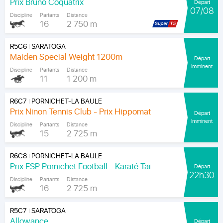
Prix Bruno Coquatrix
Départ
07/08
Discipline
Partants
Distance
16
2 750 m
R5C6
SARATOGA
|
Maiden Special Weight 1200m
Départ
Imminent
Discipline
Partants
Distance
11
1 200 m
R6C7
PORNICHET-LA BAULE
|
Prix Ninon Tennis Club - Prix Hippomat
Départ
Imminent
Discipline
Partants
Distance
15
2 725 m
R6C8
PORNICHET-LA BAULE
|
Prix ESP Pornichet Football - Karaté Taï
Départ
22h30
Discipline
Partants
Distance
16
2 725 m
R5C7
SARATOGA
|
Allowance
Départ