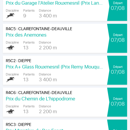
Prix du Garage l'Atelier Rouxmesnil (Prix Lands End)
Départ
07/08
Discipline
Partants
Distance
9
3 400 m
R4C5
CLAIREFONTAINE-DEAUVILLE
|
Prix des Anemones
Départ
07/08
Discipline
Partants
Distance
13
2 200 m
R5C2
DIEPPE
|
Prix A+ Glass Rouxmesnil (Prix Remy Mouquet)
Départ
07/08
Discipline
Partants
Distance
13
3 400 m
R4C6
CLAIREFONTAINE-DEAUVILLE
|
Prix du Chemin de L'hippodrome
Départ
07/08
Discipline
Partants
Distance
13
2 200 m
R5C3
DIEPPE
|