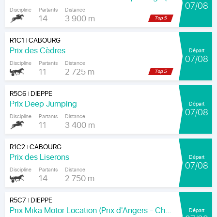
07/08
Discipline
Partants
Distance
14
3 900 m
R1C1
CABOURG
|
Prix des Cèdres
Départ
07/08
Discipline
Partants
Distance
11
2 725 m
R5C6
DIEPPE
|
Prix Deep Jumping
Départ
07/08
Discipline
Partants
Distance
11
3 400 m
R1C2
CABOURG
|
Prix des Liserons
Départ
07/08
Discipline
Partants
Distance
14
2 750 m
R5C7
DIEPPE
|
Prix Mika Motor Location (Prix d'Angers - Chamionnat Paris-Turf des Apprentis-Jeunes-Jockeys)
Départ