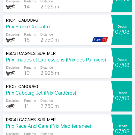
Discipline
Partants
Distance
14
2 925 m
R1C4
CABOURG
|
Prix Bruno Coquatrix
Départ
07/08
Discipline
Partants
Distance
16
2 750 m
R6C3
CAGNES-SUR-MER
|
Prix Images et Expressions (Prix des Palmiers)
Départ
07/08
Discipline
Partants
Distance
10
2 925 m
R1C5
CABOURG
|
Prix Cabourg Jet (Prix Cardères)
Départ
07/08
Discipline
Partants
Distance
11
2 750 m
R6C4
CAGNES-SUR-MER
|
Prix Race And Care (Prix Mediterranée)
Départ
07/08
Discipline
Partants
Distance