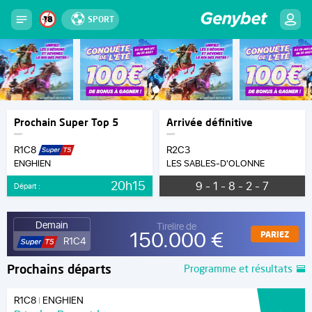
SPORT
Prochain Super Top 5
Arrivée définitive
R1C8
R2C3
ENGHIEN
LES SABLES-D'OLONNE
20h15
9 - 1 - 8 - 2 - 7
Départ :
Demain
Tirelire de
150.000 €
PARIEZ
R1C4
Prochains départs
Programme et résultats
R1C8
ENGHIEN
|