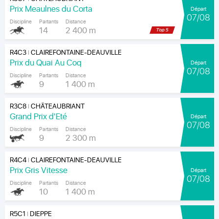
Prix Meaulnes du Corta
Départ
07/08
Discipline
Partants
Distance
14
2 400 m
R4C3
CLAIREFONTAINE-DEAUVILLE
|
Prix du Quai Au Coq
Départ
07/08
Discipline
Partants
Distance
9
1 400 m
R3C8
CHÂTEAUBRIANT
|
Grand Prix d'Eté
Départ
07/08
Discipline
Partants
Distance
9
2 300 m
R4C4
CLAIREFONTAINE-DEAUVILLE
|
Prix Gris Vitesse
Départ
07/08
Discipline
Partants
Distance
10
1 400 m
R5C1
DIEPPE
|