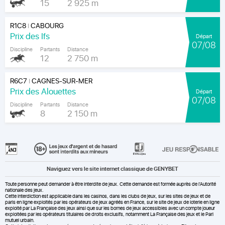
15
2 925 m
R1C8
CABOURG
|
Prix des Ifs
Départ
07/08
Discipline
Partants
Distance
12
2 750 m
R6C7
CAGNES-SUR-MER
|
Prix des Alouettes
Départ
07/08
Discipline
Partants
Distance
8
2 150 m
Naviguez vers le site internet classique de GENYBET
Toute personne peut demander à être interdite de jeux. Cette demande est formée auprès de l'Autorité
nationale des jeux.
Cette interdiction est applicable dans les casinos, dans les clubs de jeux, sur les sites de jeux et de
paris en ligne exploités par les opérateurs de jeux agréés en France, sur le site de jeux de loterie en ligne
exploité par La Française des jeux ainsi que sur les bornes de jeux accessibles avec un compte joueur
exploitées par les opérateurs titulaires de droits exclusifs, notamment La Française des jeux et le Pari
mutuel urbain.