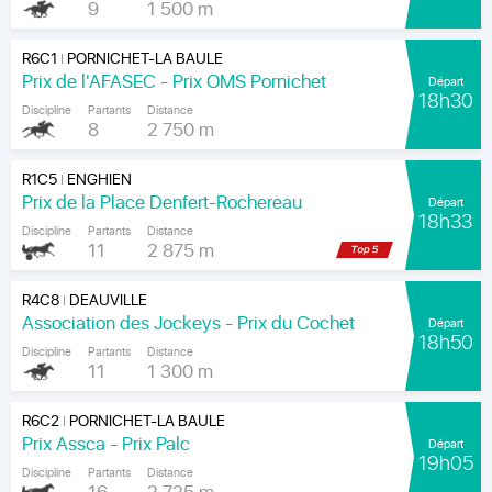
9
1 500 m
R6C1
PORNICHET-LA BAULE
|
Prix de l'AFASEC - Prix OMS Pornichet
Départ
18h30
Discipline
Partants
Distance
8
2 750 m
R1C5
ENGHIEN
|
Prix de la Place Denfert-Rochereau
Départ
18h33
Discipline
Partants
Distance
11
2 875 m
R4C8
DEAUVILLE
|
Association des Jockeys - Prix du Cochet
Départ
18h50
Discipline
Partants
Distance
11
1 300 m
R6C2
PORNICHET-LA BAULE
|
Prix Assca - Prix Palc
Départ
19h05
Discipline
Partants
Distance