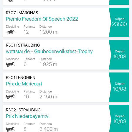
R7C7
MAROÑAS
|
Premio Freedom Of Speech 2022
Départ
23h30
Discipline
Partants
Distance
12
1 200 m
R3C1
STRAUBING
|
wettstar.de - Gäubodenvolksfest-Trophy
Départ
10/08
Discipline
Partants
Distance
6
1 925 m
R2C1
ENGHIEN
|
Prix de Méricourt
Départ
10/08
Discipline
Partants
Distance
10
2 150 m
R3C2
STRAUBING
|
Prix Niederbayerntv
Départ
10/08
Discipline
Partants
Distance
8
2 400 m