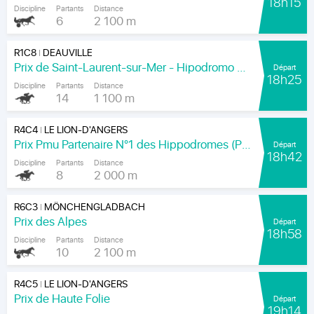
18h15
Discipline
Partants
Distance
6
2 100 m
R1C8
DEAUVILLE
|
Prix de Saint-Laurent-sur-Mer - Hipodromo de Maronas
Départ
18h25
Discipline
Partants
Distance
14
1 100 m
R4C4
LE LION-D'ANGERS
|
Prix Pmu Partenaire N°1 des Hippodromes (Prix du Moulin de Varennes)
Départ
18h42
Discipline
Partants
Distance
8
2 000 m
R6C3
MÖNCHENGLADBACH
|
Prix des Alpes
Départ
18h58
Discipline
Partants
Distance
10
2 100 m
R4C5
LE LION-D'ANGERS
|
Prix de Haute Folie
Départ
19h14