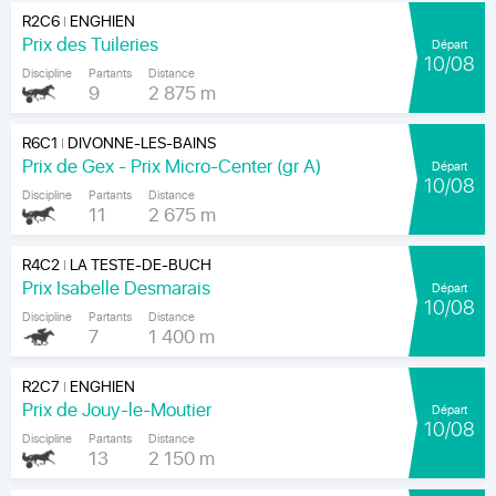
R2C6
ENGHIEN
|
Prix des Tuileries
Départ
10/08
Discipline
Partants
Distance
9
2 875 m
R6C1
DIVONNE-LES-BAINS
|
Prix de Gex - Prix Micro-Center (gr A)
Départ
10/08
Discipline
Partants
Distance
11
2 675 m
R4C2
LA TESTE-DE-BUCH
|
Prix Isabelle Desmarais
Départ
10/08
Discipline
Partants
Distance
7
1 400 m
R2C7
ENGHIEN
|
Prix de Jouy-le-Moutier
Départ
10/08
Discipline
Partants
Distance
13
2 150 m