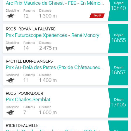
Arc Prix Maurice de Gheest - FEE - En Mémoire de Louis Romanet
Départ
16h40
Discipline
Partants
Distance
12
1 300 m
R9C5
ROYAN LA PALMYRE
|
Prix Futuroscope Xperiences - René Monory
Départ
16h55
Discipline
Partants
Distance
14
2 475 m
R4C1
LE LION-D'ANGERS
|
Prix Au-Delà des Pistes (Prix de Châteauneuf-sur-Sarthe)
Départ
16h57
Discipline
Partants
Distance
11
1 400 m
R8C5
POMPADOUR
|
Prix Charles Semblat
Départ
17h05
Discipline
Partants
Distance
7
1 600 m
R1C6
DEAUVILLE
|