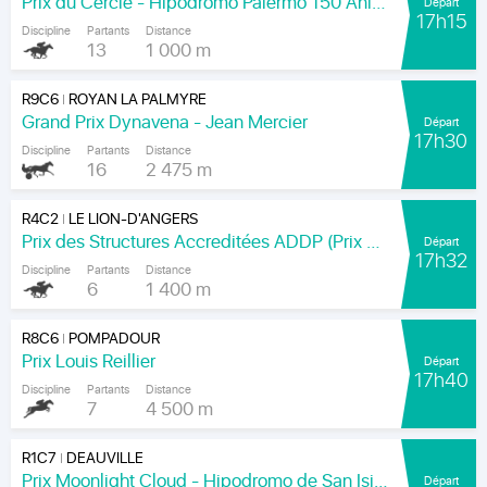
Prix du Cercle - Hipodromo Palermo 150 Aniversario
Départ
17h15
Discipline
Partants
Distance
13
1 000 m
R9C6
ROYAN LA PALMYRE
|
Grand Prix Dynavena - Jean Mercier
Départ
17h30
Discipline
Partants
Distance
16
2 475 m
R4C2
LE LION-D'ANGERS
|
Prix des Structures Accreditées ADDP (Prix Léon Carabin)
Départ
17h32
Discipline
Partants
Distance
6
1 400 m
R8C6
POMPADOUR
|
Prix Louis Reillier
Départ
17h40
Discipline
Partants
Distance
7
4 500 m
R1C7
DEAUVILLE
|
Prix Moonlight Cloud - Hipodromo de San Isidro
Départ