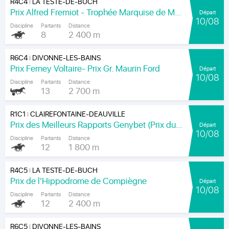
R4C4
LA TESTE-DE-BUCH
|
Prix Alfred Fremiot - Trophée Marquise de Moratalla
Départ
10/08
Discipline
Partants
Distance
8
2 400 m
R6C4
DIVONNE-LES-BAINS
|
Prix Ferney Voltaire- Prix Gr. Maurin Ford
Départ
10/08
Discipline
Partants
Distance
13
2 700 m
R1C1
CLAIREFONTAINE-DEAUVILLE
|
Prix des Meilleurs Rapports Genybet (Prix du Haut-Bois)
Départ
10/08
Discipline
Partants
Distance
12
1 800 m
R4C5
LA TESTE-DE-BUCH
|
Prix de l'Hippodrome de Compiègne
Départ
10/08
Discipline
Partants
Distance
12
2 400 m
R6C5
DIVONNE-LES-BAINS
|