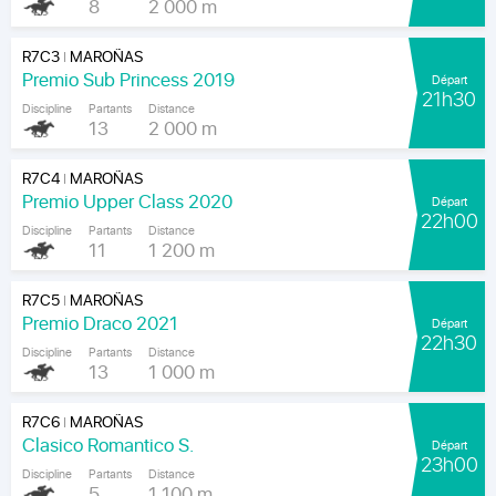
8
2 000 m
R7C3
MAROÑAS
|
Premio Sub Princess 2019
Départ
21h30
Discipline
Partants
Distance
13
2 000 m
R7C4
MAROÑAS
|
Premio Upper Class 2020
Départ
22h00
Discipline
Partants
Distance
11
1 200 m
R7C5
MAROÑAS
|
Premio Draco 2021
Départ
22h30
Discipline
Partants
Distance
13
1 000 m
R7C6
MAROÑAS
|
Clasico Romantico S.
Départ
23h00
Discipline
Partants
Distance
5
1 100 m