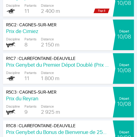
10/08
Discipline
Partants
Distance
11
2 400 m
R5C2
CAGNES-SUR-MER
|
Prix de Cimiez
Départ
10/08
Discipline
Partants
Distance
8
2 150 m
R1C7
CLAIREFONTAINE-DEAUVILLE
|
Prix Genybet du Premier Dépot Doublé (Prix The Wonder)
Départ
10/08
Discipline
Partants
Distance
11
1 800 m
R5C3
CAGNES-SUR-MER
|
Prix du Reyran
Départ
10/08
Discipline
Partants
Distance
9
2 925 m
R1C8
CLAIREFONTAINE-DEAUVILLE
|
Prix Genybet du Bonus de Bienvenue de 250 Euros (Prix Ramsin)
Départ