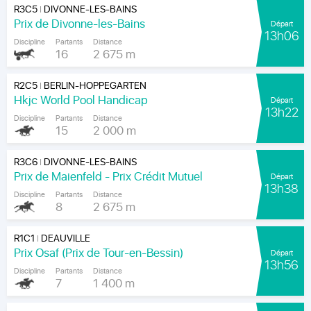
R3C5
DIVONNE-LES-BAINS
|
Prix de Divonne-les-Bains
Départ
13h06
Discipline
Partants
Distance
16
2 675 m
R2C5
BERLIN-HOPPEGARTEN
|
Hkjc World Pool Handicap
Départ
13h22
Discipline
Partants
Distance
15
2 000 m
R3C6
DIVONNE-LES-BAINS
|
Prix de Maienfeld - Prix Crédit Mutuel
Départ
13h38
Discipline
Partants
Distance
8
2 675 m
R1C1
DEAUVILLE
|
Prix Osaf (Prix de Tour-en-Bessin)
Départ
13h56
Discipline
Partants
Distance
7
1 400 m