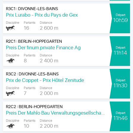
R3C1
DIVONNE-LES-BAINS
|
Prix Lurabo - Prix du Pays de Gex
Départ
10h59
Discipline
Partants
Distance
16
2 600 m
R2C1
BERLIN-HOPPEGARTEN
|
Preis Der finum.private Finance Ag
Départ
11h14
Discipline
Partants
Distance
8
2 400 m
R3C2
DIVONNE-LES-BAINS
|
Prix de Coppet - Prix Hôtel Zenitude
Départ
11h30
Discipline
Partants
Distance
7
2 000 m
R2C2
BERLIN-HOPPEGARTEN
|
Preis Der Mahlo Bau Verwaltungsgesellschaft Mbh
Départ
11h46
Discipline
Partants
Distance
10
2 200 m