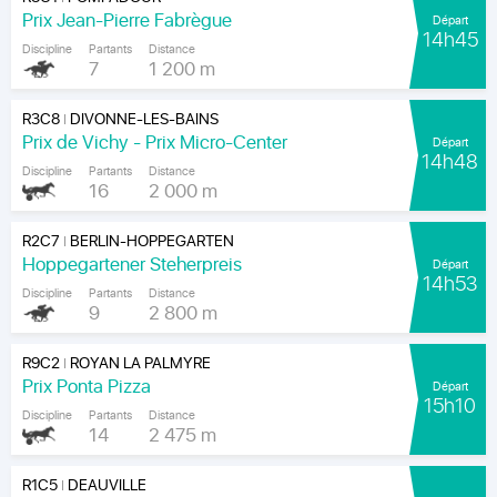
Prix Jean-Pierre Fabrègue
Départ
14h45
Discipline
Partants
Distance
7
1 200 m
R3C8
DIVONNE-LES-BAINS
|
Prix de Vichy - Prix Micro-Center
Départ
14h48
Discipline
Partants
Distance
16
2 000 m
R2C7
BERLIN-HOPPEGARTEN
|
Hoppegartener Steherpreis
Départ
14h53
Discipline
Partants
Distance
9
2 800 m
R9C2
ROYAN LA PALMYRE
|
Prix Ponta Pizza
Départ
15h10
Discipline
Partants
Distance
14
2 475 m
R1C5
DEAUVILLE
|