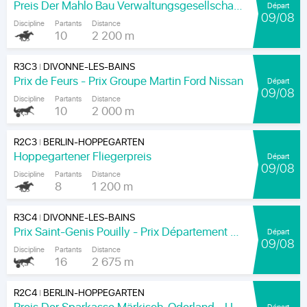
Preis Der Mahlo Bau Verwaltungsgesellschaft Mbh
Départ
09/08
Discipline
Partants
Distance
10
2 200 m
R3C3
DIVONNE-LES-BAINS
|
Prix de Feurs - Prix Groupe Martin Ford Nissan
Départ
09/08
Discipline
Partants
Distance
10
2 000 m
R2C3
BERLIN-HOPPEGARTEN
|
Hoppegartener Fliegerpreis
Départ
09/08
Discipline
Partants
Distance
8
1 200 m
R3C4
DIVONNE-LES-BAINS
|
Prix Saint-Genis Pouilly - Prix Département Ain
Départ
09/08
Discipline
Partants
Distance
16
2 675 m
R2C4
BERLIN-HOPPEGARTEN
|