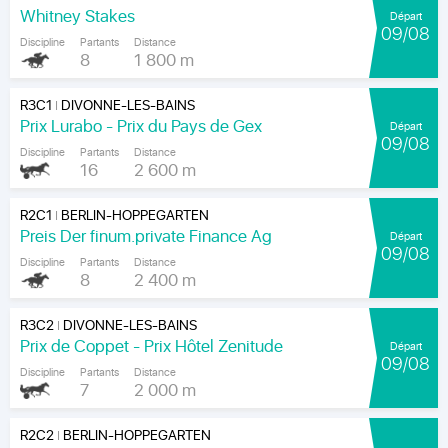
Whitney Stakes
Départ
09/08
Discipline
Partants
Distance
8
1 800 m
R3C1
DIVONNE-LES-BAINS
|
Prix Lurabo - Prix du Pays de Gex
Départ
09/08
Discipline
Partants
Distance
16
2 600 m
R2C1
BERLIN-HOPPEGARTEN
|
Preis Der finum.private Finance Ag
Départ
09/08
Discipline
Partants
Distance
8
2 400 m
R3C2
DIVONNE-LES-BAINS
|
Prix de Coppet - Prix Hôtel Zenitude
Départ
09/08
Discipline
Partants
Distance
7
2 000 m
R2C2
BERLIN-HOPPEGARTEN
|