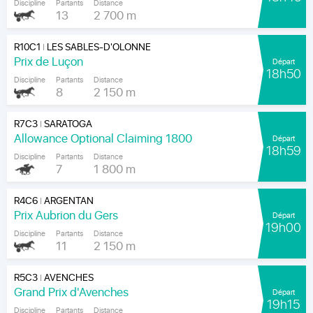
Discipline
Partants
Distance
13
2 700 m
R10C1
LES SABLES-D'OLONNE
|
Prix de Luçon
Départ
18h50
Discipline
Partants
Distance
8
2 150 m
R7C3
SARATOGA
|
Allowance Optional Claiming 1800
Départ
18h59
Discipline
Partants
Distance
7
1 800 m
R4C6
ARGENTAN
|
Prix Aubrion du Gers
Départ
19h00
Discipline
Partants
Distance
11
2 150 m
R5C3
AVENCHES
|
Grand Prix d'Avenches
Départ
19h15
Discipline
Partants
Distance