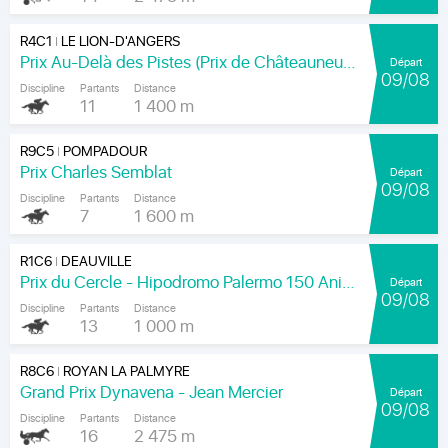
R4C1
LE LION-D'ANGERS
|
Prix Au-Delà des Pistes (Prix de Châteauneuf-sur-Sarthe)
Départ
09/08
Discipline
Partants
Distance
11
1 400 m
R9C5
POMPADOUR
|
Prix Charles Semblat
Départ
09/08
Discipline
Partants
Distance
7
1 600 m
R1C6
DEAUVILLE
|
Prix du Cercle - Hipodromo Palermo 150 Aniversario
Départ
09/08
Discipline
Partants
Distance
13
1 000 m
R8C6
ROYAN LA PALMYRE
|
Grand Prix Dynavena - Jean Mercier
Départ
09/08
Discipline
Partants
Distance
16
2 475 m