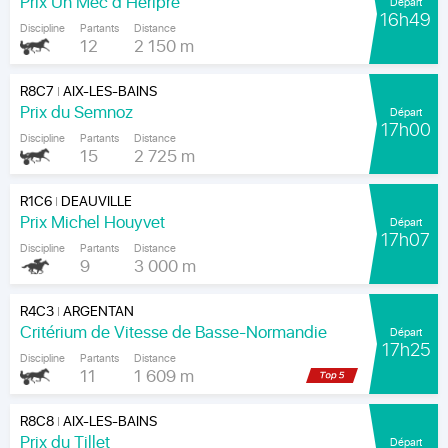
Prix Un Mec d'Héripré
Départ
16h49
Discipline
Partants
Distance
12
2 150 m
R8C7
AIX-LES-BAINS
|
Prix du Semnoz
Départ
17h00
Discipline
Partants
Distance
15
2 725 m
R1C6
DEAUVILLE
|
Prix Michel Houyvet
Départ
17h07
Discipline
Partants
Distance
9
3 000 m
R4C3
ARGENTAN
|
Critérium de Vitesse de Basse-Normandie
Départ
17h25
Discipline
Partants
Distance
11
1 609 m
R8C8
AIX-LES-BAINS
|
Prix du Tillet
Départ