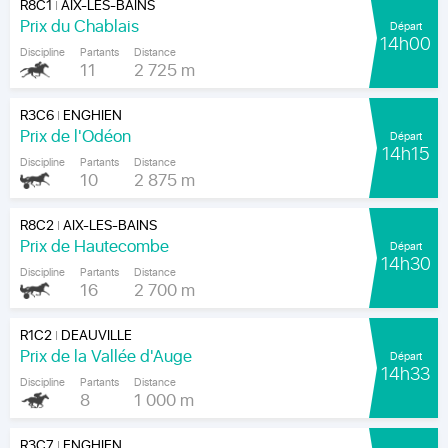
R8C1
AIX-LES-BAINS
|
Prix du Chablais
Départ
14h00
Discipline
Partants
Distance
11
2 725 m
R3C6
ENGHIEN
|
Prix de l'Odéon
Départ
14h15
Discipline
Partants
Distance
10
2 875 m
R8C2
AIX-LES-BAINS
|
Prix de Hautecombe
Départ
14h30
Discipline
Partants
Distance
16
2 700 m
R1C2
DEAUVILLE
|
Prix de la Vallée d'Auge
Départ
14h33
Discipline
Partants
Distance
8
1 000 m
R3C7
ENGHIEN
|