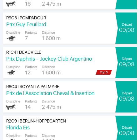
16
2 475 m
R9C3
POMPADOUR
|
Prix Guy Feuillard
Départ
09/08
Discipline
Partants
Distance
7
1 600 m
R1C4
DEAUVILLE
|
Prix Daphnis - Jockey Club Argentino
Départ
09/08
Discipline
Partants
Distance
12
1 600 m
R8C4
ROYAN LA PALMYRE
|
Prix de l'Association Cheval & Insertion
Départ
09/08
Discipline
Partants
Distance
14
2 475 m
R2C9
BERLIN-HOPPEGARTEN
|
Florida Eis
Départ
09/08
Discipline
Partants
Distance