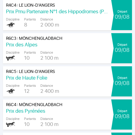
R4C4
LE LION-D'ANGERS
|
Prix Pmu Partenaire N°1 des Hippodromes (Prix du Moulin de Varennes)
Départ
09/08
Discipline
Partants
Distance
8
2 000 m
R6C3
MÖNCHENGLADBACH
|
Prix des Alpes
Départ
09/08
Discipline
Partants
Distance
10
2 100 m
R4C5
LE LION-D'ANGERS
|
Prix de Haute Folie
Départ
09/08
Discipline
Partants
Distance
12
2 400 m
R6C4
MÖNCHENGLADBACH
|
Prix des Pyrénées
Départ
09/08
Discipline
Partants
Distance
10
2 100 m