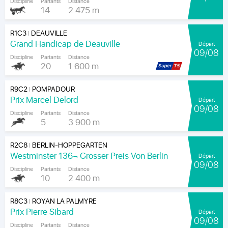
Discipline
Partants
Distance
14
2 475 m
R1C3
DEAUVILLE
|
Grand Handicap de Deauville
Départ
09/08
Discipline
Partants
Distance
20
1 600 m
R9C2
POMPADOUR
|
Prix Marcel Delord
Départ
09/08
Discipline
Partants
Distance
5
3 900 m
R2C8
BERLIN-HOPPEGARTEN
|
Westminster 136¬ Grosser Preis Von Berlin
Départ
09/08
Discipline
Partants
Distance
10
2 400 m
R8C3
ROYAN LA PALMYRE
|
Prix Pierre Sibard
Départ
09/08
Discipline
Partants
Distance