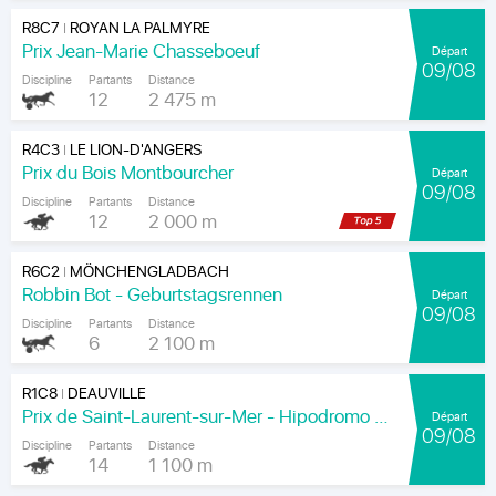
R8C7
ROYAN LA PALMYRE
|
Prix Jean-Marie Chasseboeuf
Départ
09/08
Discipline
Partants
Distance
12
2 475 m
R4C3
LE LION-D'ANGERS
|
Prix du Bois Montbourcher
Départ
09/08
Discipline
Partants
Distance
12
2 000 m
R6C2
MÖNCHENGLADBACH
|
Robbin Bot - Geburtstagsrennen
Départ
09/08
Discipline
Partants
Distance
6
2 100 m
R1C8
DEAUVILLE
|
Prix de Saint-Laurent-sur-Mer - Hipodromo de Maronas
Départ
09/08
Discipline
Partants
Distance
14
1 100 m