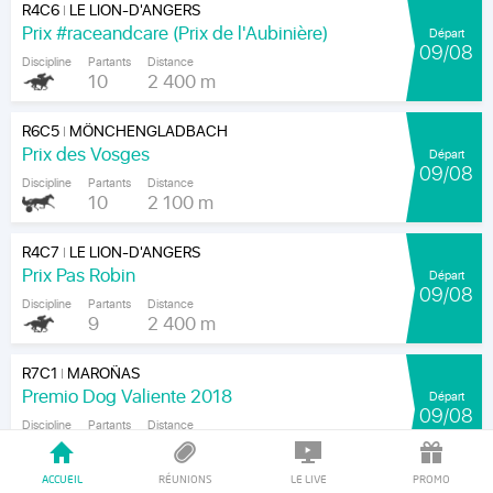
R4C6
LE LION-D'ANGERS
|
Prix #raceandcare (Prix de l'Aubinière)
Départ
09/08
Discipline
Partants
Distance
10
2 400 m
R6C5
MÖNCHENGLADBACH
|
Prix des Vosges
Départ
09/08
Discipline
Partants
Distance
10
2 100 m
R4C7
LE LION-D'ANGERS
|
Prix Pas Robin
Départ
09/08
Discipline
Partants
Distance
9
2 400 m
R7C1
MAROÑAS
|
Premio Dog Valiente 2018
Départ
09/08
Discipline
Partants
Distance
10
2 000 m
ACCUEIL
RÉUNIONS
LE LIVE
PROMO