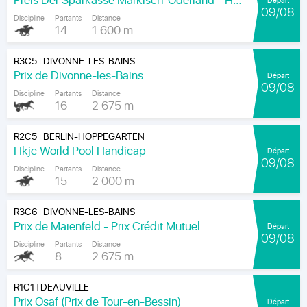
Preis Der Sparkasse Märkisch-Oderland - Hkjc World Pool Trophy
Départ
09/08
Discipline
Partants
Distance
14
1 600 m
R3C5
DIVONNE-LES-BAINS
|
Prix de Divonne-les-Bains
Départ
09/08
Discipline
Partants
Distance
16
2 675 m
R2C5
BERLIN-HOPPEGARTEN
|
Hkjc World Pool Handicap
Départ
09/08
Discipline
Partants
Distance
15
2 000 m
R3C6
DIVONNE-LES-BAINS
|
Prix de Maienfeld - Prix Crédit Mutuel
Départ
09/08
Discipline
Partants
Distance
8
2 675 m
R1C1
DEAUVILLE
|
Prix Osaf (Prix de Tour-en-Bessin)
Départ