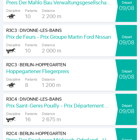
Preis Der Mahlo Bau Verwaltungsgesellschaft Mbh
Départ
09/08
Discipline
Partants
Distance
10
2 200 m
R3C3
DIVONNE-LES-BAINS
|
Prix de Feurs - Prix Groupe Martin Ford Nissan
Départ
09/08
Discipline
Partants
Distance
10
2 000 m
R2C3
BERLIN-HOPPEGARTEN
|
Hoppegartener Fliegerpreis
Départ
09/08
Discipline
Partants
Distance
8
1 200 m
R3C4
DIVONNE-LES-BAINS
|
Prix Saint-Genis Pouilly - Prix Département Ain
Départ
09/08
Discipline
Partants
Distance
16
2 675 m
R2C4
BERLIN-HOPPEGARTEN
|