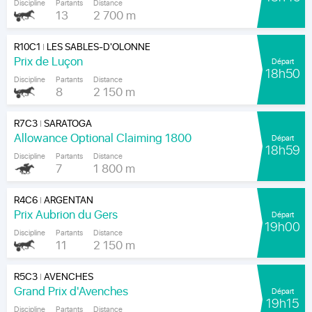
Discipline
Partants
Distance
13
2 700 m
R10C1
LES SABLES-D'OLONNE
|
Prix de Luçon
Départ
18h50
Discipline
Partants
Distance
8
2 150 m
R7C3
SARATOGA
|
Allowance Optional Claiming 1800
Départ
18h59
Discipline
Partants
Distance
7
1 800 m
R4C6
ARGENTAN
|
Prix Aubrion du Gers
Départ
19h00
Discipline
Partants
Distance
11
2 150 m
R5C3
AVENCHES
|
Grand Prix d'Avenches
Départ
19h15
Discipline
Partants
Distance