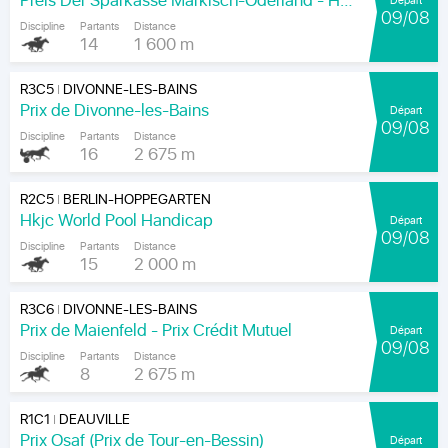
Preis Der Sparkasse Märkisch-Oderland - Hkjc World Pool Trophy
Départ
09/08
Discipline
Partants
Distance
14
1 600 m
R3C5
DIVONNE-LES-BAINS
|
Prix de Divonne-les-Bains
Départ
09/08
Discipline
Partants
Distance
16
2 675 m
R2C5
BERLIN-HOPPEGARTEN
|
Hkjc World Pool Handicap
Départ
09/08
Discipline
Partants
Distance
15
2 000 m
R3C6
DIVONNE-LES-BAINS
|
Prix de Maienfeld - Prix Crédit Mutuel
Départ
09/08
Discipline
Partants
Distance
8
2 675 m
R1C1
DEAUVILLE
|
Prix Osaf (Prix de Tour-en-Bessin)
Départ