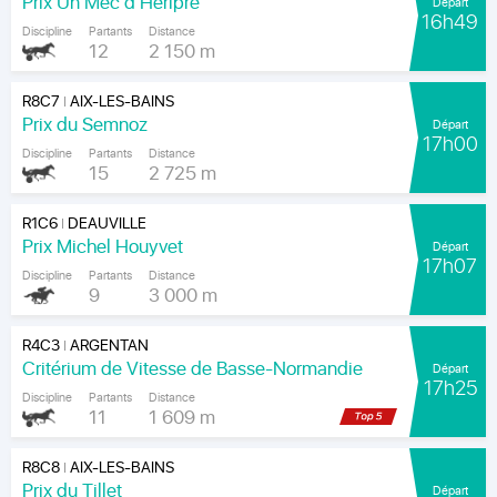
Prix Un Mec d'Héripré
Départ
16h49
Discipline
Partants
Distance
12
2 150 m
R8C7
AIX-LES-BAINS
|
Prix du Semnoz
Départ
17h00
Discipline
Partants
Distance
15
2 725 m
R1C6
DEAUVILLE
|
Prix Michel Houyvet
Départ
17h07
Discipline
Partants
Distance
9
3 000 m
R4C3
ARGENTAN
|
Critérium de Vitesse de Basse-Normandie
Départ
17h25
Discipline
Partants
Distance
11
1 609 m
R8C8
AIX-LES-BAINS
|
Prix du Tillet
Départ