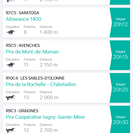
R7C5
SARATOGA
|
Allowance 1400
Départ
20h12
Discipline
Partants
Distance
8
1 400 m
R5C5
AVENCHES
|
Prix de Mont-de-Marsan
Départ
20h15
Discipline
Partants
Distance
11
2 150 m
R10C4
LES SABLES-D'OLONNE
|
Prix de la Rochelle - Châtelaillon
Départ
20h20
Discipline
Partants
Distance
13
2 000 m
R9C3
GRAIGNES
|
Prix Coopérative Isigny-Sainte-Mère
Départ
20h30
Discipline
Partants
Distance
12
2 700 m