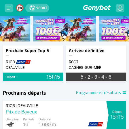
SPORT
Prochain Super Top 5
Arrivée définitive
R1C3
R6C7
DEAUVILLE
CAGNES-SUR-MER
15h15
5 - 2 - 3 - 4 - 6
Départ :
Prochains départs
Programme et résultats
R1C3
DEAUVILLE
|
Prix de Bayeux
Départ
15h15
Discipline
Partants
Distance
16
1 600 m