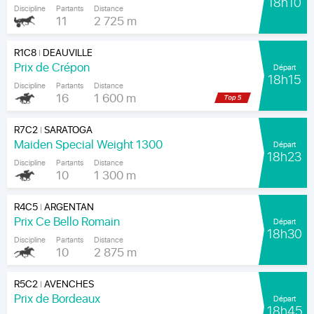
18h10
Discipline
Partants
Distance
11
2 725 m
R1C8
DEAUVILLE
|
Prix de Crépon
Départ
18h15
Discipline
Partants
Distance
16
1 600 m
R7C2
SARATOGA
|
Maiden Special Weight 1300
Départ
18h23
Discipline
Partants
Distance
10
1 300 m
R4C5
ARGENTAN
|
Prix Ce Bello Romain
Départ
18h30
Discipline
Partants
Distance
10
2 875 m
R5C2
AVENCHES
|
Prix de Bordeaux
Départ
18h45