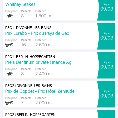
Whitney Stakes
Départ
09/08
Discipline
Partants
Distance
8
1 800 m
R3C1
DIVONNE-LES-BAINS
|
Prix Lurabo - Prix du Pays de Gex
Départ
09/08
Discipline
Partants
Distance
16
2 600 m
R2C1
BERLIN-HOPPEGARTEN
|
Preis Der finum.private Finance Ag
Départ
09/08
Discipline
Partants
Distance
8
2 400 m
R3C2
DIVONNE-LES-BAINS
|
Prix de Coppet - Prix Hôtel Zenitude
Départ
09/08
Discipline
Partants
Distance
7
2 000 m
R2C2
BERLIN-HOPPEGARTEN
|