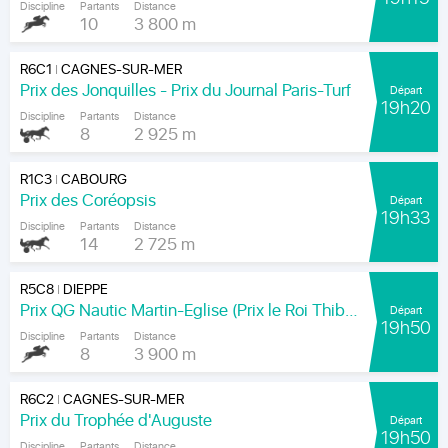
Discipline
Partants
Distance
10
3 800 m
R6C1
CAGNES-SUR-MER
|
Prix des Jonquilles - Prix du Journal Paris-Turf
Départ
19h20
Discipline
Partants
Distance
8
2 925 m
R1C3
CABOURG
|
Prix des Coréopsis
Départ
19h33
Discipline
Partants
Distance
14
2 725 m
R5C8
DIEPPE
|
Prix QG Nautic Martin-Eglise (Prix le Roi Thibault)
Départ
19h50
Discipline
Partants
Distance
8
3 900 m
R6C2
CAGNES-SUR-MER
|
Prix du Trophée d'Auguste
Départ
19h50
Discipline
Partants
Distance