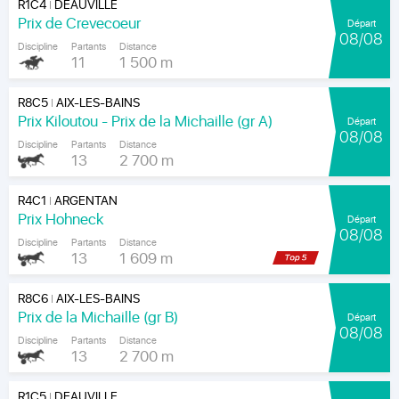
R1C4
DEAUVILLE
|
Prix de Crevecoeur
Départ
08/08
Discipline
Partants
Distance
11
1 500 m
R8C5
AIX-LES-BAINS
|
Prix Kiloutou - Prix de la Michaille (gr A)
Départ
08/08
Discipline
Partants
Distance
13
2 700 m
R4C1
ARGENTAN
|
Prix Hohneck
Départ
08/08
Discipline
Partants
Distance
13
1 609 m
R8C6
AIX-LES-BAINS
|
Prix de la Michaille (gr B)
Départ
08/08
Discipline
Partants
Distance
13
2 700 m
R1C5
DEAUVILLE
|