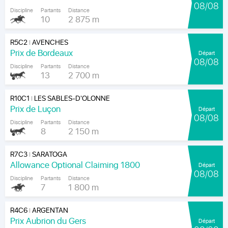
08/08
Discipline
Partants
Distance
10
2 875 m
R5C2
AVENCHES
|
Prix de Bordeaux
Départ
08/08
Discipline
Partants
Distance
13
2 700 m
R10C1
LES SABLES-D'OLONNE
|
Prix de Luçon
Départ
08/08
Discipline
Partants
Distance
8
2 150 m
R7C3
SARATOGA
|
Allowance Optional Claiming 1800
Départ
08/08
Discipline
Partants
Distance
7
1 800 m
R4C6
ARGENTAN
|
Prix Aubrion du Gers
Départ