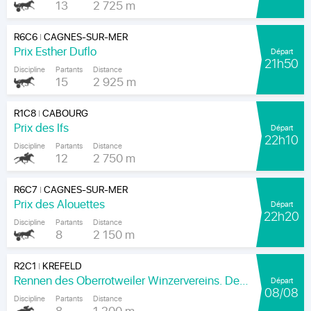
13
2 725 m
R6C6
CAGNES-SUR-MER
|
Prix Esther Duflo
Départ
21h50
Discipline
Partants
Distance
15
2 925 m
R1C8
CABOURG
|
Prix des Ifs
Départ
22h10
Discipline
Partants
Distance
12
2 750 m
R6C7
CAGNES-SUR-MER
|
Prix des Alouettes
Départ
22h20
Discipline
Partants
Distance
8
2 150 m
R2C1
KREFELD
|
Rennen des Oberrotweiler Winzervereins. Der Klassiker Am Kaiser.
Départ
08/08
Discipline
Partants
Distance