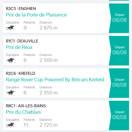
R3C5
ENGHIEN
|
Prix de la Porte de Plaisance
Départ
08/08
Discipline
Partants
Distance
9
2 875 m
R1C1
DEAUVILLE
|
Prix de Reux
Départ
08/08
Discipline
Partants
Distance
6
2 500 m
R2C6
KREFELD
|
Range Rover Cup Powered By Britcars Krefeld
Départ
08/08
Discipline
Partants
Distance
6
2 350 m
R8C1
AIX-LES-BAINS
|
Prix du Chablais
Départ
08/08
Discipline
Partants
Distance
11
2 725 m