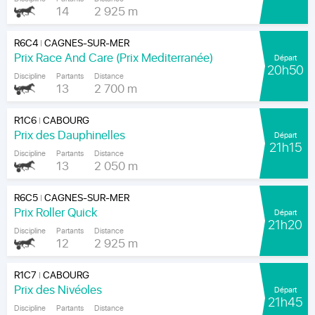
14
2 925 m
R6C4
CAGNES-SUR-MER
|
Prix Race And Care (Prix Mediterranée)
Départ
20h50
Discipline
Partants
Distance
13
2 700 m
R1C6
CABOURG
|
Prix des Dauphinelles
Départ
21h15
Discipline
Partants
Distance
13
2 050 m
R6C5
CAGNES-SUR-MER
|
Prix Roller Quick
Départ
21h20
Discipline
Partants
Distance
12
2 925 m
R1C7
CABOURG
|
Prix des Nivéoles
Départ
21h45
Discipline
Partants
Distance