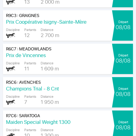
13
2 000 m
R9C3
GRAIGNES
|
Prix Coopérative Isigny-Sainte-Mère
Départ
08/08
Discipline
Partants
Distance
12
2 700 m
R6C7
MEADOWLANDS
|
Prix de Vincennes
Départ
08/08
Discipline
Partants
Distance
11
1 609 m
R5C6
AVENCHES
|
Champions Trial - 8 Cnt
Départ
08/08
Discipline
Partants
Distance
7
1 950 m
R7C6
SARATOGA
|
Maiden Special Weight 1300
Départ
08/08
Discipline
Partants
Distance
10
1 300 m