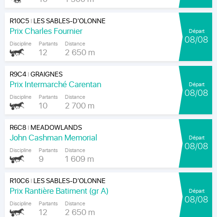
R10C5
LES SABLES-D'OLONNE
|
Prix Charles Fournier
Départ
08/08
Discipline
Partants
Distance
12
2 650 m
R9C4
GRAIGNES
|
Prix Intermarché Carentan
Départ
08/08
Discipline
Partants
Distance
10
2 700 m
R6C8
MEADOWLANDS
|
John Cashman Memorial
Départ
08/08
Discipline
Partants
Distance
9
1 609 m
R10C6
LES SABLES-D'OLONNE
|
Prix Rantière Batiment (gr A)
Départ
08/08
Discipline
Partants
Distance
12
2 650 m