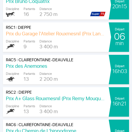
Prix Bruno Coquatrix
Départ
20h15
Discipline
Partants
Distance
16
2 750 m
R5C1
DIEPPE
|
Départ
Prix du Garage l'Atelier Rouxmesnil (Prix Lands End)
06
Discipline
Partants
Distance
min
9
3 400 m
R4C5
CLAIREFONTAINE-DEAUVILLE
|
Prix des Anemones
Départ
16h03
Discipline
Partants
Distance
13
2 200 m
R5C2
DIEPPE
|
Prix A+ Glass Rouxmesnil (Prix Remy Mouquet)
Départ
16h21
Discipline
Partants
Distance
13
3 400 m
R4C6
CLAIREFONTAINE-DEAUVILLE
|
Prix du Chemin de L'hippodrome
Départ