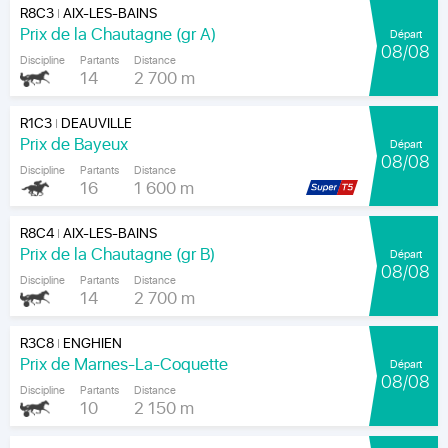
R8C3
AIX-LES-BAINS
|
Prix de la Chautagne (gr A)
Départ
08/08
Discipline
Partants
Distance
14
2 700 m
R1C3
DEAUVILLE
|
Prix de Bayeux
Départ
08/08
Discipline
Partants
Distance
16
1 600 m
R8C4
AIX-LES-BAINS
|
Prix de la Chautagne (gr B)
Départ
08/08
Discipline
Partants
Distance
14
2 700 m
R3C8
ENGHIEN
|
Prix de Marnes-La-Coquette
Départ
08/08
Discipline
Partants
Distance
10
2 150 m