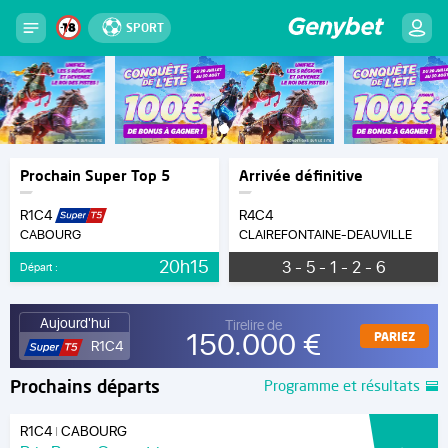
SPORT
Prochain Super Top 5
Arrivée définitive
R1C4
R4C4
CABOURG
CLAIREFONTAINE-DEAUVILLE
20h15
3 - 5 - 1 - 2 - 6
Départ :
Aujourd'hui
Tirelire de
150.000 €
PARIEZ
R1C4
Prochains départs
Programme et résultats
R1C4
CABOURG
|