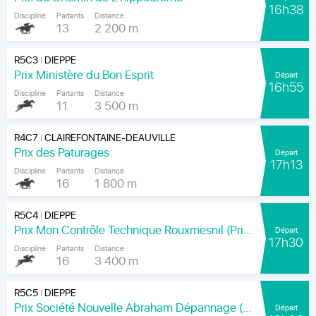
16h38
Discipline
Partants
Distance
13
2 200 m
R5C3
DIEPPE
|
Prix Ministère du Bon Esprit
Départ
16h55
Discipline
Partants
Distance
11
3 500 m
R4C7
CLAIREFONTAINE-DEAUVILLE
|
Prix des Paturages
Départ
17h13
Discipline
Partants
Distance
16
1 800 m
R5C4
DIEPPE
|
Prix Mon Contrôle Technique Rouxmesnil (Prix Jean de la Rochefoucauld)
Départ
17h30
Discipline
Partants
Distance
16
3 400 m
R5C5
DIEPPE
|
Prix Société Nouvelle Abraham Dépannage (Prix Arenice)
Départ