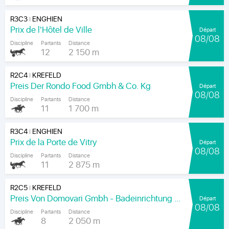
R3C3
ENGHIEN
|
Prix de l'Hôtel de Ville
Départ
08/08
Discipline
Partants
Distance
12
2 150 m
R2C4
KREFELD
|
Preis Der Rondo Food Gmbh & Co. Kg
Départ
08/08
Discipline
Partants
Distance
11
1 700 m
R3C4
ENGHIEN
|
Prix de la Porte de Vitry
Départ
08/08
Discipline
Partants
Distance
11
2 875 m
R2C5
KREFELD
|
Preis Von Domovari Gmbh - Badeinrichtung Auf Mass
Départ
08/08
Discipline
Partants
Distance
8
2 050 m