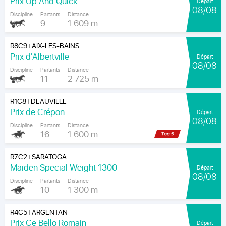
Prix Up And Quick
Départ
08/08
Discipline
Partants
Distance
9
1 609 m
R8C9
AIX-LES-BAINS
|
Prix d'Albertville
Départ
08/08
Discipline
Partants
Distance
11
2 725 m
R1C8
DEAUVILLE
|
Prix de Crépon
Départ
08/08
Discipline
Partants
Distance
16
1 600 m
R7C2
SARATOGA
|
Maiden Special Weight 1300
Départ
08/08
Discipline
Partants
Distance
10
1 300 m
R4C5
ARGENTAN
|
Prix Ce Bello Romain
Départ