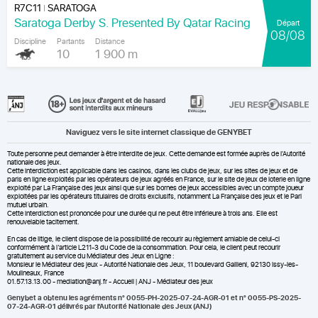
R7C11
SARATOGA
|
Saratoga Derby S. Presented By Qatar Racing
Départ
08/08
Discipline
Partants
Distance
10
1 900 m
Naviguez vers le site internet classique de GENYBET
Toute personne peut demander à être interdite de jeux. Cette demande est formée auprès de l'Autorité
nationale des jeux.
Cette interdiction est applicable dans les casinos, dans les clubs de jeux, sur les sites de jeux et de
paris en ligne exploités par les opérateurs de jeux agréés en France, sur le site de jeux de loterie en ligne
exploité par La Française des jeux ainsi que sur les bornes de jeux accessibles avec un compte joueur
exploitées par les opérateurs titulaires de droits exclusifs, notamment La Française des jeux et le Pari
mutuel urbain.
Cette interdiction est prononcée pour une durée qui ne peut être inférieure à trois ans. Elle est
renouvelable tacitement.
En cas de litige, le client dispose de la possibilité de recourir au règlement amiable de celui-ci
conformément à l’article L211-3 du Code de la consommation. Pour cela, le client peut recourir
gratuitement au service du Médiateur des Jeux en Ligne :
Monsieur le Médiateur des jeux - Autorité Nationale des Jeux, 11 boulevard Gallieni, 92130 Issy-les-
Moulineaux, France
01.57.13.13.00 - mediation@anj.fr -
Accueil | ANJ - Médiateur des jeux
Genybet a obtenu les agréments n° 0055-PH-2025-07-24-AGR-01 et n° 0055-PS-2025-
07-24-AGR-01 délivrés par l'Autorité Nationale des Jeux (ANJ)