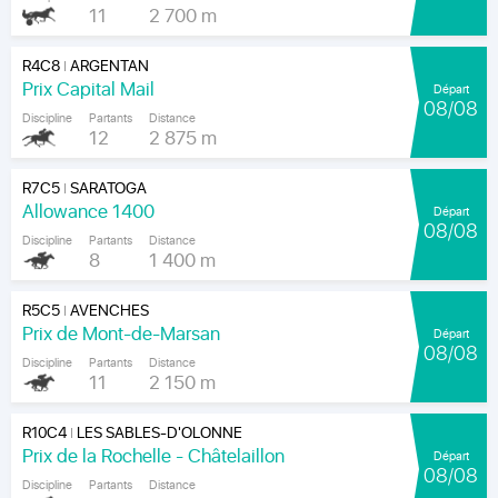
11
2 700 m
R4C8
ARGENTAN
|
Prix Capital Mail
Départ
08/08
Discipline
Partants
Distance
12
2 875 m
R7C5
SARATOGA
|
Allowance 1400
Départ
08/08
Discipline
Partants
Distance
8
1 400 m
R5C5
AVENCHES
|
Prix de Mont-de-Marsan
Départ
08/08
Discipline
Partants
Distance
11
2 150 m
R10C4
LES SABLES-D'OLONNE
|
Prix de la Rochelle - Châtelaillon
Départ
08/08
Discipline
Partants
Distance