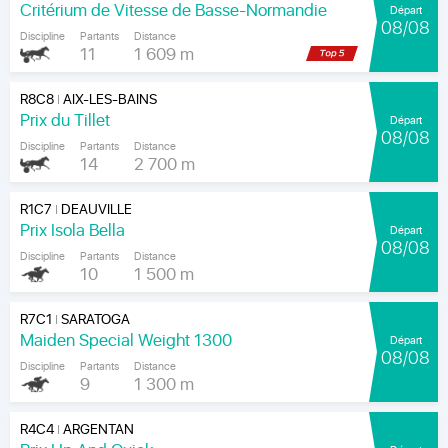
Critérium de Vitesse de Basse-Normandie
Départ
08/08
Discipline
Partants
Distance
11
1 609 m
R8C8
AIX-LES-BAINS
|
Prix du Tillet
Départ
08/08
Discipline
Partants
Distance
14
2 700 m
R1C7
DEAUVILLE
|
Prix Isola Bella
Départ
08/08
Discipline
Partants
Distance
10
1 500 m
R7C1
SARATOGA
|
Maiden Special Weight 1300
Départ
08/08
Discipline
Partants
Distance
9
1 300 m
R4C4
ARGENTAN
|