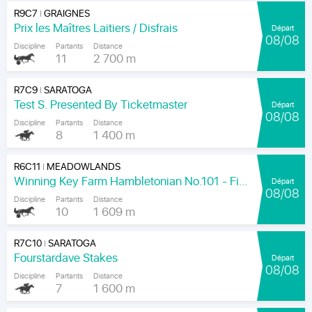
R9C7
GRAIGNES
|
Prix les Maîtres Laitiers / Disfrais
Départ
08/08
Discipline
Partants
Distance
11
2 700 m
R7C9
SARATOGA
|
Test S. Presented By Ticketmaster
Départ
08/08
Discipline
Partants
Distance
8
1 400 m
R6C11
MEADOWLANDS
|
Winning Key Farm Hambletonian No.101 - Final
Départ
08/08
Discipline
Partants
Distance
10
1 609 m
R7C10
SARATOGA
|
Fourstardave Stakes
Départ
08/08
Discipline
Partants
Distance
7
1 600 m