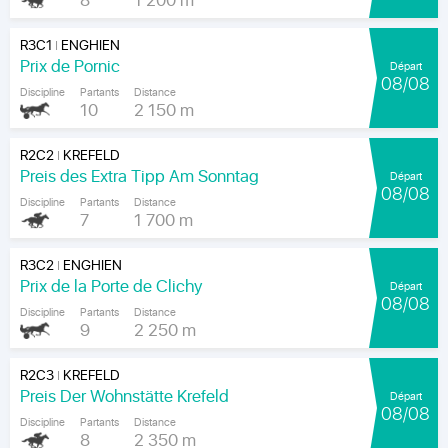
8
1 200 m
R3C1
ENGHIEN
|
Prix de Pornic
Départ
08/08
Discipline
Partants
Distance
10
2 150 m
R2C2
KREFELD
|
Preis des Extra Tipp Am Sonntag
Départ
08/08
Discipline
Partants
Distance
7
1 700 m
R3C2
ENGHIEN
|
Prix de la Porte de Clichy
Départ
08/08
Discipline
Partants
Distance
9
2 250 m
R2C3
KREFELD
|
Preis Der Wohnstätte Krefeld
Départ
08/08
Discipline
Partants
Distance
8
2 350 m