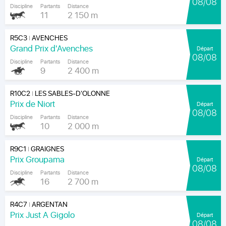
08/08
Discipline
Partants
Distance
11
2 150 m
R5C3
AVENCHES
|
Grand Prix d'Avenches
Départ
08/08
Discipline
Partants
Distance
9
2 400 m
R10C2
LES SABLES-D'OLONNE
|
Prix de Niort
Départ
08/08
Discipline
Partants
Distance
10
2 000 m
R9C1
GRAIGNES
|
Prix Groupama
Départ
08/08
Discipline
Partants
Distance
16
2 700 m
R4C7
ARGENTAN
|
Prix Just A Gigolo
Départ
08/08