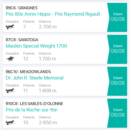
R9C6
GRAIGNES
|
Prix 80e Anniv Hippo - Prix Raymond Rigault
Départ
08/08
Discipline
Partants
Distance
7
2 700 m
R7C8
SARATOGA
|
Maiden Special Weight 1700
Départ
08/08
Discipline
Partants
Distance
12
1 700 m
R6C10
MEADOWLANDS
|
Dr. John R. Steele Memorial
Départ
08/08
Discipline
Partants
Distance
11
1 609 m
R10C8
LES SABLES-D'OLONNE
|
Prix de la Roche-sur-Yon
Départ
08/08
Discipline
Partants
Distance
15
2 650 m