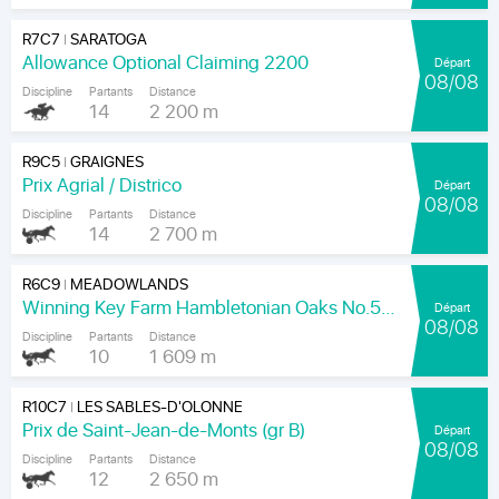
R7C7
SARATOGA
|
Allowance Optional Claiming 2200
Départ
08/08
Discipline
Partants
Distance
14
2 200 m
R9C5
GRAIGNES
|
Prix Agrial / Districo
Départ
08/08
Discipline
Partants
Distance
14
2 700 m
R6C9
MEADOWLANDS
|
Winning Key Farm Hambletonian Oaks No.56 - Final
Départ
08/08
Discipline
Partants
Distance
10
1 609 m
R10C7
LES SABLES-D'OLONNE
|
Prix de Saint-Jean-de-Monts (gr B)
Départ
08/08
Discipline
Partants
Distance
12
2 650 m