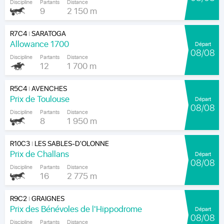
Discipline
Partants
Distance
9
2 150 m
R7C4
SARATOGA
|
Allowance 1700
Départ
08/08
Discipline
Partants
Distance
12
1 700 m
R5C4
AVENCHES
|
Prix de Toulouse
Départ
08/08
Discipline
Partants
Distance
8
1 950 m
R10C3
LES SABLES-D'OLONNE
|
Prix de Challans
Départ
08/08
Discipline
Partants
Distance
16
2 775 m
R9C2
GRAIGNES
|
Prix des Bénévoles de l'Hippodrome
Départ
08/08
Discipline
Partants
Distance