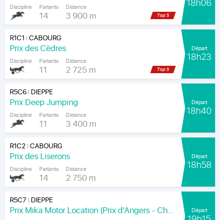
18h06
Discipline
Partants
Distance
14
3 900 m
R1C1
CABOURG
|
Prix des Cèdres
Départ
18h23
Discipline
Partants
Distance
11
2 725 m
R5C6
DIEPPE
|
Prix Deep Jumping
Départ
18h40
Discipline
Partants
Distance
11
3 400 m
R1C2
CABOURG
|
Prix des Liserons
Départ
18h58
Discipline
Partants
Distance
14
2 750 m
R5C7
DIEPPE
|
Prix Mika Motor Location (Prix d'Angers - Chamionnat Paris-Turf des Apprentis-Jeunes-Jockeys)
Départ
19h15