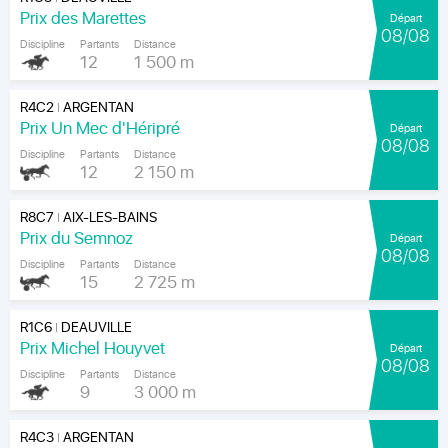
Prix des Marettes
Départ
08/08
Discipline
Partants
Distance
12
1 500 m
R4C2
ARGENTAN
|
Prix Un Mec d'Héripré
Départ
08/08
Discipline
Partants
Distance
12
2 150 m
R8C7
AIX-LES-BAINS
|
Prix du Semnoz
Départ
08/08
Discipline
Partants
Distance
15
2 725 m
R1C6
DEAUVILLE
|
Prix Michel Houyvet
Départ
08/08
Discipline
Partants
Distance
9
3 000 m
R4C3
ARGENTAN
|