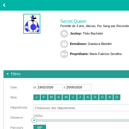
Secret Queen
Femelle de 3 ans, Alezan, Pur Sang par Recorder
Jockey:
Théo Bachelot
Entraîneur:
Gianluca Bietolini
Propriétaire:
Mario Fabrizio Serafino
Filtres
Date
de
à
J
F
M
A
M
J
J
A
S
O
N
D
Mois
Hippodrome
1400m
Distance
Parcours
MP