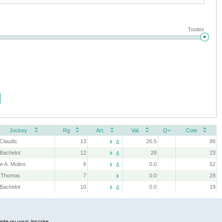
Toutes
Jockey
Rg
Art.
Val.
Q+
Cote
 Claudic
13
26.5
86


 Bachelot
12
28
23


le A. Molins
6
0.0
62


 Thomas
7
0.0
28

 Bachelot
10
0.0
19


pte ou vous inscrire.