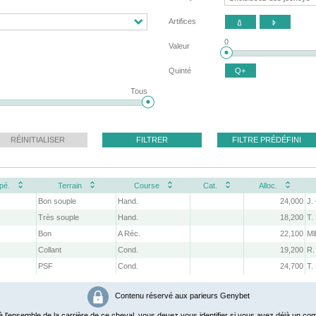
Artifices


0
Valeur
Quinté
Q+
Tous
RÉINITIALISER
FILTRER
FILTRE PRÉDÉFINI
pé.
Terrain
Course
Cat.
Alloc.
Bon souple
Hand.
24,000
J.
Très souple
Hand.
18,200
T.
Bon
A Réc.
22,100
Ml
Collant
Cond.
19,200
R.
PSF
Cond.
24,700
T.
Contenu réservé aux parieurs Genybet
 l'ensemble de la carrière de ce cheval, vous devez vous identifier si vous avez déjà un com