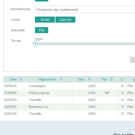
Revêtements
Corde
Droite
Gauche
Spécialité
Plat
Léger
Terrain
Date
Hippodrome
Dist.
Par.
C.
S
25/05/26
Compiègne
1400
G
Plat
07/05/26
ParisLongcha.
2100
MP
D
Plat
22/04/26
Chantilly
1600
D
Plat
10/03/26
Bordeaux-Le .
1900
D
Plat
19/02/26
Chantilly
1900
D
Plat
Pour accéder à