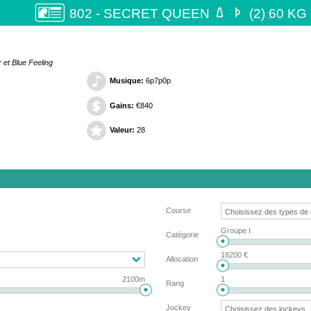


802 - SECRET QUEEN
(2) 60 KG
 et Blue Feeling
Musique:
6p7p0p
Gains:
€840
Valeur:
28
Course
Groupe I
Catégorie
18200 €
Allocation
2100m
1
Rang
Jockey