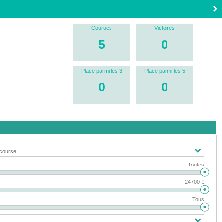
Courues
Victoires
5
0
Place parmi les 3
Place parmi les 5
0
0
Toutes
24700 €
Tous