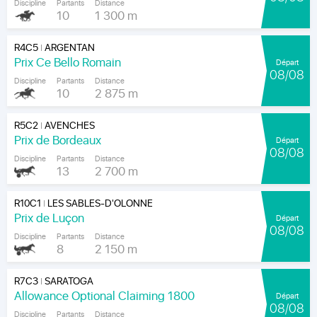
Discipline
Partants
Distance
10
1 300 m
R4C5
ARGENTAN
|
Prix Ce Bello Romain
Départ
08/08
Discipline
Partants
Distance
10
2 875 m
R5C2
AVENCHES
|
Prix de Bordeaux
Départ
08/08
Discipline
Partants
Distance
13
2 700 m
R10C1
LES SABLES-D'OLONNE
|
Prix de Luçon
Départ
08/08
Discipline
Partants
Distance
8
2 150 m
R7C3
SARATOGA
|
Allowance Optional Claiming 1800
Départ
08/08
Discipline
Partants
Distance