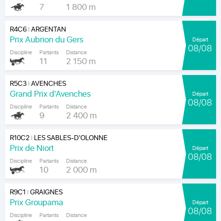
7
1 800 m
R4C6
ARGENTAN
|
Prix Aubrion du Gers
Départ
08/08
Discipline
Partants
Distance
11
2 150 m
R5C3
AVENCHES
|
Grand Prix d'Avenches
Départ
08/08
Discipline
Partants
Distance
9
2 400 m
R10C2
LES SABLES-D'OLONNE
|
Prix de Niort
Départ
08/08
Discipline
Partants
Distance
10
2 000 m
R9C1
GRAIGNES
|
Prix Groupama
Départ
08/08
Discipline
Partants
Distance