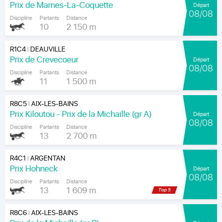
Prix de Marnes-La-Coquette
Départ
08/08
Discipline
Partants
Distance
10
2 150 m
R1C4
DEAUVILLE
|
Prix de Crevecoeur
Départ
08/08
Discipline
Partants
Distance
11
1 500 m
R8C5
AIX-LES-BAINS
|
Prix Kiloutou - Prix de la Michaille (gr A)
Départ
08/08
Discipline
Partants
Distance
13
2 700 m
R4C1
ARGENTAN
|
Prix Hohneck
Départ
08/08
Discipline
Partants
Distance
13
1 609 m
R8C6
AIX-LES-BAINS
|