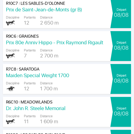
R10C7
LES SABLES-D'OLONNE
|
Prix de Saint-Jean-de-Monts (gr B)
Départ
08/08
Discipline
Partants
Distance
12
2 650 m
R9C6
GRAIGNES
|
Prix 80e Anniv Hippo - Prix Raymond Rigault
Départ
08/08
Discipline
Partants
Distance
7
2 700 m
R7C8
SARATOGA
|
Maiden Special Weight 1700
Départ
08/08
Discipline
Partants
Distance
12
1 700 m
R6C10
MEADOWLANDS
|
Dr. John R. Steele Memorial
Départ
08/08
Discipline
Partants
Distance
11
1 609 m