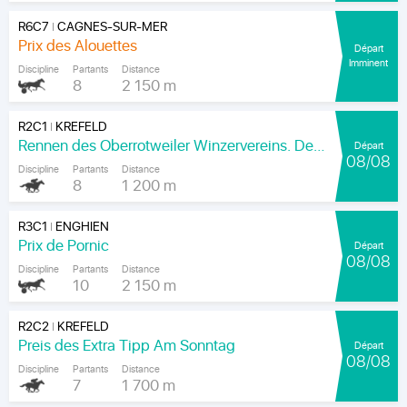
R6C7
CAGNES-SUR-MER
|
Prix des Alouettes
Départ
Imminent
Discipline
Partants
Distance
8
2 150 m
R2C1
KREFELD
|
Rennen des Oberrotweiler Winzervereins. Der Klassiker Am Kaiser.
Départ
08/08
Discipline
Partants
Distance
8
1 200 m
R3C1
ENGHIEN
|
Prix de Pornic
Départ
08/08
Discipline
Partants
Distance
10
2 150 m
R2C2
KREFELD
|
Preis des Extra Tipp Am Sonntag
Départ
08/08
Discipline
Partants
Distance
7
1 700 m