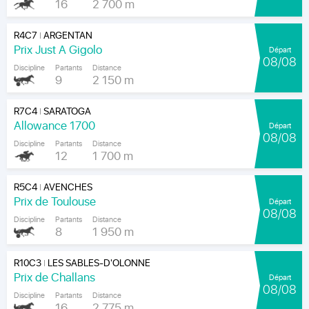
16
2 700 m
R4C7
ARGENTAN
|
Prix Just A Gigolo
Départ
08/08
Discipline
Partants
Distance
9
2 150 m
R7C4
SARATOGA
|
Allowance 1700
Départ
08/08
Discipline
Partants
Distance
12
1 700 m
R5C4
AVENCHES
|
Prix de Toulouse
Départ
08/08
Discipline
Partants
Distance
8
1 950 m
R10C3
LES SABLES-D'OLONNE
|
Prix de Challans
Départ
08/08
Discipline
Partants
Distance
16
2 775 m