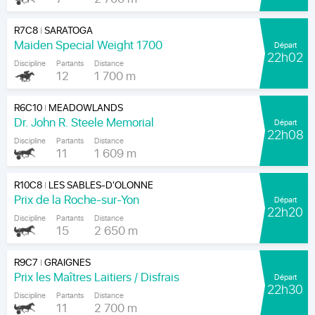
R7C8
SARATOGA
|
Maiden Special Weight 1700
Départ
22h02
Discipline
Partants
Distance
12
1 700 m
R6C10
MEADOWLANDS
|
Dr. John R. Steele Memorial
Départ
22h08
Discipline
Partants
Distance
11
1 609 m
R10C8
LES SABLES-D'OLONNE
|
Prix de la Roche-sur-Yon
Départ
22h20
Discipline
Partants
Distance
15
2 650 m
R9C7
GRAIGNES
|
Prix les Maîtres Laitiers / Disfrais
Départ
22h30
Discipline
Partants
Distance
11
2 700 m