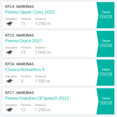
R7C4
MAROÑAS
|
Premio Upper Class 2020
Départ
09/08
Discipline
Partants
Distance
11
1 200 m
R7C5
MAROÑAS
|
Premio Draco 2021
Départ
09/08
Discipline
Partants
Distance
13
1 000 m
R7C6
MAROÑAS
|
Clasico Romantico S.
Départ
09/08
Discipline
Partants
Distance
5
1 100 m
R7C7
MAROÑAS
|
Premio Freedom Of Speech 2022
Départ
09/08
Discipline
Partants
Distance
12
1 200 m