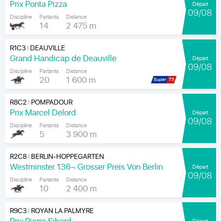
Prix Ponta Pizza
Départ
09/08
Discipline
Partants
Distance
14
2 475 m
R1C3
DEAUVILLE
|
Grand Handicap de Deauville
Départ
09/08
Discipline
Partants
Distance
20
1 600 m
R8C2
POMPADOUR
|
Prix Marcel Delord
Départ
09/08
Discipline
Partants
Distance
5
3 900 m
R2C8
BERLIN-HOPPEGARTEN
|
Westminster 136¬ Grosser Preis Von Berlin
Départ
09/08
Discipline
Partants
Distance
10
2 400 m
R9C3
ROYAN LA PALMYRE
|