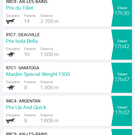
R8C8
AIX-LES-BAINS
|
Prix du Tillet
Départ
17h30
Discipline
Partants
Distance
14
2 700 m
R1C7
DEAUVILLE
|
Prix Isola Bella
Départ
17h42
Discipline
Partants
Distance
10
1 500 m
R7C1
SARATOGA
|
Maiden Special Weight 1300
Départ
17h47
Discipline
Partants
Distance
9
1 300 m
R4C4
ARGENTAN
|
Prix Up And Quick
Départ
17h57
Discipline
Partants
Distance
9
1 609 m
R8C9
AIX-LES-BAINS
|