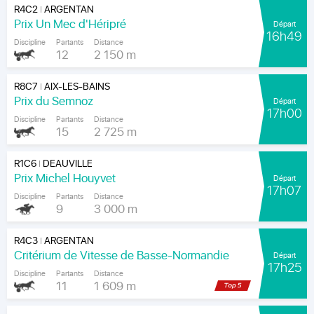
R4C2
ARGENTAN
|
Prix Un Mec d'Héripré
Départ
16h49
Discipline
Partants
Distance
12
2 150 m
R8C7
AIX-LES-BAINS
|
Prix du Semnoz
Départ
17h00
Discipline
Partants
Distance
15
2 725 m
R1C6
DEAUVILLE
|
Prix Michel Houyvet
Départ
17h07
Discipline
Partants
Distance
9
3 000 m
R4C3
ARGENTAN
|
Critérium de Vitesse de Basse-Normandie
Départ
17h25
Discipline
Partants
Distance
11
1 609 m