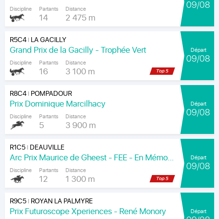
09/08
Discipline
Partants
Distance
14
2 475 m
R5C4
LA GACILLY
|
Grand Prix de la Gacilly - Trophée Vert
Départ
09/08
Discipline
Partants
Distance
16
3 100 m
R8C4
POMPADOUR
|
Prix Dominique Marcilhacy
Départ
09/08
Discipline
Partants
Distance
5
3 900 m
R1C5
DEAUVILLE
|
Arc Prix Maurice de Gheest - FEE - En Mémoire de Louis Romanet
Départ
09/08
Discipline
Partants
Distance
12
1 300 m
R9C5
ROYAN LA PALMYRE
|
Prix Futuroscope Xperiences - René Monory
Départ