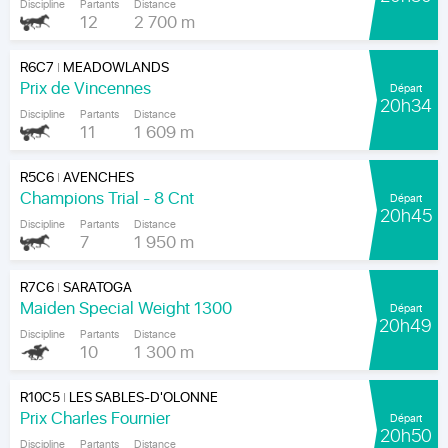
Discipline
Partants
Distance
12
2 700 m
R6C7
MEADOWLANDS
|
Prix de Vincennes
Départ
20h34
Discipline
Partants
Distance
11
1 609 m
R5C6
AVENCHES
|
Champions Trial - 8 Cnt
Départ
20h45
Discipline
Partants
Distance
7
1 950 m
R7C6
SARATOGA
|
Maiden Special Weight 1300
Départ
20h49
Discipline
Partants
Distance
10
1 300 m
R10C5
LES SABLES-D'OLONNE
|
Prix Charles Fournier
Départ
20h50
Discipline
Partants
Distance