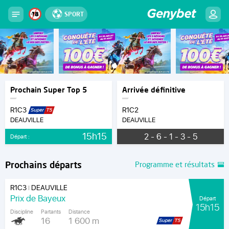
SPORT
Prochain Super Top 5
Arrivée définitive
R1C3
R1C2
DEAUVILLE
DEAUVILLE
15h15
2 - 6 - 1 - 3 - 5
Départ :
Prochains départs
Programme et résultats
R1C3
DEAUVILLE
|
Prix de Bayeux
Départ
15h15
Discipline
Partants
Distance
16
1 600 m