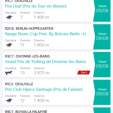
R1C1
DEAUVILLE
|
Prix Osaf (Prix de Tour-en-Bessin)
Départ
09/08
Discipline
Partants
Distance
7
1 400 m
R2C6
BERLIN-HOPPEGARTEN
|
Range Rover-Cup Pres. By Britcars Berlin- Hoppegartener Stutenp.
Départ
09/08
Discipline
Partants
Distance
11
1 800 m
R3C7
DIVONNE-LES-BAINS
|
Grand Prix de Trotting de Divonne-les-Bains
Départ
09/08
Discipline
Partants
Distance
13
2 675 m
R1C2
DEAUVILLE
|
Prix Club Hipico Santiago (Prix de Falaise)
Départ
09/08
Discipline
Partants
Distance
12
1 400 m
R9C1
ROYAN LA PALMYRE
|