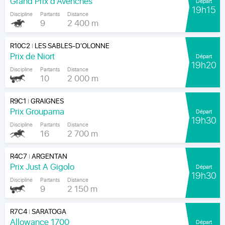
Grand Prix d'Avenches
Départ
19h15
Discipline
Partants
Distance
9
2 400 m
R10C2
LES SABLES-D'OLONNE
|
Prix de Niort
Départ
19h20
Discipline
Partants
Distance
10
2 000 m
R9C1
GRAIGNES
|
Prix Groupama
Départ
19h30
Discipline
Partants
Distance
16
2 700 m
R4C7
ARGENTAN
|
Prix Just A Gigolo
Départ
19h30
Discipline
Partants
Distance
9
2 150 m
R7C4
SARATOGA
|
Allowance 1700
Départ