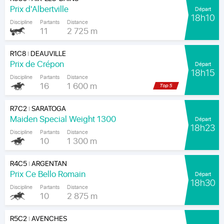
Prix d'Albertville
Départ
18h10
Discipline
Partants
Distance
11
2 725 m
R1C8
DEAUVILLE
|
Prix de Crépon
Départ
18h15
Discipline
Partants
Distance
16
1 600 m
R7C2
SARATOGA
|
Maiden Special Weight 1300
Départ
18h23
Discipline
Partants
Distance
10
1 300 m
R4C5
ARGENTAN
|
Prix Ce Bello Romain
Départ
18h30
Discipline
Partants
Distance
10
2 875 m
R5C2
AVENCHES
|