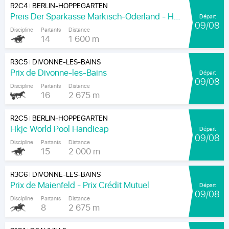
R2C4
BERLIN-HOPPEGARTEN
|
Preis Der Sparkasse Märkisch-Oderland - Hkjc World Pool Trophy
Départ
09/08
Discipline
Partants
Distance
14
1 600 m
R3C5
DIVONNE-LES-BAINS
|
Prix de Divonne-les-Bains
Départ
09/08
Discipline
Partants
Distance
16
2 675 m
R2C5
BERLIN-HOPPEGARTEN
|
Hkjc World Pool Handicap
Départ
09/08
Discipline
Partants
Distance
15
2 000 m
R3C6
DIVONNE-LES-BAINS
|
Prix de Maienfeld - Prix Crédit Mutuel
Départ
09/08
Discipline
Partants
Distance
8
2 675 m