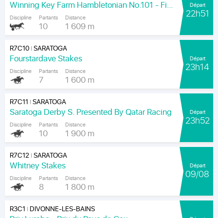
Winning Key Farm Hambletonian No.101 - Final
Départ
22h51
Discipline
Partants
Distance
10
1 609 m
R7C10
SARATOGA
|
Fourstardave Stakes
Départ
23h14
Discipline
Partants
Distance
7
1 600 m
R7C11
SARATOGA
|
Saratoga Derby S. Presented By Qatar Racing
Départ
23h52
Discipline
Partants
Distance
10
1 900 m
R7C12
SARATOGA
|
Whitney Stakes
Départ
09/08
Discipline
Partants
Distance
8
1 800 m
R3C1
DIVONNE-LES-BAINS
|