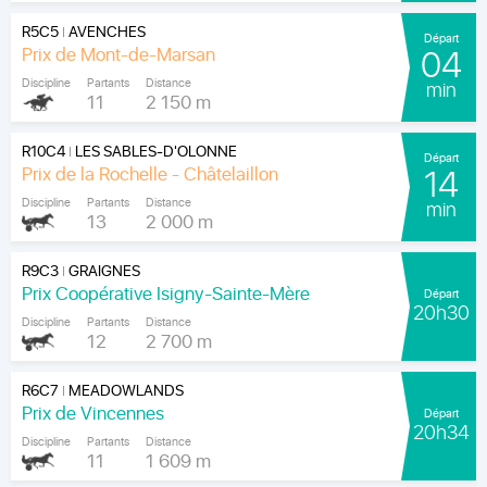
R5C5
AVENCHES
|
Départ
Prix de Mont-de-Marsan
04
Discipline
Partants
Distance
min
11
2 150 m
R10C4
LES SABLES-D'OLONNE
|
Départ
Prix de la Rochelle - Châtelaillon
14
Discipline
Partants
Distance
min
13
2 000 m
R9C3
GRAIGNES
|
Prix Coopérative Isigny-Sainte-Mère
Départ
20h30
Discipline
Partants
Distance
12
2 700 m
R6C7
MEADOWLANDS
|
Prix de Vincennes
Départ
20h34
Discipline
Partants
Distance
11
1 609 m