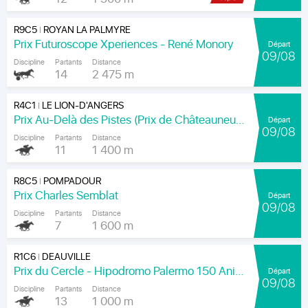
R9C5
ROYAN LA PALMYRE
|
Prix Futuroscope Xperiences - René Monory
Départ
09/08
Discipline
Partants
Distance
14
2 475 m
R4C1
LE LION-D'ANGERS
|
Prix Au-Delà des Pistes (Prix de Châteauneuf-sur-Sarthe)
Départ
09/08
Discipline
Partants
Distance
11
1 400 m
R8C5
POMPADOUR
|
Prix Charles Semblat
Départ
09/08
Discipline
Partants
Distance
7
1 600 m
R1C6
DEAUVILLE
|
Prix du Cercle - Hipodromo Palermo 150 Aniversario
Départ
09/08
Discipline
Partants
Distance
13
1 000 m