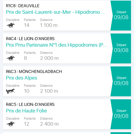
R1C8
DEAUVILLE
|
Prix de Saint-Laurent-sur-Mer - Hipodromo de Maronas
Départ
09/08
Discipline
Partants
Distance
14
1 100 m
R4C4
LE LION-D'ANGERS
|
Prix Pmu Partenaire N°1 des Hippodromes (Prix du Moulin de Varennes)
Départ
09/08
Discipline
Partants
Distance
8
2 000 m
R6C3
MÖNCHENGLADBACH
|
Prix des Alpes
Départ
09/08
Discipline
Partants
Distance
10
2 100 m
R4C5
LE LION-D'ANGERS
|
Prix de Haute Folie
Départ
09/08
Discipline
Partants
Distance
12
2 400 m