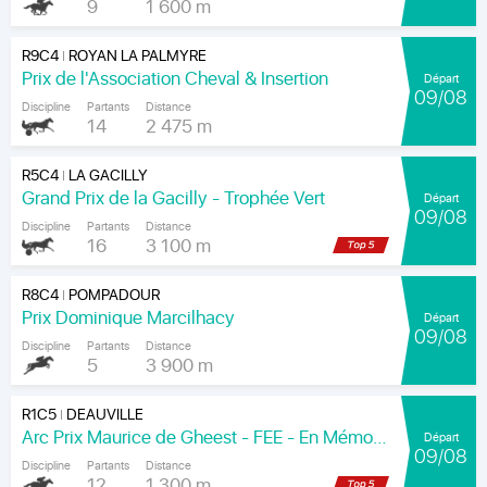
9
1 600 m
R9C4
ROYAN LA PALMYRE
|
Prix de l'Association Cheval & Insertion
Départ
09/08
Discipline
Partants
Distance
14
2 475 m
R5C4
LA GACILLY
|
Grand Prix de la Gacilly - Trophée Vert
Départ
09/08
Discipline
Partants
Distance
16
3 100 m
R8C4
POMPADOUR
|
Prix Dominique Marcilhacy
Départ
09/08
Discipline
Partants
Distance
5
3 900 m
R1C5
DEAUVILLE
|
Arc Prix Maurice de Gheest - FEE - En Mémoire de Louis Romanet
Départ
09/08
Discipline
Partants
Distance
12
1 300 m