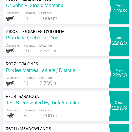
Dr. John R. Steele Memorial
Départ
22h08
Discipline
Partants
Distance
11
1 609 m
R10C8
LES SABLES-D'OLONNE
|
Prix de la Roche-sur-Yon
Départ
22h20
Discipline
Partants
Distance
15
2 650 m
R9C7
GRAIGNES
|
Prix les Maîtres Laitiers / Disfrais
Départ
22h30
Discipline
Partants
Distance
11
2 700 m
R7C9
SARATOGA
|
Test S. Presented By Ticketmaster
Départ
22h36
Discipline
Partants
Distance
8
1 400 m
R6C11
MEADOWLANDS
|