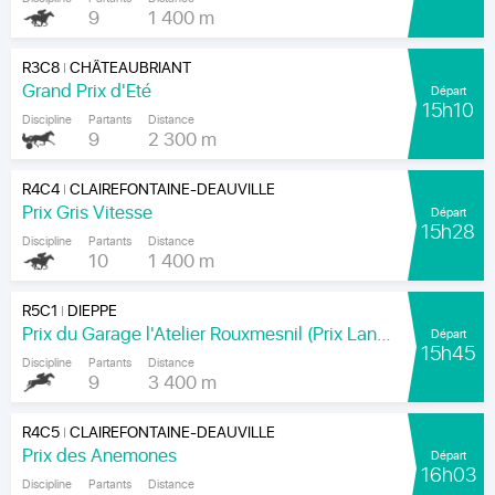
9
1 400 m
R3C8
CHÂTEAUBRIANT
|
Grand Prix d'Eté
Départ
15h10
Discipline
Partants
Distance
9
2 300 m
R4C4
CLAIREFONTAINE-DEAUVILLE
|
Prix Gris Vitesse
Départ
15h28
Discipline
Partants
Distance
10
1 400 m
R5C1
DIEPPE
|
Prix du Garage l'Atelier Rouxmesnil (Prix Lands End)
Départ
15h45
Discipline
Partants
Distance
9
3 400 m
R4C5
CLAIREFONTAINE-DEAUVILLE
|
Prix des Anemones
Départ
16h03
Discipline
Partants
Distance