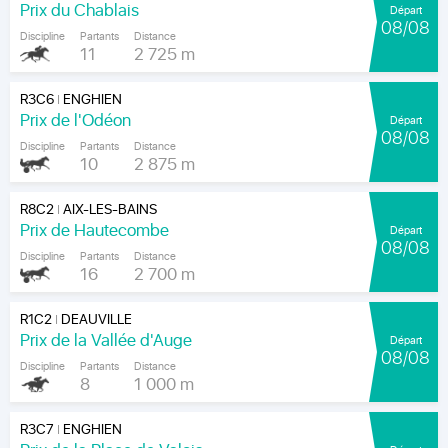
Prix du Chablais
Départ
08/08
Discipline
Partants
Distance
11
2 725 m
R3C6
ENGHIEN
|
Prix de l'Odéon
Départ
08/08
Discipline
Partants
Distance
10
2 875 m
R8C2
AIX-LES-BAINS
|
Prix de Hautecombe
Départ
08/08
Discipline
Partants
Distance
16
2 700 m
R1C2
DEAUVILLE
|
Prix de la Vallée d'Auge
Départ
08/08
Discipline
Partants
Distance
8
1 000 m
R3C7
ENGHIEN
|