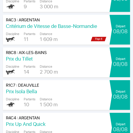
Discipline
Partants
Distance
9
3 000 m
R4C3
ARGENTAN
|
Critérium de Vitesse de Basse-Normandie
Départ
08/08
Discipline
Partants
Distance
11
1 609 m
R8C8
AIX-LES-BAINS
|
Prix du Tillet
Départ
08/08
Discipline
Partants
Distance
14
2 700 m
R1C7
DEAUVILLE
|
Prix Isola Bella
Départ
08/08
Discipline
Partants
Distance
10
1 500 m
R4C4
ARGENTAN
|
Prix Up And Quick
Départ
08/08
Discipline
Partants
Distance