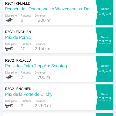
R2C1
KREFELD
|
Rennen des Oberrotweiler Winzervereins. Der Klassiker Am Kaiser.
Départ
08/08
Discipline
Partants
Distance
8
1 200 m
R3C1
ENGHIEN
|
Prix de Pornic
Départ
08/08
Discipline
Partants
Distance
10
2 150 m
R2C2
KREFELD
|
Preis des Extra Tipp Am Sonntag
Départ
08/08
Discipline
Partants
Distance
7
1 700 m
R3C2
ENGHIEN
|
Prix de la Porte de Clichy
Départ
08/08
Discipline
Partants
Distance
9
2 250 m