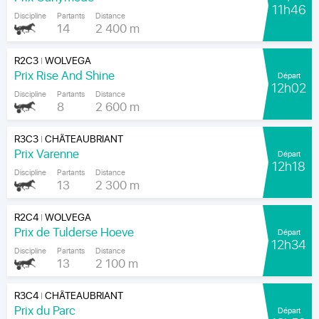
11h46
Discipline
Partants
Distance
14
2 400 m
R2C3
WOLVEGA
|
Prix Rise And Shine
Départ
12h02
Discipline
Partants
Distance
8
2 600 m
R3C3
CHÂTEAUBRIANT
|
Prix Varenne
Départ
12h18
Discipline
Partants
Distance
13
2 300 m
R2C4
WOLVEGA
|
Prix de Tulderse Hoeve
Départ
12h34
Discipline
Partants
Distance
13
2 100 m
R3C4
CHÂTEAUBRIANT
|
Prix du Parc
Départ