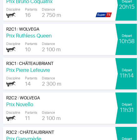
Prix Bruno Coquatrix
Départ
20h15
Discipline
Partants
Distance
16
2 750 m
R2C1
WOLVEGA
|
Prix Ruthless Queen
Départ
10h58
Discipline
Partants
Distance
10
2 100 m
R3C1
CHÂTEAUBRIANT
|
Prix Pierre Lefeuvre
Départ
11h14
Discipline
Partants
Distance
14
2 300 m
R2C2
WOLVEGA
|
Prix Novello
Départ
11h31
Discipline
Partants
Distance
11
2 100 m
R3C2
CHÂTEAUBRIANT
|
Prix Ganymède
Départ