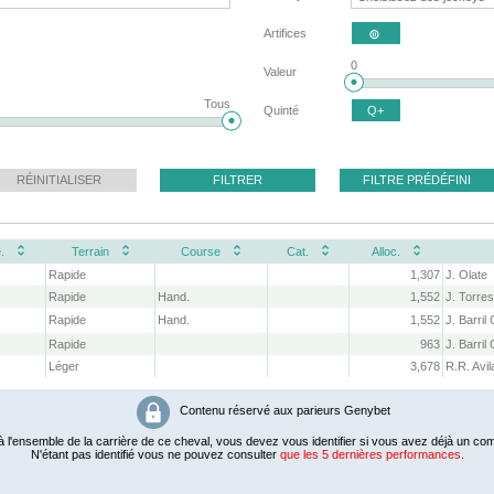
Artifices

0
Valeur
Tous
Quinté
Q+
RÉINITIALISER
FILTRER
FILTRE PRÉDÉFINI
.
Terrain
Course
Cat.
Alloc.
Rapide
1,307
J. Olate
Rapide
Hand.
1,552
J. Torre
Rapide
Hand.
1,552
J. Barril
Rapide
963
J. Barril
Léger
3,678
Contenu réservé aux parieurs Genybet
 l'ensemble de la carrière de ce cheval, vous devez vous identifier si vous avez déjà un com
N'étant pas identifié vous ne pouvez consulter
que les 5 dernières performances.