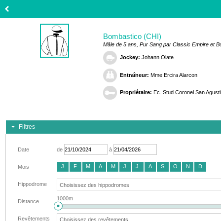
Bombastico (CHI)
Mâle de 5 ans, Pur Sang par Classic Empire et 
Jockey:
Johann Olate
Entraîneur:
Mme Ercira Alarcon
Propriétaire:
Ec. Stud Coronel San Agusti
Filtres
Date
de
à
J
F
M
A
M
J
J
A
S
O
N
D
Mois
Hippodrome
1000m
Distance
Revêtements