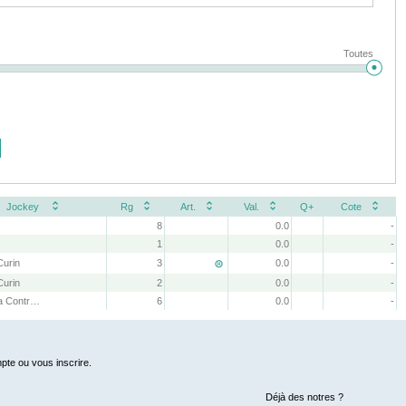
Toutes
Jockey
Rg
Art.
Val.
Q+
Cote
8
0.0
-
s
1
0.0
-
 Curin
3
0.0
-

 Curin
2
0.0
-
R.R. Avila Contreras
6
0.0
-
pte ou vous inscrire.
Déjà des notres ?