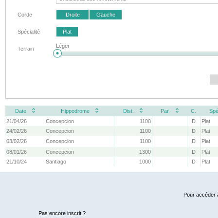
Corde
Droite
Gauche
Spécialité
Plat
Léger
Terrain
Date
Hippodrome
Dist.
Par.
C.
Spé
21/04/26
Concepcion
1100
D
Plat
24/02/26
Concepcion
1100
D
Plat
03/02/26
Concepcion
1100
D
Plat
08/01/26
Concepcion
1300
D
Plat
21/10/24
Santiago
1000
D
Plat
Pour accéder à
Pas encore inscrit ?