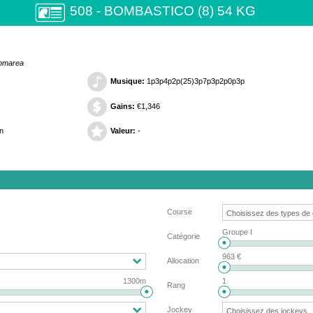
508 - BOMBASTICO (8) 54 KG
Bomarea
Musique:
1p3p4p2p(25)3p7p3p2p0p3p
Gains:
€1,346
n
Valeur:
-
Course
Groupe I
Catégorie
963 €
Allocation
1300m
1
Rang
Jockey