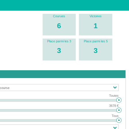
Courues
Victoires
6
1
Place parmi les 3
Place parmi les 5
3
3
Toutes
3678 €
Tous