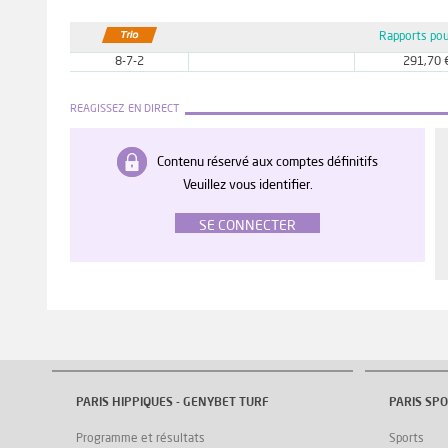
Rapports pou
8-7-2
291,70 
REAGISSEZ EN DIRECT
Contenu réservé aux comptes définitifs
Veuillez vous identifier.
SE CONNECTER
PARIS HIPPIQUES - GENYBET TURF
PARIS SPO
Programme et résultats
Sports