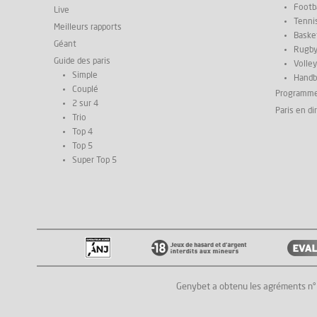
Footba
Live
Tenni
Meilleurs rapports
Basket
Géant
Rugb
Guide des paris
Volley
Simple
Handb
Couplé
Programm
2 sur 4
Paris en di
Trio
Top 4
Top 5
Super Top 5
Genybet a obtenu les agréments n