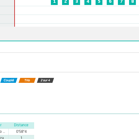
1
2
3
4
5
6
7
8
r
Distance
I. A. Carcamo Rubio
0'58''4
oza
1