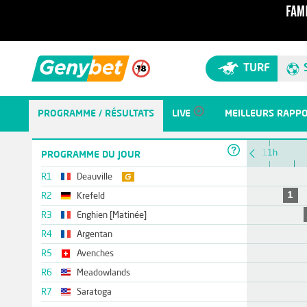
TURF
PROGRAMME / RÉSULTATS
LIVE
MEILLEURS RAPP
11h
PROGRAMME DU JOUR
R1
Deauville
1
R2
Krefeld
R3
Enghien [Matinée]
R4
Argentan
R5
Avenches
R6
Meadowlands
R7
Saratoga