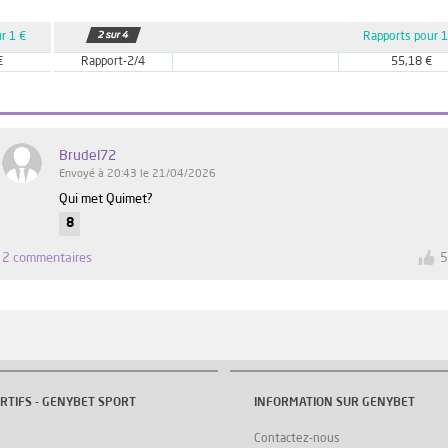
r 1 €
Rapports pour 1
€
Rapport-2/4
55,18 €
Brudel72
Envoyé à 20:43 le 21/04/2026
Qui met Quimet?
8
2 commentaires
RTIFS - GENYBET SPORT
INFORMATION SUR GENYBET
Contactez-nous