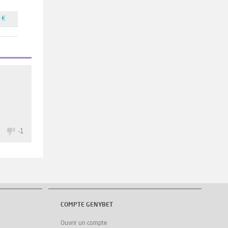
 €
5
-1
COMPTE GENYBET
Ouvrir un compte