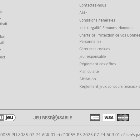
Contactez-nous
ll
Aide
s
Conditions générales
ball
Index égalité Femmes-Hommes
y
Charte de Protection de vos Donné
ball
Personnelles
all
Gérer mes cookies
e
Jeu responsable
rect
Réglement des offres
Plan du site
Affiliation
Réglement jeux concours réseaux 
° 0055-PH-2025-07-24-AGR-01 et n° 0055-PS-2025-07-24-AGR-01 délivrés par l'