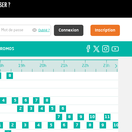
Connexion
Inscription
Oublié ?
ROMOS
8h
19h
20h
21h
22h
23h
00h
8
4
5
6
7
8
2
3
4
5
6
7
8
9
10
11
1
2
3
4
5
6
7
8
9
10
1