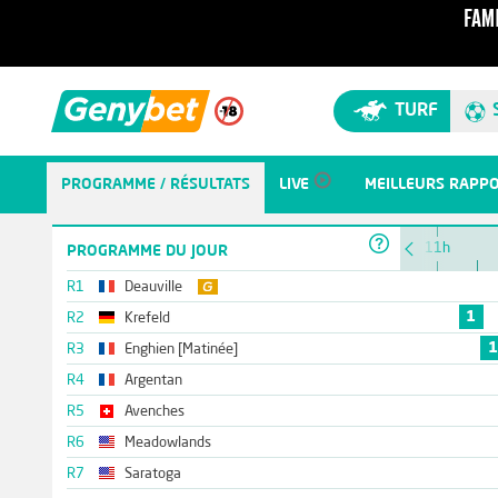
TURF
PROGRAMME / RÉSULTATS
LIVE
MEILLEURS RAPP
11h
PROGRAMME DU JOUR
R1
Deauville
1
R2
Krefeld
1
R3
Enghien [Matinée]
R4
Argentan
R5
Avenches
R6
Meadowlands
R7
Saratoga