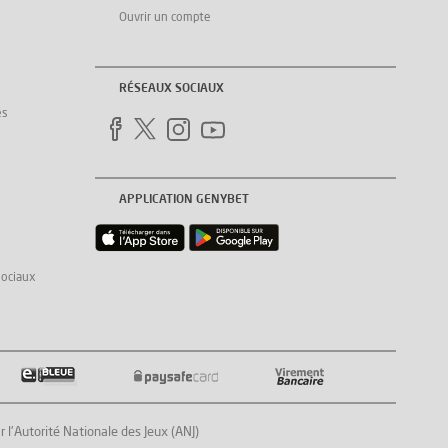
Ouvrir un compte
RÉSEAUX SOCIAUX
es
APPLICATION GENYBET
sociaux
Autorité Nationale des Jeux (ANJ)