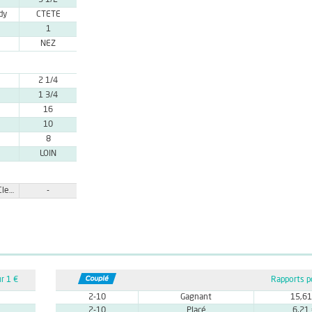
5 1/2
dy
CTETE
1
NEZ
2 1/4
1 3/4
16
10
8
LOIN
Mme B. Le Clerc
-
r 1 €
Rapports p
2-10
Gagnant
15,61
2-10
Placé
6,21