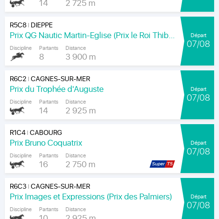
14
2 725 m
R5C8
DIEPPE
|
Prix QG Nautic Martin-Eglise (Prix le Roi Thibault)
Départ
07/08
Discipline
Partants
Distance
8
3 900 m
R6C2
CAGNES-SUR-MER
|
Prix du Trophée d'Auguste
Départ
07/08
Discipline
Partants
Distance
14
2 925 m
R1C4
CABOURG
|
Prix Bruno Coquatrix
Départ
07/08
Discipline
Partants
Distance
16
2 750 m
R6C3
CAGNES-SUR-MER
|
Prix Images et Expressions (Prix des Palmiers)
Départ
07/08
Discipline
Partants
Distance
10
2 925 m