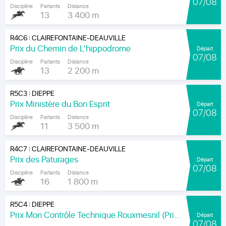
07/08
Discipline
Partants
Distance
13
3 400 m
R4C6
CLAIREFONTAINE-DEAUVILLE
|
Prix du Chemin de L'hippodrome
Départ
07/08
Discipline
Partants
Distance
13
2 200 m
R5C3
DIEPPE
|
Prix Ministère du Bon Esprit
Départ
07/08
Discipline
Partants
Distance
11
3 500 m
R4C7
CLAIREFONTAINE-DEAUVILLE
|
Prix des Paturages
Départ
07/08
Discipline
Partants
Distance
16
1 800 m
R5C4
DIEPPE
|
Prix Mon Contrôle Technique Rouxmesnil (Prix Jean de la Rochefoucauld)
Départ
07/08