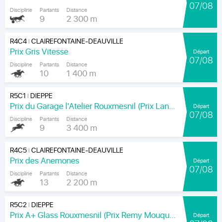
07/08
Discipline
Partants
Distance
9
2 300 m
R4C4
CLAIREFONTAINE-DEAUVILLE
|
Prix Gris Vitesse
Départ
07/08
Discipline
Partants
Distance
10
1 400 m
R5C1
DIEPPE
|
Prix du Garage l'Atelier Rouxmesnil (Prix Lands End)
Départ
07/08
Discipline
Partants
Distance
9
3 400 m
R4C5
CLAIREFONTAINE-DEAUVILLE
|
Prix des Anemones
Départ
07/08
Discipline
Partants
Distance
13
2 200 m
R5C2
DIEPPE
|
Prix A+ Glass Rouxmesnil (Prix Remy Mouquet)
Départ