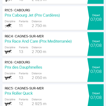
R1C5
CABOURG
|
Prix Cabourg Jet (Prix Cardères)
Départ
07/08
Discipline
Partants
Distance
11
2 750 m
R6C4
CAGNES-SUR-MER
|
Prix Race And Care (Prix Mediterranée)
Départ
07/08
Discipline
Partants
Distance
13
2 700 m
R1C6
CABOURG
|
Prix des Dauphinelles
Départ
07/08
Discipline
Partants
Distance
13
2 050 m
R6C5
CAGNES-SUR-MER
|
Prix Roller Quick
Départ
07/08
Discipline
Partants
Distance
12
2 925 m