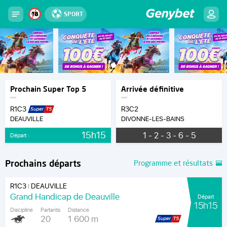
SPORT
Prochain Super Top 5
Arrivée définitive
R1C3
R3C2
DEAUVILLE
DIVONNE-LES-BAINS
15h15
1 - 2 - 3 - 6 - 5
Départ :
Prochains départs
Programme et résultats
R1C3
DEAUVILLE
|
Grand Handicap de Deauville
Départ
15h15
Discipline
Partants
Distance
20
1 600 m