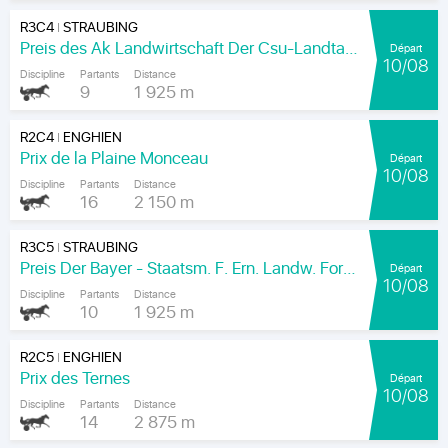
R3C4
STRAUBING
|
Preis des Ak Landwirtschaft Der Csu-Landtagsfraktion
Départ
10/08
Discipline
Partants
Distance
9
1 925 m
R2C4
ENGHIEN
|
Prix de la Plaine Monceau
Départ
10/08
Discipline
Partants
Distance
16
2 150 m
R3C5
STRAUBING
|
Preis Der Bayer - Staatsm. F. Ern. Landw. Forsten Und Tourism
Départ
10/08
Discipline
Partants
Distance
10
1 925 m
R2C5
ENGHIEN
|
Prix des Ternes
Départ
10/08
Discipline
Partants
Distance
14
2 875 m