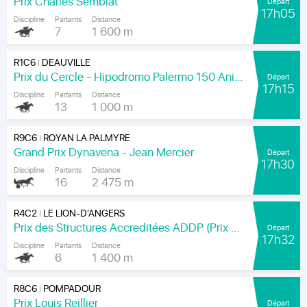
Prix Charles Semblat
Départ
17h05
Discipline
Partants
Distance
7
1 600 m
R1C6
DEAUVILLE
|
Prix du Cercle - Hipodromo Palermo 150 Aniversario
Départ
17h15
Discipline
Partants
Distance
13
1 000 m
R9C6
ROYAN LA PALMYRE
|
Grand Prix Dynavena - Jean Mercier
Départ
17h30
Discipline
Partants
Distance
16
2 475 m
R4C2
LE LION-D'ANGERS
|
Prix des Structures Accreditées ADDP (Prix Léon Carabin)
Départ
17h32
Discipline
Partants
Distance
6
1 400 m
R8C6
POMPADOUR
|
Prix Louis Reillier
Départ