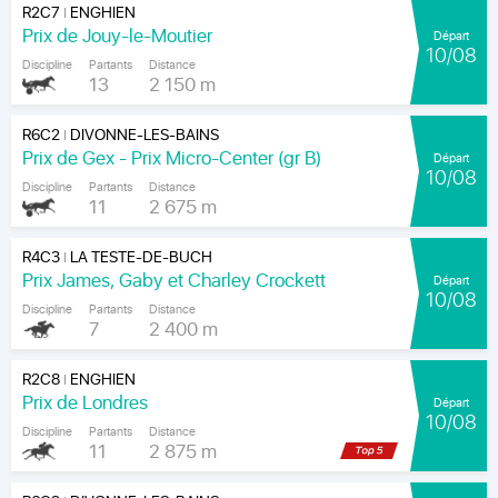
R2C7
ENGHIEN
|
Prix de Jouy-le-Moutier
Départ
10/08
Discipline
Partants
Distance
13
2 150 m
R6C2
DIVONNE-LES-BAINS
|
Prix de Gex - Prix Micro-Center (gr B)
Départ
10/08
Discipline
Partants
Distance
11
2 675 m
R4C3
LA TESTE-DE-BUCH
|
Prix James, Gaby et Charley Crockett
Départ
10/08
Discipline
Partants
Distance
7
2 400 m
R2C8
ENGHIEN
|
Prix de Londres
Départ
10/08
Discipline
Partants
Distance
11
2 875 m