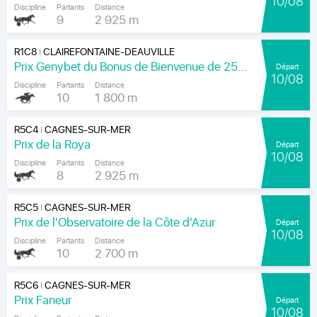
10/08
Discipline
Partants
Distance
9
2 925 m
R1C8
CLAIREFONTAINE-DEAUVILLE
|
Prix Genybet du Bonus de Bienvenue de 250 Euros (Prix Ramsin)
Départ
10/08
Discipline
Partants
Distance
10
1 800 m
R5C4
CAGNES-SUR-MER
|
Prix de la Roya
Départ
10/08
Discipline
Partants
Distance
8
2 925 m
R5C5
CAGNES-SUR-MER
|
Prix de l'Observatoire de la Côte d'Azur
Départ
10/08
Discipline
Partants
Distance
10
2 700 m
R5C6
CAGNES-SUR-MER
|
Prix Faneur
Départ
10/08