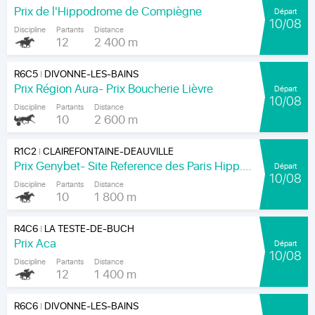
Prix de l'Hippodrome de Compiègne
Départ
10/08
Discipline
Partants
Distance
12
2 400 m
R6C5
DIVONNE-LES-BAINS
|
Prix Région Aura- Prix Boucherie Lièvre
Départ
10/08
Discipline
Partants
Distance
10
2 600 m
R1C2
CLAIREFONTAINE-DEAUVILLE
|
Prix Genybet- Site Reference des Paris Hipp.(px du Domaine du H. Bois)
Départ
10/08
Discipline
Partants
Distance
10
1 800 m
R4C6
LA TESTE-DE-BUCH
|
Prix Aca
Départ
10/08
Discipline
Partants
Distance
12
1 400 m
R6C6
DIVONNE-LES-BAINS
|