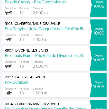
Prix de Crassy - Prix Credit Mutuel
Départ
10/08
Discipline
Partants
Distance
12
2 000 m
R1C3
CLAIREFONTAINE-DEAUVILLE
|
Prix Genybet de la Conquête de l'Eté (Prix Blangy-le-Château)
Départ
10/08
Discipline
Partants
Distance
13
1 400 m
R6C7
DIVONNE-LES-BAINS
|
Prix Louis Haret- Prix Ville de Divonne-les-B
Départ
10/08
Discipline
Partants
Distance
13
2 600 m
R4C7
LA TESTE-DE-BUCH
|
Prix Duralock
Départ
10/08
Discipline
Partants
Distance
13
1 600 m
R1C4
CLAIREFONTAINE-DEAUVILLE
|