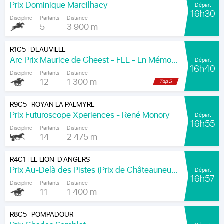
Prix Dominique Marcilhacy
Départ
16h30
Discipline
Partants
Distance
5
3 900 m
R1C5
DEAUVILLE
|
Arc Prix Maurice de Gheest - FEE - En Mémoire de Louis Romanet
Départ
16h40
Discipline
Partants
Distance
12
1 300 m
R9C5
ROYAN LA PALMYRE
|
Prix Futuroscope Xperiences - René Monory
Départ
16h55
Discipline
Partants
Distance
14
2 475 m
R4C1
LE LION-D'ANGERS
|
Prix Au-Delà des Pistes (Prix de Châteauneuf-sur-Sarthe)
Départ
16h57
Discipline
Partants
Distance
11
1 400 m
R8C5
POMPADOUR
|