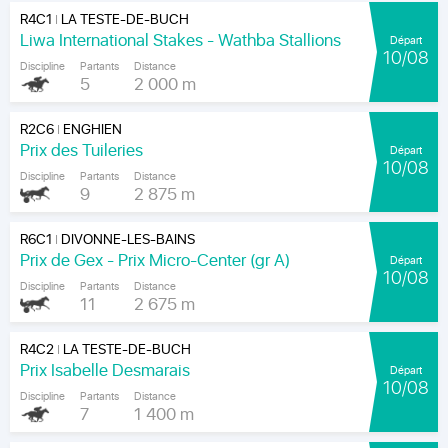
R4C1
LA TESTE-DE-BUCH
|
Liwa International Stakes - Wathba Stallions
Départ
10/08
Discipline
Partants
Distance
5
2 000 m
R2C6
ENGHIEN
|
Prix des Tuileries
Départ
10/08
Discipline
Partants
Distance
9
2 875 m
R6C1
DIVONNE-LES-BAINS
|
Prix de Gex - Prix Micro-Center (gr A)
Départ
10/08
Discipline
Partants
Distance
11
2 675 m
R4C2
LA TESTE-DE-BUCH
|
Prix Isabelle Desmarais
Départ
10/08
Discipline
Partants
Distance
7
1 400 m