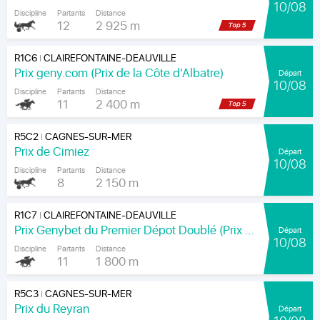
10/08
Discipline
Partants
Distance
12
2 925 m
R1C6
CLAIREFONTAINE-DEAUVILLE
|
Prix geny.com (Prix de la Côte d'Albatre)
Départ
10/08
Discipline
Partants
Distance
11
2 400 m
R5C2
CAGNES-SUR-MER
|
Prix de Cimiez
Départ
10/08
Discipline
Partants
Distance
8
2 150 m
R1C7
CLAIREFONTAINE-DEAUVILLE
|
Prix Genybet du Premier Dépot Doublé (Prix The Wonder)
Départ
10/08
Discipline
Partants
Distance
11
1 800 m
R5C3
CAGNES-SUR-MER
|
Prix du Reyran
Départ