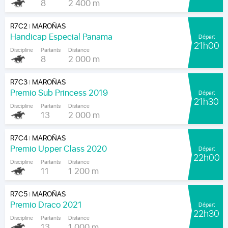
8
2 400 m
R7C2
MAROÑAS
|
Handicap Especial Panama
Départ
21h00
Discipline
Partants
Distance
8
2 000 m
R7C3
MAROÑAS
|
Premio Sub Princess 2019
Départ
21h30
Discipline
Partants
Distance
13
2 000 m
R7C4
MAROÑAS
|
Premio Upper Class 2020
Départ
22h00
Discipline
Partants
Distance
11
1 200 m
R7C5
MAROÑAS
|
Premio Draco 2021
Départ
22h30
Discipline
Partants
Distance
13
1 000 m