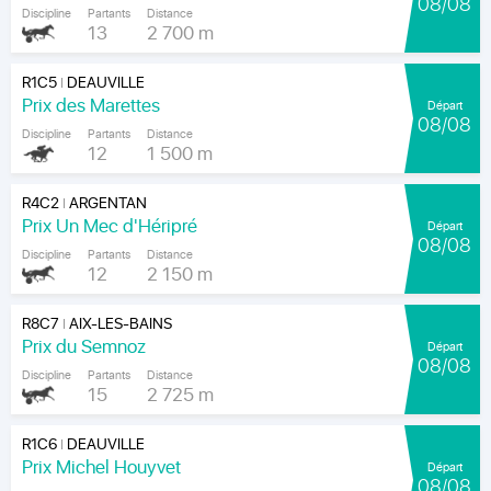
08/08
Discipline
Partants
Distance
13
2 700 m
R1C5
DEAUVILLE
|
Prix des Marettes
Départ
08/08
Discipline
Partants
Distance
12
1 500 m
R4C2
ARGENTAN
|
Prix Un Mec d'Héripré
Départ
08/08
Discipline
Partants
Distance
12
2 150 m
R8C7
AIX-LES-BAINS
|
Prix du Semnoz
Départ
08/08
Discipline
Partants
Distance
15
2 725 m
R1C6
DEAUVILLE
|
Prix Michel Houyvet
Départ
08/08