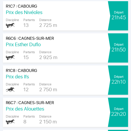
R1C7
CABOURG
|
Prix des Nivéoles
Départ
21h45
Discipline
Partants
Distance
13
2 725 m
R6C6
CAGNES-SUR-MER
|
Prix Esther Duflo
Départ
21h50
Discipline
Partants
Distance
15
2 925 m
R1C8
CABOURG
|
Prix des Ifs
Départ
22h10
Discipline
Partants
Distance
12
2 750 m
R6C7
CAGNES-SUR-MER
|
Prix des Alouettes
Départ
22h20
Discipline
Partants
Distance
8
2 150 m