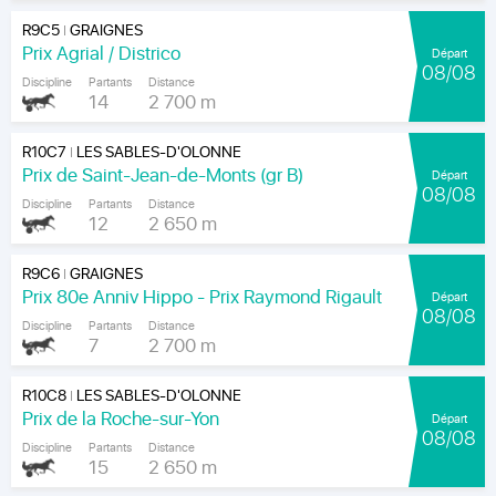
R9C5
GRAIGNES
|
Prix Agrial / Districo
Départ
08/08
Discipline
Partants
Distance
14
2 700 m
R10C7
LES SABLES-D'OLONNE
|
Prix de Saint-Jean-de-Monts (gr B)
Départ
08/08
Discipline
Partants
Distance
12
2 650 m
R9C6
GRAIGNES
|
Prix 80e Anniv Hippo - Prix Raymond Rigault
Départ
08/08
Discipline
Partants
Distance
7
2 700 m
R10C8
LES SABLES-D'OLONNE
|
Prix de la Roche-sur-Yon
Départ
08/08
Discipline
Partants
Distance
15
2 650 m