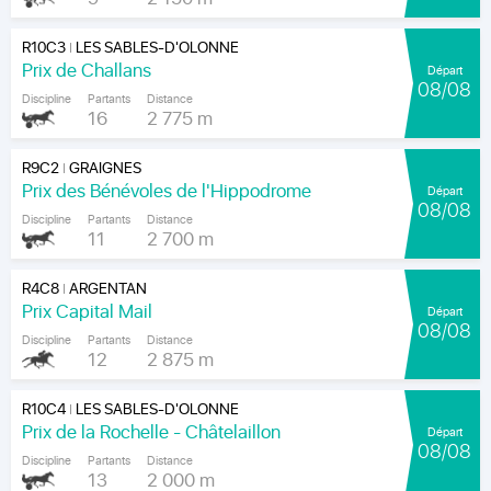
R10C3
LES SABLES-D'OLONNE
|
Prix de Challans
Départ
08/08
Discipline
Partants
Distance
16
2 775 m
R9C2
GRAIGNES
|
Prix des Bénévoles de l'Hippodrome
Départ
08/08
Discipline
Partants
Distance
11
2 700 m
R4C8
ARGENTAN
|
Prix Capital Mail
Départ
08/08
Discipline
Partants
Distance
12
2 875 m
R10C4
LES SABLES-D'OLONNE
|
Prix de la Rochelle - Châtelaillon
Départ
08/08
Discipline
Partants
Distance
13
2 000 m