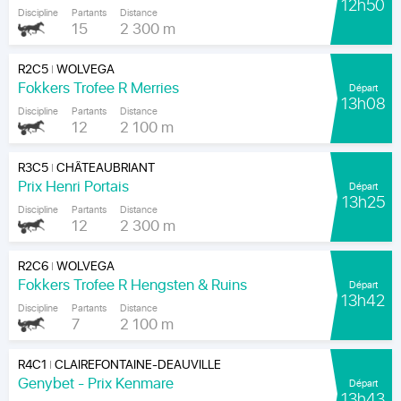
12h50
Discipline
Partants
Distance
15
2 300 m
R2C5
WOLVEGA
|
Fokkers Trofee R Merries
Départ
13h08
Discipline
Partants
Distance
12
2 100 m
R3C5
CHÂTEAUBRIANT
|
Prix Henri Portais
Départ
13h25
Discipline
Partants
Distance
12
2 300 m
R2C6
WOLVEGA
|
Fokkers Trofee R Hengsten & Ruins
Départ
13h42
Discipline
Partants
Distance
7
2 100 m
R4C1
CLAIREFONTAINE-DEAUVILLE
|
Genybet - Prix Kenmare
Départ
13h43