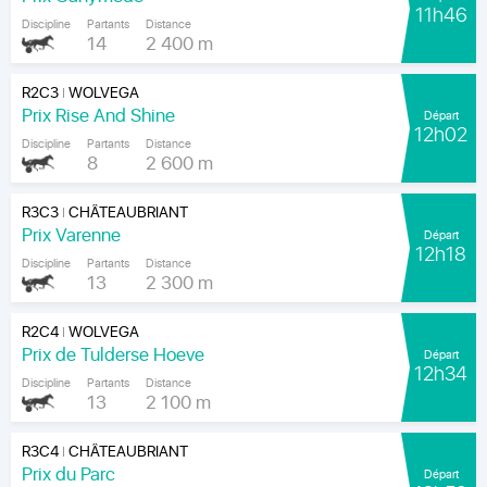
11h46
Discipline
Partants
Distance
14
2 400 m
R2C3
WOLVEGA
|
Prix Rise And Shine
Départ
12h02
Discipline
Partants
Distance
8
2 600 m
R3C3
CHÂTEAUBRIANT
|
Prix Varenne
Départ
12h18
Discipline
Partants
Distance
13
2 300 m
R2C4
WOLVEGA
|
Prix de Tulderse Hoeve
Départ
12h34
Discipline
Partants
Distance
13
2 100 m
R3C4
CHÂTEAUBRIANT
|
Prix du Parc
Départ