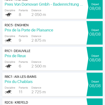
Preis Von Domovari Gmbh - Badeinrichtung Auf Mass
Départ
08/08
Discipline
Partants
Distance
8
2 050 m
R3C5
ENGHIEN
|
Prix de la Porte de Plaisance
Départ
08/08
Discipline
Partants
Distance
9
2 875 m
R1C1
DEAUVILLE
|
Prix de Reux
Départ
08/08
Discipline
Partants
Distance
6
2 500 m
R8C1
AIX-LES-BAINS
|
Prix du Chablais
Départ
08/08
Discipline
Partants
Distance
11
2 725 m
R2C6
KREFELD
|