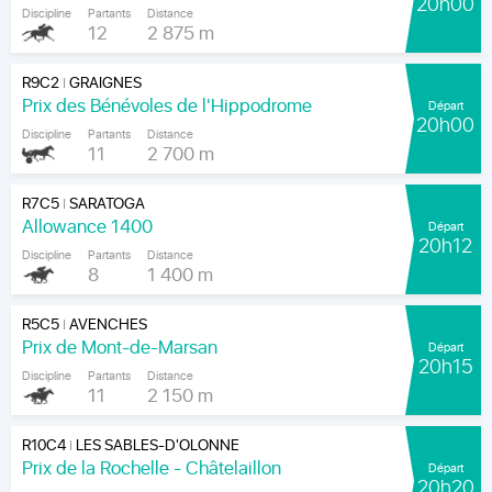
20h00
Discipline
Partants
Distance
12
2 875 m
R9C2
GRAIGNES
|
Prix des Bénévoles de l'Hippodrome
Départ
20h00
Discipline
Partants
Distance
11
2 700 m
R7C5
SARATOGA
|
Allowance 1400
Départ
20h12
Discipline
Partants
Distance
8
1 400 m
R5C5
AVENCHES
|
Prix de Mont-de-Marsan
Départ
20h15
Discipline
Partants
Distance
11
2 150 m
R10C4
LES SABLES-D'OLONNE
|
Prix de la Rochelle - Châtelaillon
Départ
20h20