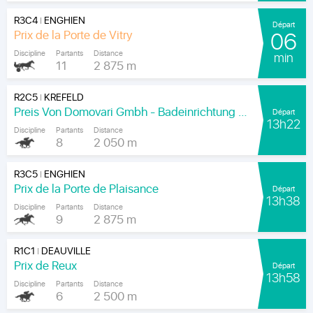
R3C4
ENGHIEN
|
Départ
Prix de la Porte de Vitry
06
Discipline
Partants
Distance
min
11
2 875 m
R2C5
KREFELD
|
Preis Von Domovari Gmbh - Badeinrichtung Auf Mass
Départ
13h22
Discipline
Partants
Distance
8
2 050 m
R3C5
ENGHIEN
|
Prix de la Porte de Plaisance
Départ
13h38
Discipline
Partants
Distance
9
2 875 m
R1C1
DEAUVILLE
|
Prix de Reux
Départ
13h58
Discipline
Partants
Distance
6
2 500 m