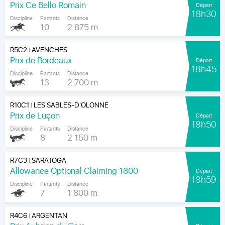
Prix Ce Bello Romain
Départ
18h30
Discipline
Partants
Distance
10
2 875 m
R5C2
AVENCHES
|
Prix de Bordeaux
Départ
18h45
Discipline
Partants
Distance
13
2 700 m
R10C1
LES SABLES-D'OLONNE
|
Prix de Luçon
Départ
18h50
Discipline
Partants
Distance
8
2 150 m
R7C3
SARATOGA
|
Allowance Optional Claiming 1800
Départ
18h59
Discipline
Partants
Distance
7
1 800 m
R4C6
ARGENTAN
|