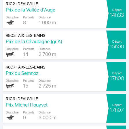
R1C2
DEAUVILLE
|
Prix de la Vallée d'Auge
Départ
14h33
Discipline
Partants
Distance
8
1 000 m
R8C3
AIX-LES-BAINS
|
Prix de la Chautagne (gr A)
Départ
15h00
Discipline
Partants
Distance
14
2 700 m
R8C7
AIX-LES-BAINS
|
Prix du Semnoz
Départ
17h00
Discipline
Partants
Distance
15
2 725 m
R1C6
DEAUVILLE
|
Prix Michel Houyvet
Départ
17h07
Discipline
Partants
Distance
9
3 000 m