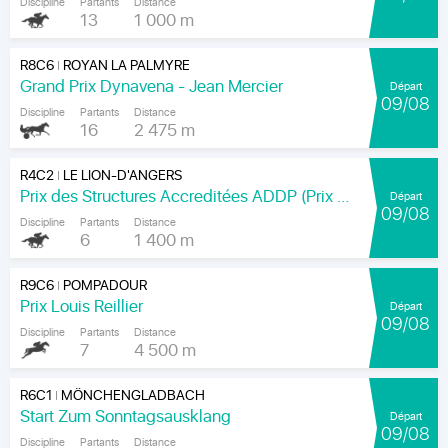
Discipline
Partants
Distance
13
1 000 m
R8C6
ROYAN LA PALMYRE
|
Grand Prix Dynavena - Jean Mercier
Départ
09/08
Discipline
Partants
Distance
16
2 475 m
R4C2
LE LION-D'ANGERS
|
Prix des Structures Accreditées ADDP (Prix Léon Carabin)
Départ
09/08
Discipline
Partants
Distance
6
1 400 m
R9C6
POMPADOUR
|
Prix Louis Reillier
Départ
09/08
Discipline
Partants
Distance
7
4 500 m
R6C1
MÖNCHENGLADBACH
|
Start Zum Sonntagsausklang
Départ
09/08
Discipline
Partants
Distance