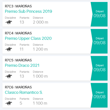
R7C3
MAROÑAS
|
Premio Sub Princess 2019
Départ
09/08
Discipline
Partants
Distance
13
2 000 m
R7C4
MAROÑAS
|
Premio Upper Class 2020
Départ
09/08
Discipline
Partants
Distance
11
1 200 m
R7C5
MAROÑAS
|
Premio Draco 2021
Départ
09/08
Discipline
Partants
Distance
13
1 000 m
R7C6
MAROÑAS
|
Clasico Romantico S.
Départ
09/08
Discipline
Partants
Distance
5
1 100 m