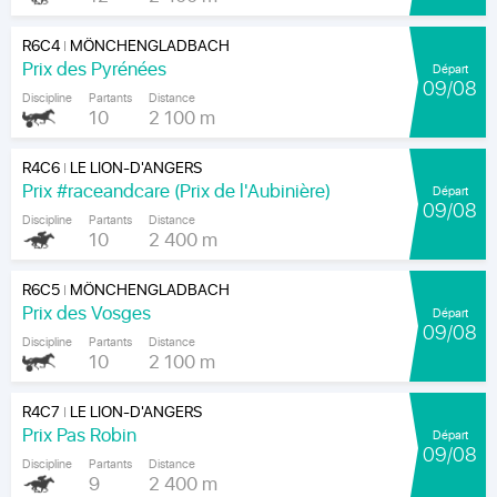
R6C4
MÖNCHENGLADBACH
|
Prix des Pyrénées
Départ
09/08
Discipline
Partants
Distance
10
2 100 m
R4C6
LE LION-D'ANGERS
|
Prix #raceandcare (Prix de l'Aubinière)
Départ
09/08
Discipline
Partants
Distance
10
2 400 m
R6C5
MÖNCHENGLADBACH
|
Prix des Vosges
Départ
09/08
Discipline
Partants
Distance
10
2 100 m
R4C7
LE LION-D'ANGERS
|
Prix Pas Robin
Départ
09/08
Discipline
Partants
Distance
9
2 400 m