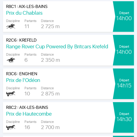
R8C1
AIX-LES-BAINS
|
Prix du Chablais
Départ
14h00
Discipline
Partants
Distance
11
2 725 m
R2C6
KREFELD
|
Range Rover Cup Powered By Britcars Krefeld
Départ
14h00
Discipline
Partants
Distance
6
2 350 m
R3C6
ENGHIEN
|
Prix de l'Odéon
Départ
14h15
Discipline
Partants
Distance
10
2 875 m
R8C2
AIX-LES-BAINS
|
Prix de Hautecombe
Départ
14h30
Discipline
Partants
Distance
16
2 700 m