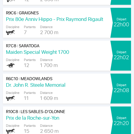
R9C6
GRAIGNES
|
Prix 80e Anniv Hippo - Prix Raymond Rigault
Départ
22h00
Discipline
Partants
Distance
7
2 700 m
R7C8
SARATOGA
|
Maiden Special Weight 1700
Départ
22h02
Discipline
Partants
Distance
12
1 700 m
R6C10
MEADOWLANDS
|
Dr. John R. Steele Memorial
Départ
22h08
Discipline
Partants
Distance
11
1 609 m
R10C8
LES SABLES-D'OLONNE
|
Prix de la Roche-sur-Yon
Départ
22h20
Discipline
Partants
Distance
15
2 650 m