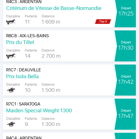
R4C3
ARGENTAN
|
Critérium de Vitesse de Basse-Normandie
Départ
17h25
Discipline
Partants
Distance
11
1 609 m
R8C8
AIX-LES-BAINS
|
Prix du Tillet
Départ
17h30
Discipline
Partants
Distance
14
2 700 m
R1C7
DEAUVILLE
|
Prix Isola Bella
Départ
17h42
Discipline
Partants
Distance
10
1 500 m
R7C1
SARATOGA
|
Maiden Special Weight 1300
Départ
17h47
Discipline
Partants
Distance
9
1 300 m
R4C4
ARGENTAN
|