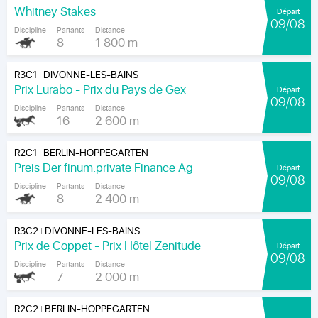
Whitney Stakes
Départ
09/08
Discipline
Partants
Distance
8
1 800 m
R3C1
DIVONNE-LES-BAINS
|
Prix Lurabo - Prix du Pays de Gex
Départ
09/08
Discipline
Partants
Distance
16
2 600 m
R2C1
BERLIN-HOPPEGARTEN
|
Preis Der finum.private Finance Ag
Départ
09/08
Discipline
Partants
Distance
8
2 400 m
R3C2
DIVONNE-LES-BAINS
|
Prix de Coppet - Prix Hôtel Zenitude
Départ
09/08
Discipline
Partants
Distance
7
2 000 m
R2C2
BERLIN-HOPPEGARTEN
|