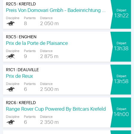
R2C5
KREFELD
|
Preis Von Domovari Gmbh - Badeinrichtung Auf Mass
Départ
13h22
Discipline
Partants
Distance
8
2 050 m
R3C5
ENGHIEN
|
Prix de la Porte de Plaisance
Départ
13h38
Discipline
Partants
Distance
9
2 875 m
R1C1
DEAUVILLE
|
Prix de Reux
Départ
13h58
Discipline
Partants
Distance
6
2 500 m
R2C6
KREFELD
|
Range Rover Cup Powered By Britcars Krefeld
Départ
14h00
Discipline
Partants
Distance
6
2 350 m