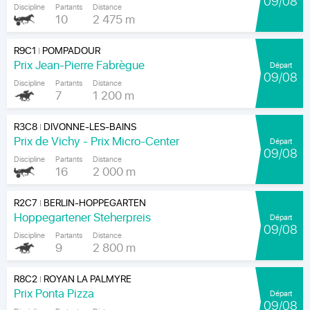
09/08
Discipline
Partants
Distance
10
2 475 m
R9C1
POMPADOUR
|
Prix Jean-Pierre Fabrègue
Départ
09/08
Discipline
Partants
Distance
7
1 200 m
R3C8
DIVONNE-LES-BAINS
|
Prix de Vichy - Prix Micro-Center
Départ
09/08
Discipline
Partants
Distance
16
2 000 m
R2C7
BERLIN-HOPPEGARTEN
|
Hoppegartener Steherpreis
Départ
09/08
Discipline
Partants
Distance
9
2 800 m
R8C2
ROYAN LA PALMYRE
|
Prix Ponta Pizza
Départ
09/08