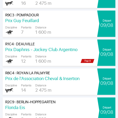
16
2 475 m
R9C3
POMPADOUR
|
Prix Guy Feuillard
Départ
09/08
Discipline
Partants
Distance
7
1 600 m
R1C4
DEAUVILLE
|
Prix Daphnis - Jockey Club Argentino
Départ
09/08
Discipline
Partants
Distance
12
1 600 m
R8C4
ROYAN LA PALMYRE
|
Prix de l'Association Cheval & Insertion
Départ
09/08
Discipline
Partants
Distance
14
2 475 m
R2C9
BERLIN-HOPPEGARTEN
|
Florida Eis
Départ
09/08
Discipline
Partants
Distance