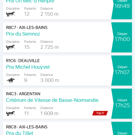
Prix Un Mec d'Héripré
Départ
16h49
Discipline
Partants
Distance
12
2 150 m
R8C7
AIX-LES-BAINS
|
Prix du Semnoz
Départ
17h00
Discipline
Partants
Distance
15
2 725 m
R1C6
DEAUVILLE
|
Prix Michel Houyvet
Départ
17h07
Discipline
Partants
Distance
9
3 000 m
R4C3
ARGENTAN
|
Critérium de Vitesse de Basse-Normandie
Départ
17h25
Discipline
Partants
Distance
11
1 609 m
R8C8
AIX-LES-BAINS
|
Prix du Tillet
Départ