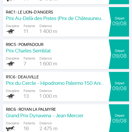
R4C1
LE LION-D'ANGERS
|
Prix Au-Delà des Pistes (Prix de Châteauneuf-sur-Sarthe)
Départ
09/08
Discipline
Partants
Distance
11
1 400 m
R9C5
POMPADOUR
|
Prix Charles Semblat
Départ
09/08
Discipline
Partants
Distance
7
1 600 m
R1C6
DEAUVILLE
|
Prix du Cercle - Hipodromo Palermo 150 Aniversario
Départ
09/08
Discipline
Partants
Distance
13
1 000 m
R8C6
ROYAN LA PALMYRE
|
Grand Prix Dynavena - Jean Mercier
Départ
09/08
Discipline
Partants
Distance
16
2 475 m