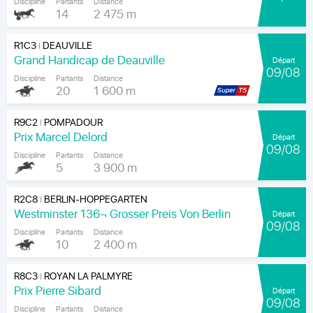
Discipline
Partants
Distance
14
2 475 m
R1C3
DEAUVILLE
|
Grand Handicap de Deauville
Départ
09/08
Discipline
Partants
Distance
20
1 600 m
R9C2
POMPADOUR
|
Prix Marcel Delord
Départ
09/08
Discipline
Partants
Distance
5
3 900 m
R2C8
BERLIN-HOPPEGARTEN
|
Westminster 136¬ Grosser Preis Von Berlin
Départ
09/08
Discipline
Partants
Distance
10
2 400 m
R8C3
ROYAN LA PALMYRE
|
Prix Pierre Sibard
Départ
09/08
Discipline
Partants
Distance