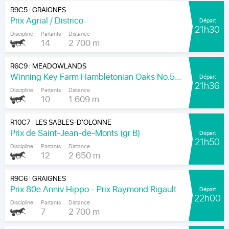
R9C5
GRAIGNES
|
Prix Agrial / Districo
Départ
21h30
Discipline
Partants
Distance
14
2 700 m
R6C9
MEADOWLANDS
|
Winning Key Farm Hambletonian Oaks No.56 - Final
Départ
21h36
Discipline
Partants
Distance
10
1 609 m
R10C7
LES SABLES-D'OLONNE
|
Prix de Saint-Jean-de-Monts (gr B)
Départ
21h50
Discipline
Partants
Distance
12
2 650 m
R9C6
GRAIGNES
|
Prix 80e Anniv Hippo - Prix Raymond Rigault
Départ
22h00
Discipline
Partants
Distance
7
2 700 m