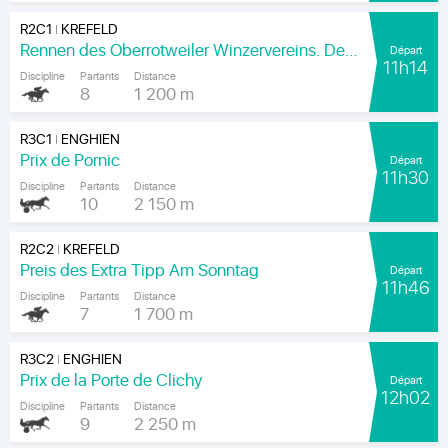
R2C1
KREFELD
|
Rennen des Oberrotweiler Winzervereins. Der Klassiker Am Kaiser.
Départ
11h14
Discipline
Partants
Distance
8
1 200 m
R3C1
ENGHIEN
|
Prix de Pornic
Départ
11h30
Discipline
Partants
Distance
10
2 150 m
R2C2
KREFELD
|
Preis des Extra Tipp Am Sonntag
Départ
11h46
Discipline
Partants
Distance
7
1 700 m
R3C2
ENGHIEN
|
Prix de la Porte de Clichy
Départ
12h02
Discipline
Partants
Distance
9
2 250 m