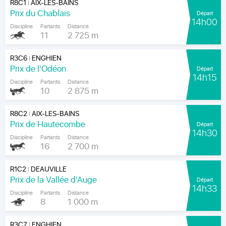
R8C1
AIX-LES-BAINS
|
Prix du Chablais
Départ
14h00
Discipline
Partants
Distance
11
2 725 m
R3C6
ENGHIEN
|
Prix de l'Odéon
Départ
14h15
Discipline
Partants
Distance
10
2 875 m
R8C2
AIX-LES-BAINS
|
Prix de Hautecombe
Départ
14h30
Discipline
Partants
Distance
16
2 700 m
R1C2
DEAUVILLE
|
Prix de la Vallée d'Auge
Départ
14h33
Discipline
Partants
Distance
8
1 000 m
R3C7
ENGHIEN
|