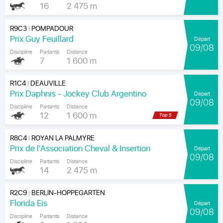
16
2 475 m
R9C3
POMPADOUR
|
Prix Guy Feuillard
Départ
09/08
Discipline
Partants
Distance
7
1 600 m
R1C4
DEAUVILLE
|
Prix Daphnis - Jockey Club Argentino
Départ
09/08
Discipline
Partants
Distance
12
1 600 m
R8C4
ROYAN LA PALMYRE
|
Prix de l'Association Cheval & Insertion
Départ
09/08
Discipline
Partants
Distance
14
2 475 m
R2C9
BERLIN-HOPPEGARTEN
|
Florida Eis
Départ
09/08
Discipline
Partants
Distance