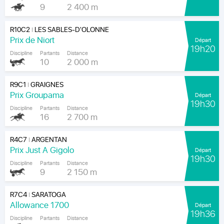
9
2 400 m
R10C2
LES SABLES-D'OLONNE
|
Prix de Niort
Départ
19h20
Discipline
Partants
Distance
10
2 000 m
R9C1
GRAIGNES
|
Prix Groupama
Départ
19h30
Discipline
Partants
Distance
16
2 700 m
R4C7
ARGENTAN
|
Prix Just A Gigolo
Départ
19h30
Discipline
Partants
Distance
9
2 150 m
R7C4
SARATOGA
|
Allowance 1700
Départ
19h36
Discipline
Partants
Distance