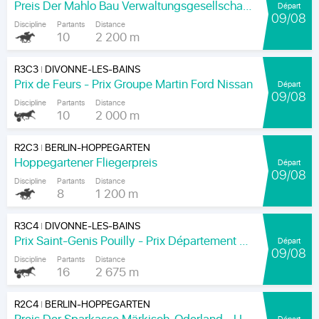
Preis Der Mahlo Bau Verwaltungsgesellschaft Mbh
Départ
09/08
Discipline
Partants
Distance
10
2 200 m
R3C3
DIVONNE-LES-BAINS
|
Prix de Feurs - Prix Groupe Martin Ford Nissan
Départ
09/08
Discipline
Partants
Distance
10
2 000 m
R2C3
BERLIN-HOPPEGARTEN
|
Hoppegartener Fliegerpreis
Départ
09/08
Discipline
Partants
Distance
8
1 200 m
R3C4
DIVONNE-LES-BAINS
|
Prix Saint-Genis Pouilly - Prix Département Ain
Départ
09/08
Discipline
Partants
Distance
16
2 675 m
R2C4
BERLIN-HOPPEGARTEN
|