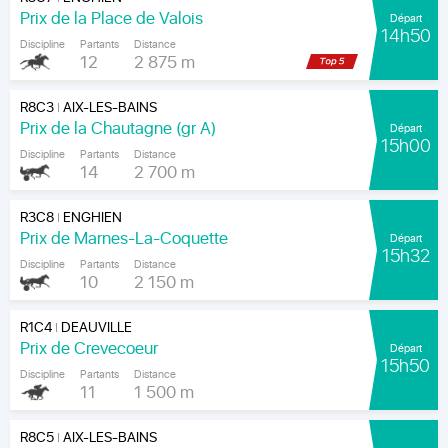
Prix de la Place de Valois
Départ
14h50
Discipline
Partants
Distance
12
2 875 m
R8C3
AIX-LES-BAINS
|
Prix de la Chautagne (gr A)
Départ
15h00
Discipline
Partants
Distance
14
2 700 m
R3C8
ENGHIEN
|
Prix de Marnes-La-Coquette
Départ
15h32
Discipline
Partants
Distance
10
2 150 m
R1C4
DEAUVILLE
|
Prix de Crevecoeur
Départ
15h50
Discipline
Partants
Distance
11
1 500 m
R8C5
AIX-LES-BAINS
|