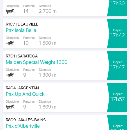
17h30
Discipline
Partants
Distance
14
2 700 m
R1C7
DEAUVILLE
|
Prix Isola Bella
Départ
17h42
Discipline
Partants
Distance
10
1 500 m
R7C1
SARATOGA
|
Maiden Special Weight 1300
Départ
17h47
Discipline
Partants
Distance
9
1 300 m
R4C4
ARGENTAN
|
Prix Up And Quick
Départ
17h57
Discipline
Partants
Distance
9
1 609 m
R8C9
AIX-LES-BAINS
|
Prix d'Albertville
Départ