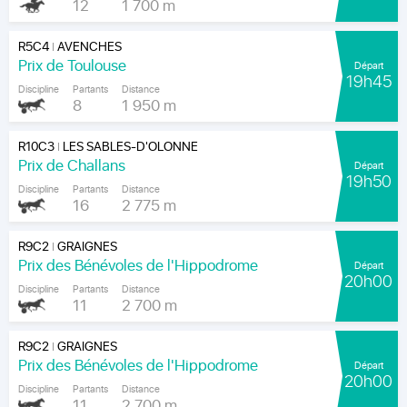
12
1 700 m
R5C4
AVENCHES
|
Prix de Toulouse
Départ
19h45
Discipline
Partants
Distance
8
1 950 m
R10C3
LES SABLES-D'OLONNE
|
Prix de Challans
Départ
19h50
Discipline
Partants
Distance
16
2 775 m
R9C2
GRAIGNES
|
Prix des Bénévoles de l'Hippodrome
Départ
20h00
Discipline
Partants
Distance
11
2 700 m
R9C2
GRAIGNES
|
Prix des Bénévoles de l'Hippodrome
Départ
20h00
Discipline
Partants
Distance
11
2 700 m