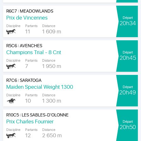
R6C7
MEADOWLANDS
|
Prix de Vincennes
Départ
20h34
Discipline
Partants
Distance
11
1 609 m
R5C6
AVENCHES
|
Champions Trial - 8 Cnt
Départ
20h45
Discipline
Partants
Distance
7
1 950 m
R7C6
SARATOGA
|
Maiden Special Weight 1300
Départ
20h49
Discipline
Partants
Distance
10
1 300 m
R10C5
LES SABLES-D'OLONNE
|
Prix Charles Fournier
Départ
20h50
Discipline
Partants
Distance
12
2 650 m