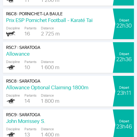
11
1 200 m
R6C8
PORNICHET-LA BAULE
|
Prix ESP Pornichet Football - Karaté Taï
Départ
22h30
Discipline
Partants
Distance
16
2 725 m
R5C7
SARATOGA
|
Allowance
Départ
22h36
Discipline
Partants
Distance
10
1 600 m
R5C8
SARATOGA
|
Allowance Optional Claiming 1800m
Départ
23h11
Discipline
Partants
Distance
14
1 800 m
R5C9
SARATOGA
|
John Morrissey S.
Départ
23h46
Discipline
Partants
Distance
13
1 400 m