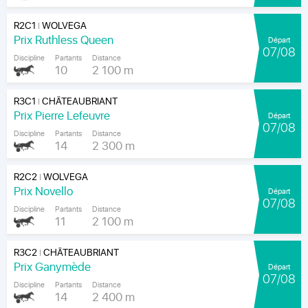
R2C1
WOLVEGA
|
Prix Ruthless Queen
Départ
07/08
Discipline
Partants
Distance
10
2 100 m
R3C1
CHÂTEAUBRIANT
|
Prix Pierre Lefeuvre
Départ
07/08
Discipline
Partants
Distance
14
2 300 m
R2C2
WOLVEGA
|
Prix Novello
Départ
07/08
Discipline
Partants
Distance
11
2 100 m
R3C2
CHÂTEAUBRIANT
|
Prix Ganymède
Départ
07/08
Discipline
Partants
Distance
14
2 400 m