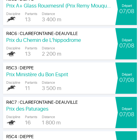
Prix A+ Glass Rouxmesnil (Prix Remy Mouquet)
Départ
07/08
Discipline
Partants
Distance
13
3 400 m
R4C6
CLAIREFONTAINE-DEAUVILLE
|
Prix du Chemin de L'hippodrome
Départ
07/08
Discipline
Partants
Distance
13
2 200 m
R5C3
DIEPPE
|
Prix Ministère du Bon Esprit
Départ
07/08
Discipline
Partants
Distance
11
3 500 m
R4C7
CLAIREFONTAINE-DEAUVILLE
|
Prix des Paturages
Départ
07/08
Discipline
Partants
Distance
16
1 800 m
R5C4
DIEPPE
|