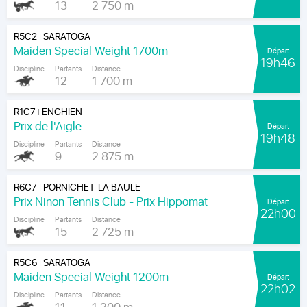
13
2 750 m
R5C2
SARATOGA
|
Maiden Special Weight 1700m
Départ
19h46
Discipline
Partants
Distance
12
1 700 m
R1C7
ENGHIEN
|
Prix de l'Aigle
Départ
19h48
Discipline
Partants
Distance
9
2 875 m
R6C7
PORNICHET-LA BAULE
|
Prix Ninon Tennis Club - Prix Hippomat
Départ
22h00
Discipline
Partants
Distance
15
2 725 m
R5C6
SARATOGA
|
Maiden Special Weight 1200m
Départ
22h02
Discipline
Partants
Distance