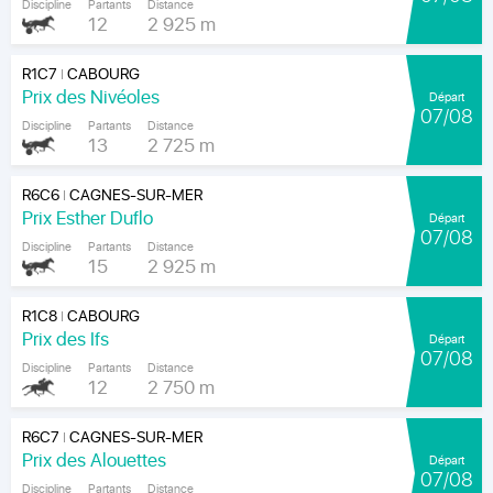
Discipline
Partants
Distance
12
2 925 m
R1C7
CABOURG
|
Prix des Nivéoles
Départ
07/08
Discipline
Partants
Distance
13
2 725 m
R6C6
CAGNES-SUR-MER
|
Prix Esther Duflo
Départ
07/08
Discipline
Partants
Distance
15
2 925 m
R1C8
CABOURG
|
Prix des Ifs
Départ
07/08
Discipline
Partants
Distance
12
2 750 m
R6C7
CAGNES-SUR-MER
|
Prix des Alouettes
Départ
07/08
Discipline
Partants
Distance