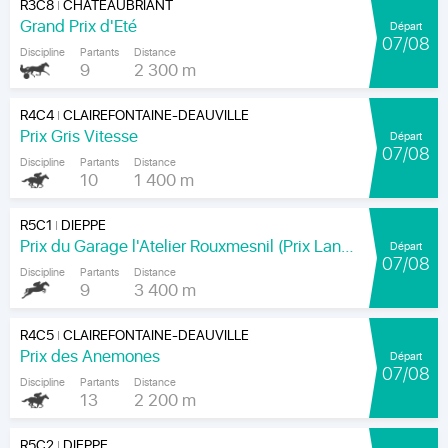
R3C8
CHÂTEAUBRIANT
|
Grand Prix d'Eté
Départ
07/08
Discipline
Partants
Distance
9
2 300 m
R4C4
CLAIREFONTAINE-DEAUVILLE
|
Prix Gris Vitesse
Départ
07/08
Discipline
Partants
Distance
10
1 400 m
R5C1
DIEPPE
|
Prix du Garage l'Atelier Rouxmesnil (Prix Lands End)
Départ
07/08
Discipline
Partants
Distance
9
3 400 m
R4C5
CLAIREFONTAINE-DEAUVILLE
|
Prix des Anemones
Départ
07/08
Discipline
Partants
Distance
13
2 200 m
R5C2
DIEPPE
|