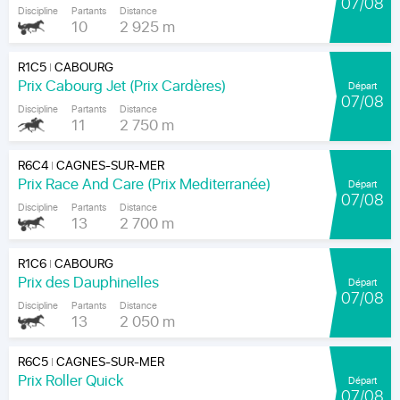
07/08
Discipline
Partants
Distance
10
2 925 m
R1C5
CABOURG
|
Prix Cabourg Jet (Prix Cardères)
Départ
07/08
Discipline
Partants
Distance
11
2 750 m
R6C4
CAGNES-SUR-MER
|
Prix Race And Care (Prix Mediterranée)
Départ
07/08
Discipline
Partants
Distance
13
2 700 m
R1C6
CABOURG
|
Prix des Dauphinelles
Départ
07/08
Discipline
Partants
Distance
13
2 050 m
R6C5
CAGNES-SUR-MER
|
Prix Roller Quick
Départ
07/08