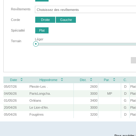
Revêtements
Corde
Droite
Gauche
Spécialité
Plat
Léger
Terrain
Date
Hippodrome
Dist.
Par.
C.
05/07/26
Plestin-Les .
2600
D
Plat
04/06/26
ParisLongcha.
3000
MP
D
Plat
01/05/26
Orléans
3400
G
Plat
20/04/26
Le Lion-d'An.
3000
G
Plat
05/04/26
Fougères
3200
D
Plat
Pour accéder à