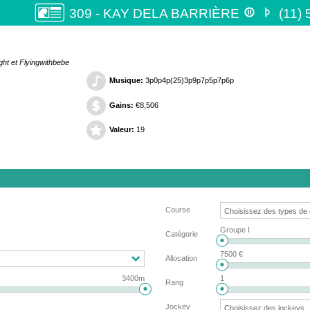


309 - KAY DELA BARRIÈRE
(11) 
ght et Flyingwithbebe
Musique:
3p0p4p(25)3p9p7p5p7p6p
Gains:
€8,506
Valeur:
19
Course
Groupe I
Catégorie
7500 €
Allocation
3400m
1
Rang
Jockey