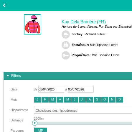
Kay Dela Barrière (FR)
Hongre de 6 ans, Alezan, Pur Sang par Barastrai
Jockey:
Richard Juteau
Entraîneur:
Mlle Tiphaine Letort
Propriétaire:
Mlle Tiphaine Letort
Filtres
Date
de
à
J
F
M
A
M
J
J
A
S
O
N
D
Mois
Hippodrome
2600m
Distance
Parcours
MP