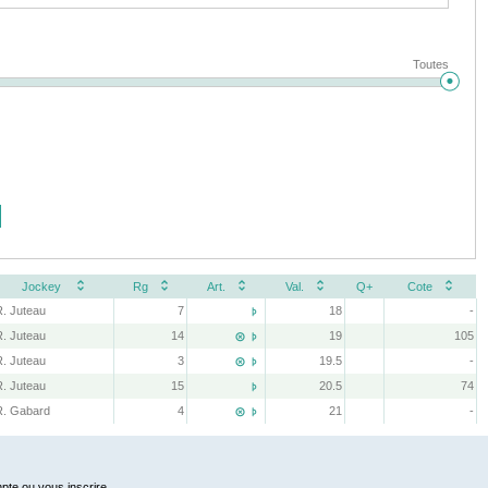
Toutes
Jockey
Rg
Art.
Val.
Q+
Cote
R. Juteau
7
18
-

R. Juteau
14
19
105


R. Juteau
3
19.5
-


R. Juteau
15
20.5
74

R. Gabard
4
21
-


pte ou vous inscrire.