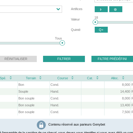
Artifices


18
Valeur
Quinté
Q+
Tous
RÉINITIALISER
FILTRER
FILTRE PRÉDÉFINI
Spé.
Terrain
Course
Cat.
Alloc.
Bon
Cond.
8,000
Souple
Hand.
14,400
Bon souple
Cond.
8,000
Bon souple
Hand.
13,400
Bon souple
Cond.
7,500
Contenu réservé aux parieurs Genybet
 l'ensemble de la carrière de ce cheval, vous devez vous identifier si vous avez déjà un com