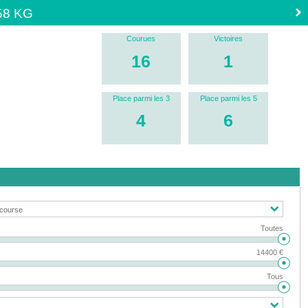
58 KG
Courues
Victoires
16
1
Place parmi les 3
Place parmi les 5
4
6
Toutes
14400 €
Tous