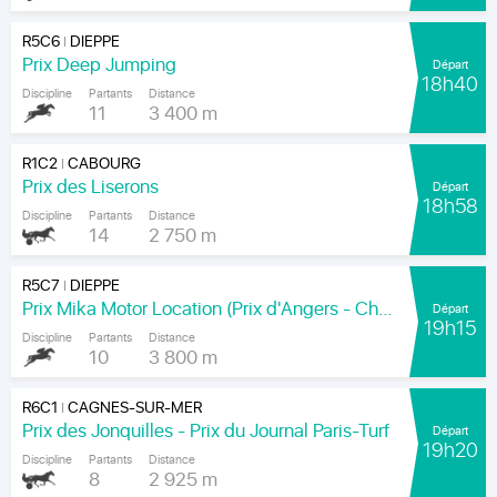
R5C6
DIEPPE
|
Prix Deep Jumping
Départ
18h40
Discipline
Partants
Distance
11
3 400 m
R1C2
CABOURG
|
Prix des Liserons
Départ
18h58
Discipline
Partants
Distance
14
2 750 m
R5C7
DIEPPE
|
Prix Mika Motor Location (Prix d'Angers - Chamionnat Paris-Turf des Apprentis-Jeunes-Jockeys)
Départ
19h15
Discipline
Partants
Distance
10
3 800 m
R6C1
CAGNES-SUR-MER
|
Prix des Jonquilles - Prix du Journal Paris-Turf
Départ
19h20
Discipline
Partants
Distance
8
2 925 m