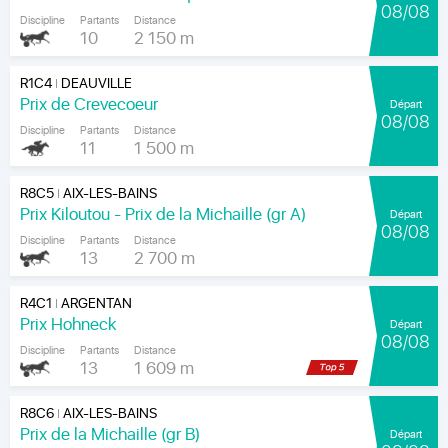
08/08
Discipline
Partants
Distance
10
2 150 m
R1C4
DEAUVILLE
|
Prix de Crevecoeur
Départ
08/08
Discipline
Partants
Distance
11
1 500 m
R8C5
AIX-LES-BAINS
|
Prix Kiloutou - Prix de la Michaille (gr A)
Départ
08/08
Discipline
Partants
Distance
13
2 700 m
R4C1
ARGENTAN
|
Prix Hohneck
Départ
08/08
Discipline
Partants
Distance
13
1 609 m
R8C6
AIX-LES-BAINS
|
Prix de la Michaille (gr B)
Départ