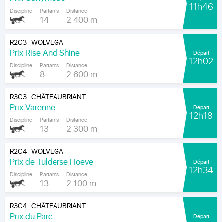
11h46
Discipline
Partants
Distance
14
2 400 m
R2C3
WOLVEGA
|
Prix Rise And Shine
Départ
12h02
Discipline
Partants
Distance
8
2 600 m
R3C3
CHÂTEAUBRIANT
|
Prix Varenne
Départ
12h18
Discipline
Partants
Distance
13
2 300 m
R2C4
WOLVEGA
|
Prix de Tulderse Hoeve
Départ
12h34
Discipline
Partants
Distance
13
2 100 m
R3C4
CHÂTEAUBRIANT
|
Prix du Parc
Départ