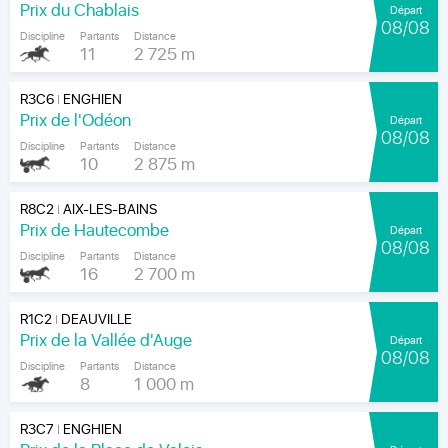
Prix du Chablais
Départ
08/08
Discipline
Partants
Distance
11
2 725 m
R3C6
ENGHIEN
|
Prix de l'Odéon
Départ
08/08
Discipline
Partants
Distance
10
2 875 m
R8C2
AIX-LES-BAINS
|
Prix de Hautecombe
Départ
08/08
Discipline
Partants
Distance
16
2 700 m
R1C2
DEAUVILLE
|
Prix de la Vallée d'Auge
Départ
08/08
Discipline
Partants
Distance
8
1 000 m
R3C7
ENGHIEN
|