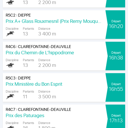
13
2 200 m
R5C2
DIEPPE
|
Prix A+ Glass Rouxmesnil (Prix Remy Mouquet)
Départ
16h20
Discipline
Partants
Distance
13
3 400 m
R4C6
CLAIREFONTAINE-DEAUVILLE
|
Prix du Chemin de L'hippodrome
Départ
16h38
Discipline
Partants
Distance
13
2 200 m
R5C3
DIEPPE
|
Prix Ministère du Bon Esprit
Départ
16h55
Discipline
Partants
Distance
11
3 500 m
R4C7
CLAIREFONTAINE-DEAUVILLE
|
Prix des Paturages
Départ
17h13
Discipline
Partants
Distance