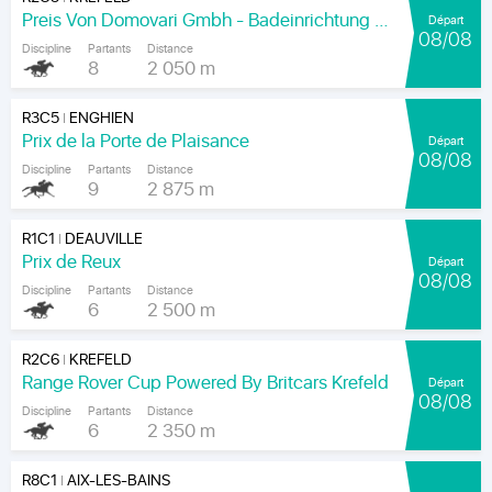
Preis Von Domovari Gmbh - Badeinrichtung Auf Mass
Départ
08/08
Discipline
Partants
Distance
8
2 050 m
R3C5
ENGHIEN
|
Prix de la Porte de Plaisance
Départ
08/08
Discipline
Partants
Distance
9
2 875 m
R1C1
DEAUVILLE
|
Prix de Reux
Départ
08/08
Discipline
Partants
Distance
6
2 500 m
R2C6
KREFELD
|
Range Rover Cup Powered By Britcars Krefeld
Départ
08/08
Discipline
Partants
Distance
6
2 350 m
R8C1
AIX-LES-BAINS
|