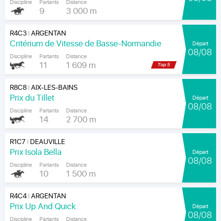
Discipline
Partants
Distance
9
3 000 m
R4C3
ARGENTAN
|
Critérium de Vitesse de Basse-Normandie
Départ
08/08
Discipline
Partants
Distance
11
1 609 m
R8C8
AIX-LES-BAINS
|
Prix du Tillet
Départ
08/08
Discipline
Partants
Distance
14
2 700 m
R1C7
DEAUVILLE
|
Prix Isola Bella
Départ
08/08
Discipline
Partants
Distance
10
1 500 m
R4C4
ARGENTAN
|
Prix Up And Quick
Départ
08/08
Discipline
Partants
Distance