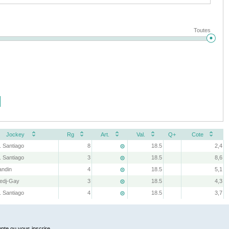
Toutes
Jockey
Rg
Art.
Val.
Q+
Cote
. Santiago
8
18.5
2,4

. Santiago
3
18.5
8,6

andin
4
18.5
5,1

edj-Gay
3
18.5
4,3

. Santiago
4
18.5
3,7

pte ou vous inscrire.