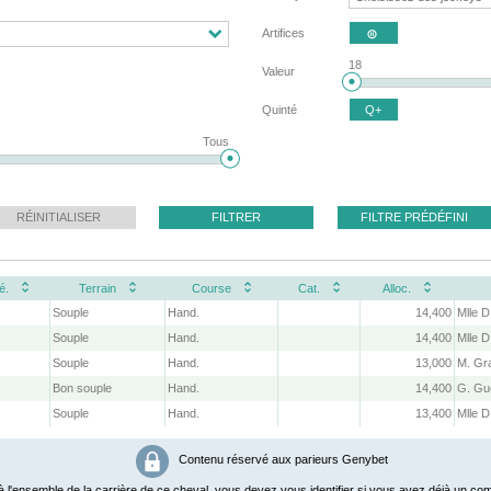
Artifices

18
Valeur
Quinté
Q+
Tous
RÉINITIALISER
FILTRER
FILTRE PRÉDÉFINI
é.
Terrain
Course
Cat.
Alloc.
Souple
Hand.
14,400
Mlle D
Souple
Hand.
14,400
Mlle D
Souple
Hand.
13,000
M. Gr
Bon souple
Hand.
14,400
G. Gu
Souple
Hand.
13,400
Mlle D
Contenu réservé aux parieurs Genybet
 l'ensemble de la carrière de ce cheval, vous devez vous identifier si vous avez déjà un com