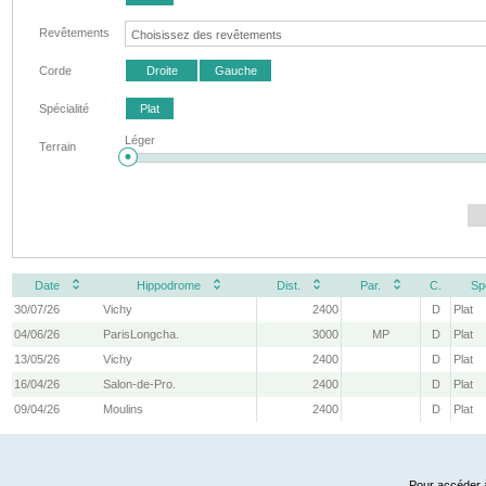
Revêtements
Corde
Droite
Gauche
Spécialité
Plat
Léger
Terrain
Date
Hippodrome
Dist.
Par.
C.
Sp
30/07/26
Vichy
2400
D
Plat
04/06/26
ParisLongcha.
3000
MP
D
Plat
13/05/26
Vichy
2400
D
Plat
16/04/26
Salon-de-Pro.
2400
D
Plat
09/04/26
Moulins
2400
D
Plat
Pour accéder à