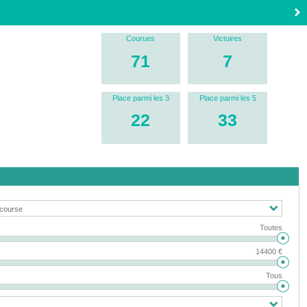
Courues
Victoires
71
7
Place parmi les 3
Place parmi les 5
22
33
Toutes
14400 €
Tous