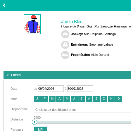
Jardin Bleu
Hongre de 8 ans, Gris, Pur Sang par Rajsaman e
Jockey:
Mlle Delphine Santiago
Entraîneur:
Stéphane Labate
Propriétaire:
Alain Durand
Filtres
Date
de
à
J
F
M
A
M
J
J
A
S
O
N
D
Mois
Hippodrome
2400m
Distance
Parcours
MP