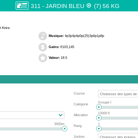

311 - JARDIN BLEU
(7) 56 KG
t Keira
Musique:
4p3p4p4p0p(25)3p6p1p8p
Gains:
€103,145
Valeur:
18.5
Course
Groupe I
Catégorie
13000 €
Allocation
3000m
1
Rang
Jockey