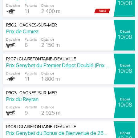
10/08
Discipline
Partants
Distance
11
2 400 m
R5C2
CAGNES-SUR-MER
|
Prix de Cimiez
Départ
10/08
Discipline
Partants
Distance
8
2 150 m
R1C7
CLAIREFONTAINE-DEAUVILLE
|
Prix Genybet du Premier Dépot Doublé (Prix The Wonder)
Départ
10/08
Discipline
Partants
Distance
11
1 800 m
R5C3
CAGNES-SUR-MER
|
Prix du Reyran
Départ
10/08
Discipline
Partants
Distance
9
2 925 m
R1C8
CLAIREFONTAINE-DEAUVILLE
|
Prix Genybet du Bonus de Bienvenue de 250 Euros (Prix Ramsin)
Départ