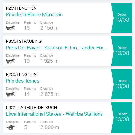
R2C4
ENGHIEN
|
Prix de la Plaine Monceau
Départ
10/08
Discipline
Partants
Distance
16
2 150 m
R3C5
STRAUBING
|
Preis Der Bayer - Staatsm. F. Ern. Landw. Forsten Und Tourism
Départ
10/08
Discipline
Partants
Distance
10
1 925 m
R2C5
ENGHIEN
|
Prix des Ternes
Départ
10/08
Discipline
Partants
Distance
14
2 875 m
R4C1
LA TESTE-DE-BUCH
|
Liwa International Stakes - Wathba Stallions
Départ
10/08
Discipline
Partants
Distance
5
2 000 m