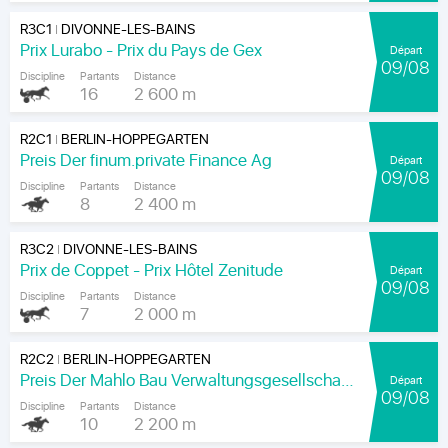
R3C1
DIVONNE-LES-BAINS
|
Prix Lurabo - Prix du Pays de Gex
Départ
09/08
Discipline
Partants
Distance
16
2 600 m
R2C1
BERLIN-HOPPEGARTEN
|
Preis Der finum.private Finance Ag
Départ
09/08
Discipline
Partants
Distance
8
2 400 m
R3C2
DIVONNE-LES-BAINS
|
Prix de Coppet - Prix Hôtel Zenitude
Départ
09/08
Discipline
Partants
Distance
7
2 000 m
R2C2
BERLIN-HOPPEGARTEN
|
Preis Der Mahlo Bau Verwaltungsgesellschaft Mbh
Départ
09/08
Discipline
Partants
Distance
10
2 200 m