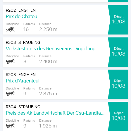
R2C2
ENGHIEN
|
Prix de Chatou
Départ
10/08
Discipline
Partants
Distance
16
2 250 m
R3C3
STRAUBING
|
Volksfestpreis des Rennvereins Dingolfing
Départ
10/08
Discipline
Partants
Distance
8
2 400 m
R2C3
ENGHIEN
|
Prix d'Argenteuil
Départ
10/08
Discipline
Partants
Distance
9
2 875 m
R3C4
STRAUBING
|
Preis des Ak Landwirtschaft Der Csu-Landtagsfraktion
Départ
10/08
Discipline
Partants
Distance
9
1 925 m