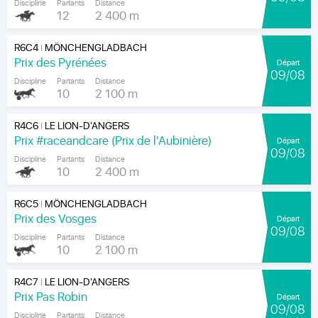
Discipline
Partants
Distance
12
2 400 m
R6C4
MÖNCHENGLADBACH
|
Prix des Pyrénées
Départ
09/08
Discipline
Partants
Distance
10
2 100 m
R4C6
LE LION-D'ANGERS
|
Prix #raceandcare (Prix de l'Aubinière)
Départ
09/08
Discipline
Partants
Distance
10
2 400 m
R6C5
MÖNCHENGLADBACH
|
Prix des Vosges
Départ
09/08
Discipline
Partants
Distance
10
2 100 m
R4C7
LE LION-D'ANGERS
|
Prix Pas Robin
Départ
09/08
Discipline
Partants
Distance