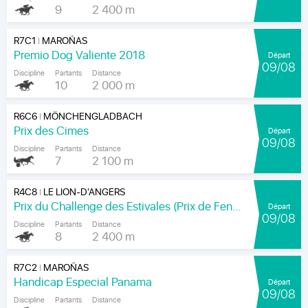
9
2 400 m
R7C1
MAROÑAS
|
Premio Dog Valiente 2018
Départ
09/08
Discipline
Partants
Distance
10
2 000 m
R6C6
MÖNCHENGLADBACH
|
Prix des Cimes
Départ
09/08
Discipline
Partants
Distance
7
2 100 m
R4C8
LE LION-D'ANGERS
|
Prix du Challenge des Estivales (Prix de Feneu)
Départ
09/08
Discipline
Partants
Distance
8
2 400 m
R7C2
MAROÑAS
|
Handicap Especial Panama
Départ
09/08
Discipline
Partants
Distance