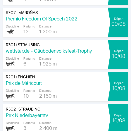
R7C7
MAROÑAS
|
Premio Freedom Of Speech 2022
Départ
09/08
Discipline
Partants
Distance
12
1 200 m
R3C1
STRAUBING
|
wettstar.de - Gäubodenvolksfest-Trophy
Départ
10/08
Discipline
Partants
Distance
6
1 925 m
R2C1
ENGHIEN
|
Prix de Méricourt
Départ
10/08
Discipline
Partants
Distance
10
2 150 m
R3C2
STRAUBING
|
Prix Niederbayerntv
Départ
10/08
Discipline
Partants
Distance
8
2 400 m