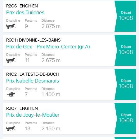
R2C6
ENGHIEN
|
Prix des Tuileries
Départ
10/08
Discipline
Partants
Distance
9
2 875 m
R6C1
DIVONNE-LES-BAINS
|
Prix de Gex - Prix Micro-Center (gr A)
Départ
10/08
Discipline
Partants
Distance
11
2 675 m
R4C2
LA TESTE-DE-BUCH
|
Prix Isabelle Desmarais
Départ
10/08
Discipline
Partants
Distance
7
1 400 m
R2C7
ENGHIEN
|
Prix de Jouy-le-Moutier
Départ
10/08
Discipline
Partants
Distance
13
2 150 m