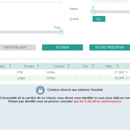
0
Valeur
Quinté
Q+
Tous
RÉINITIALISER
FILTRER
FILTRE PRÉDÉFINI
Spé.
Terrain
Course
Cat.
Alloc.
PSF
A Réc.
27,892
Y. 
Léger
A Réc.
42,995
J. 
Contenu réservé aux parieurs Genybet
 l'ensemble de la carrière de ce cheval, vous devez vous identifier si vous avez déjà un com
N'étant pas identifié vous ne pouvez consulter
que les 5 dernières performances.