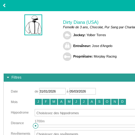
Dirty Diana (USA)
Femelle de 3 ans, Chocolat, Pur Sang par Charl
Jockey:
Yolber Torres
Entraîneur:
Jose d'Angelo
Propriétaire:
Morplay Racing
Filtres
Date
de
à
J
F
M
A
M
J
J
A
S
O
N
D
Mois
Hippodrome
1700m
Distance
Revêtements