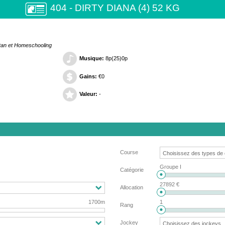
404 - DIRTY DIANA (4) 52 KG
atan et Homeschooling
Musique:
8p(25)0p
Gains:
€0
Valeur:
-
Course
Groupe I
Catégorie
27892 €
Allocation
1700m
1
Rang
Jockey