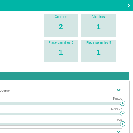
Courues
Victoires
2
1
Place parmi les 3
Place parmi les 5
1
1
Toutes
42995 €
Tous