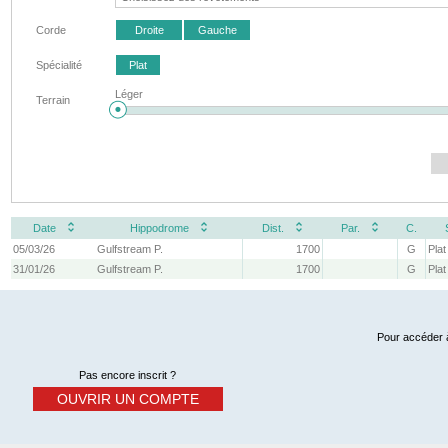
Corde
Droite
Gauche
Spécialité
Plat
Léger
Terrain
Date
Hippodrome
Dist.
Par.
C.
05/03/26
Gulfstream P.
1700
G
Plat
31/01/26
Gulfstream P.
1700
G
Plat
Pour accéder à
Pas encore inscrit ?
OUVRIR UN COMPTE