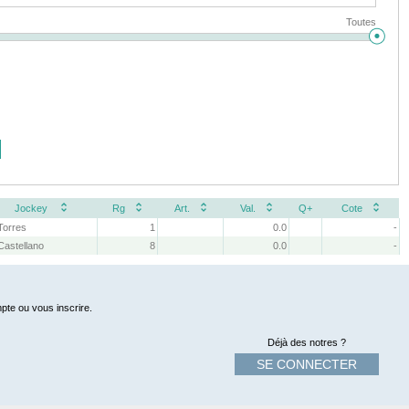
Toutes
Jockey
Rg
Art.
Val.
Q+
Cote
Torres
1
0.0
-
Castellano
8
0.0
-
pte ou vous inscrire.
Déjà des notres ?
SE CONNECTER